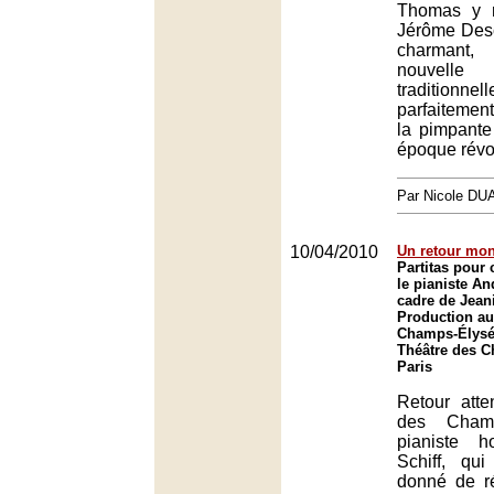
Thomas y r
Jérôme Des
charman
nouvelle
traditio
parfaitemen
la pimpante
époque révo
Par Nicole DU
10/04/2010
Un retour mo
Partitas pour 
le pianiste An
cadre de Jean
Production au
Champs-Élysée
Théâtre des 
Paris
Retour att
des Champ
pianiste h
Schiff, qu
donné de ré