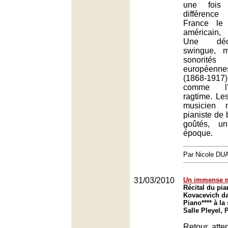
une fois
différenc
France le
américain
Une déc
swingue, 
sonorit
européenne
(1868-191
comme l’
ragtime. Le
musicien n
pianiste de b
goûtés, u
époque.
Par Nicole DU
31/03/2010
Un immense m
Récital du pi
Kovacevich da
Piano**** à la 
Salle Pleyel, 
Retour att