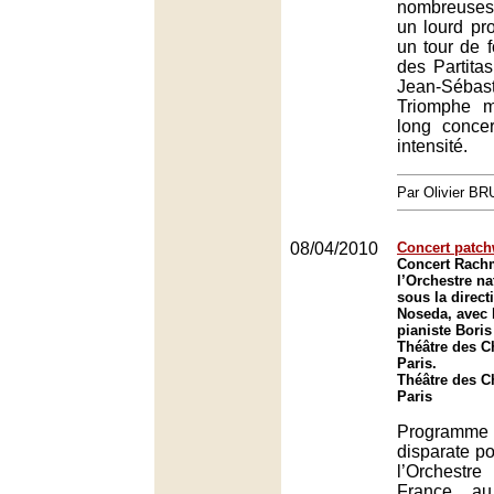
nombreuse
un lourd pr
un tour de fo
des Partitas
Jean-Séb
Triomphe m
long conce
intensité.
Par Olivier B
08/04/2010
Concert patc
Concert Rach
l’Orchestre na
sous la direc
Noseda, avec l
pianiste Bori
Théâtre des 
Paris.
Théâtre des 
Paris
Program
disparate po
l’Orchest
France au