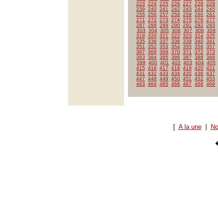
223
224
225
226
227
228
229
239
240
241
242
243
244
245
255
256
257
258
259
260
261
271
272
273
274
275
276
277
287
288
289
290
291
292
293
303
304
305
306
307
308
309
319
320
321
322
323
324
325
335
336
337
338
339
340
341
351
352
353
354
355
356
357
367
368
369
370
371
372
373
383
384
385
386
387
388
389
399
400
401
402
403
404
405
415
416
417
418
419
420
421
431
432
433
434
435
436
437
447
448
449
450
451
452
453
463
464
465
466
467
468
469
[
A la une
|
No