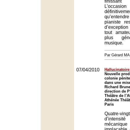
finissant
L’occasio
définitiv
qu’enten
pianiste r
d’exception
tout amate
plus gén
musique.
Par Gérard M
07/04/2010
Hallucinatoire
Nouvelle prod
colonie pénite
dans une mise
Richard Brunel
direction de P
Théâtre de l’A
Athénée Théât
Paris
Quatre-vi
d’intens
mécaniqu
implacable