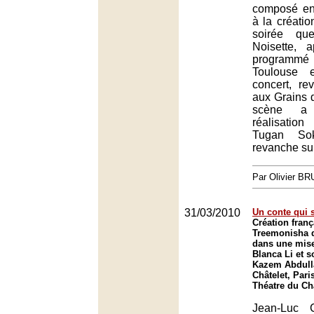
composé en
à la créati
soirée qu
Noisette, 
programm
Toulouse 
concert, re
aux Grains 
scène a
réalisati
Tugan So
revanche sup
Par Olivier B
31/03/2010
Un conte qui 
Création franç
Treemonisha d
dans une mise
Blanca Li et s
Kazem Abdull
Châtelet, Pari
Théatre du Châ
Jean-Luc 