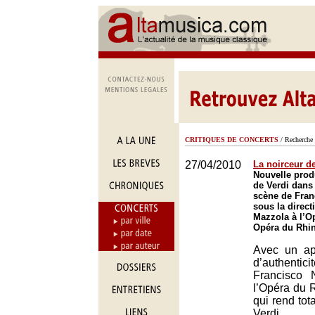
CRITIQUES DE CONCERTS
/ Recherche 
27/04/2010
La noirceur d
Nouvelle prod
de Verdi dans
scène de Fran
sous la direct
Mazzola à l’O
Opéra du Rhin
Avec un ap
d’authentic
Francisco 
l’Opéra du 
qui rend tot
Verdi