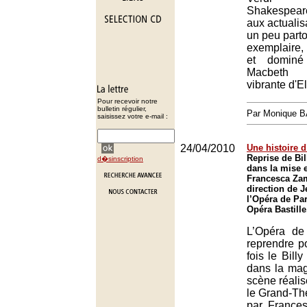
Shakespear
aux actualis
un peu parto
exemplaire,
et dominé
Macbeth
vibrante d'E
Pour recevoir notre
bulletin régulier,
Par Monique 
saisissez votre e-mail :
24/04/2010
Une histoire
Reprise de Bil
d�sinscription
dans la mise 
Francesca Zam
direction de J
l’Opéra de Par
Opéra Bastille
L’Opéra de
reprendre p
fois le Bill
dans la mag
scène réali
le Grand-Th
par France