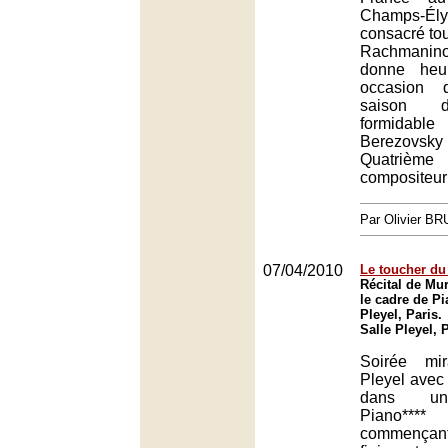
Champs-Él
consacré tou
Rachmanin
donne heu
occasion 
saison d
formidable
Berezovsk
Quatrième
compositeur
Par Olivier B
07/04/2010
Le toucher du
Récital de Mu
le cadre de Pia
Pleyel, Paris.
Salle Pleyel, 
Soirée mir
Pleyel avec
dans un
Piano***
commençan