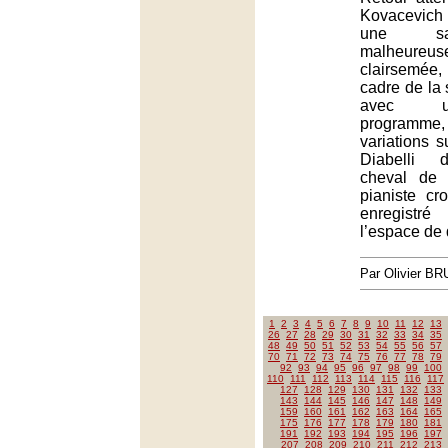
Kovacevich
une sa
malheureus
clairsemée, 
cadre de la 
avec u
programme
variations 
Diabelli 
cheval de 
pianiste cr
enregistr
l’espace de 
Par Olivier B
1
2
3
4
5
6
7
8
9
10
11
12
13
26
27
28
29
30
31
32
33
34
35
48
49
50
51
52
53
54
55
56
57
70
71
72
73
74
75
76
77
78
79
92
93
94
95
96
97
98
99
100
110
111
112
113
114
115
116
117
127
128
129
130
131
132
133
143
144
145
146
147
148
149
159
160
161
162
163
164
165
175
176
177
178
179
180
181
191
192
193
194
195
196
197
207
208
209
210
211
212
213