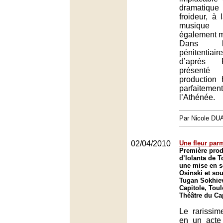
dramatiq
froideur, à 
musique
également m
Dans l
pénitentiair
d’après 
présent
production h
parfaitem
l’Athénée.
Par Nicole DU
02/04/2010
Une fleur parm
Première prod
d’Iolanta de T
une mise en 
Osinski et sou
Tugan Sokhiev
Capitole, Tou
Théâtre du Ca
Le rarissim
en un acte