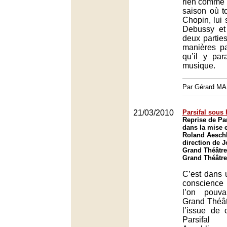
rien comme l
saison où t
Chopin, lui 
Debussy e
deux partie
manières pa
qu’il y par
musique.
Par Gérard M
21/03/2010
Parsifal sous
Reprise de Pa
dans la mise 
Roland Aeschl
direction de 
Grand Théâtre
Grand Théâtre
C’est dans 
conscienc
l’on pouva
Grand Théâ
l’issue de 
Parsifa