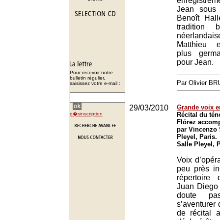
enregistrem
Jean sous 
Benoît Hall
tradition
néerlandai
Matthieu 
plus germ
pour Jean.
Pour recevoir notre
bulletin régulier,
Par Olivier B
saisissez votre e-mail :
29/03/2010
Grande voix e
d�sinscription
Récital du té
Flórez accom
par Vincenzo S
Pleyel, Paris.
Salle Pleyel, 
Voix d’opéra
peu près i
répertoire 
Juan Diego 
doute pa
s’aventurer 
de récital 