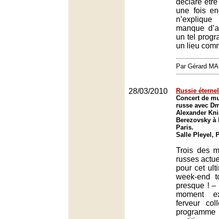
déclaré êtr
une fois en
n’expliqu
manque d’a
un tel progr
un lieu com
Par Gérard M
28/03/2010
Russie éternel
Concert de m
russe avec Dm
Alexander Kni
Berezovsky à l
Paris.
Salle Pleyel, 
Trois des me
russes actue
pour cet ult
week-end t
presque ! – 
moment ex
ferveur col
programm