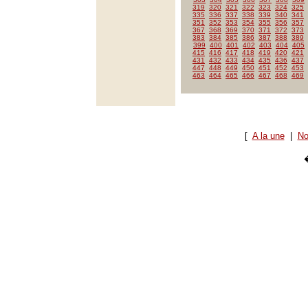
319
320
321
322
323
324
325
335
336
337
338
339
340
341
351
352
353
354
355
356
357
367
368
369
370
371
372
373
383
384
385
386
387
388
389
399
400
401
402
403
404
405
415
416
417
418
419
420
421
431
432
433
434
435
436
437
447
448
449
450
451
452
453
463
464
465
466
467
468
469
[
A la une
|
No