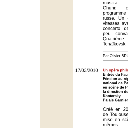
musical
Chung co
programme
russe. Un 
vitesses av
concerto 
peu conva
Quatrième
Tchaïkovski 
Par Olivier B
17/03/2010
Un opéra phi
Entrée du Fau
Fénelon au rép
national de Pa
en scène de P
la direction d
Kontarsky.
Palais Garnier
Créé en 20
de Toulous
mise en sc
mêmes i