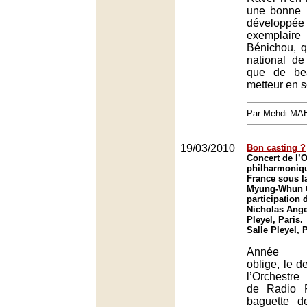
une bonne i
développé
exemplair
Bénichou, qu
national de
que de be
metteur en 
Par Mehdi MA
19/03/2010
Bon casting ?
Concert de l’
philharmoniq
France sous la
Myung-Whun C
participation 
Nicholas Angel
Pleyel, Paris.
Salle Pleyel, 
Année Fr
oblige, le d
l’Orchestre
de Radio 
baguette d