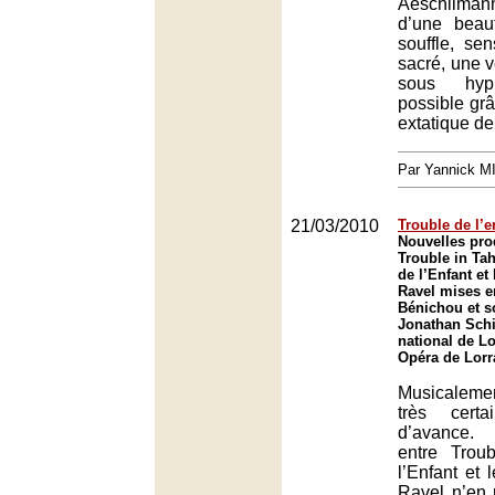
Aeschliman
d’une beau
souffle, se
sacré, une v
sous hyp
possible grâ
extatique de
Par Yannick 
21/03/2010
Trouble de l’e
Nouvelles pro
Trouble in Tah
de l’Enfant et
Ravel mises e
Bénichou et so
Jonathan Schi
national de Lo
Opéra de Lorr
Musicalement
très cert
d’avance.
entre Troub
l’Enfant et 
Ravel n’en 