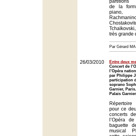
partitions 
de la form
piano,
Rachmanino
Chosta
Tchaïkovsk
très grande 
Par Gérard M
26/03/2010
Entre deux m
Concert de l’
l’Opéra nation
par Philippe J
participation 
soprano Sophi
Garnier, Paris
Palais Garnier
Répertoire
pour ce deu
concerts de
l’Opéra de
baguette d
musical P