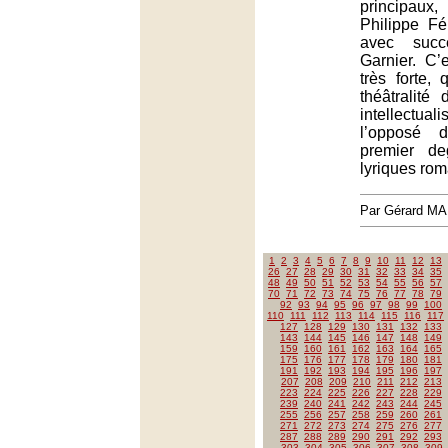
principau
Philippe Fé
avec succ
Garnier. C’e
très forte, 
théâtralité
intellectual
l’opposé 
premier d
lyriques rom
Par Gérard M
1
2
3
4
5
6
7
8
9
10
11
12
13
26
27
28
29
30
31
32
33
34
35
48
49
50
51
52
53
54
55
56
57
70
71
72
73
74
75
76
77
78
79
92
93
94
95
96
97
98
99
100
110
111
112
113
114
115
116
117
127
128
129
130
131
132
133
143
144
145
146
147
148
149
159
160
161
162
163
164
165
175
176
177
178
179
180
181
191
192
193
194
195
196
197
207
208
209
210
211
212
213
223
224
225
226
227
228
229
239
240
241
242
243
244
245
255
256
257
258
259
260
261
271
272
273
274
275
276
277
287
288
289
290
291
292
293
303
304
305
306
307
308
309