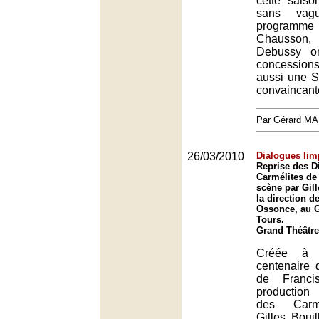
cette sais
sans vag
programme
Chausson
Debussy or
concessio
aussi une S
convaincant
Par Gérard M
26/03/2010
Dialogues lim
Reprise des D
Carmélites de
scène par Gil
la direction d
Ossonce, au G
Tours.
Grand Théâtre
Créée à l
centenaire 
de Franci
production
des Carmé
Gilles Boui