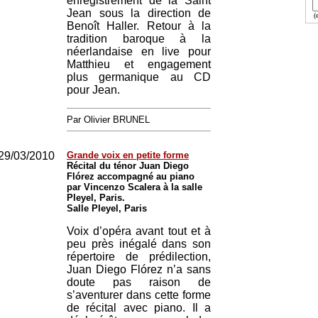
enregistrement de la Saint
Jean sous la direction de
(e
Benoît Haller. Retour à la
tradition baroque à la
néerlandaise en live pour
Matthieu et engagement
plus germanique au CD
pour Jean.
Par Olivier BRUNEL
29/03/2010
Grande voix en petite forme
Récital du ténor Juan Diego
Flórez accompagné au piano
par Vincenzo Scalera à la salle
Pleyel, Paris.
Salle Pleyel, Paris
Voix d’opéra avant tout et à
peu près inégalé dans son
répertoire de prédilection,
Juan Diego Flórez n’a sans
doute pas raison de
s’aventurer dans cette forme
de récital avec piano. Il a