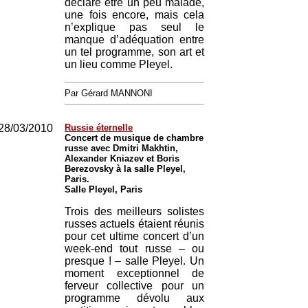
déclaré être un peu malade,
une fois encore, mais cela
n’explique pas seul le
manque d’adéquation entre
un tel programme, son art et
un lieu comme Pleyel.
Par Gérard MANNONI
28/03/2010
Russie éternelle
Concert de musique de chambre
russe avec Dmitri Makhtin,
Alexander Kniazev et Boris
Berezovsky à la salle Pleyel,
Paris.
Salle Pleyel, Paris
Trois des meilleurs solistes
russes actuels étaient réunis
pour cet ultime concert d’un
week-end tout russe – ou
presque ! – salle Pleyel. Un
moment exceptionnel de
ferveur collective pour un
programme dévolu aux