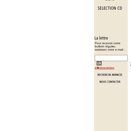
Pour recevoir notre
bulletin régulier,
saisissez votre e-mail :
d�sinscription