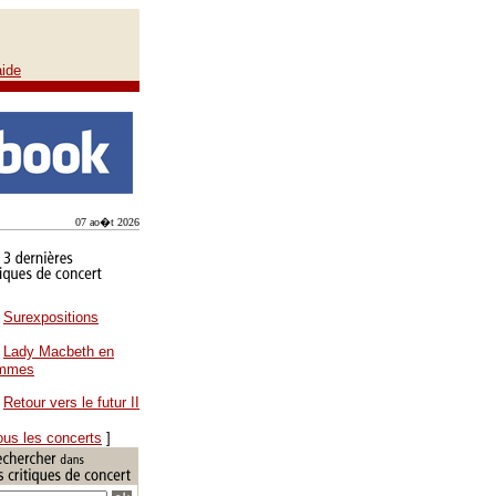
aide
07 ao�t 2026
Surexpositions
Lady Macbeth en
ammes
Retour vers le futur II
ous les concerts
]