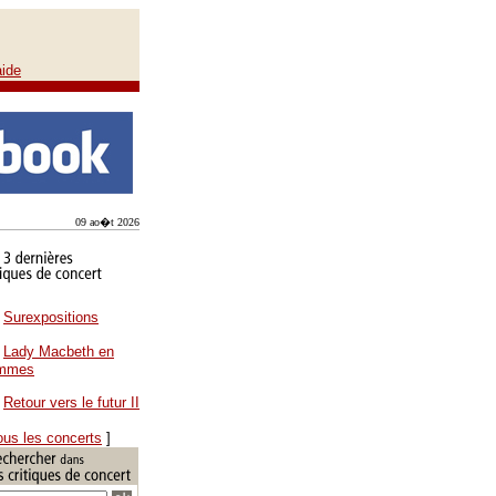
aide
09 ao�t 2026
Surexpositions
Lady Macbeth en
ammes
Retour vers le futur II
ous les concerts
]