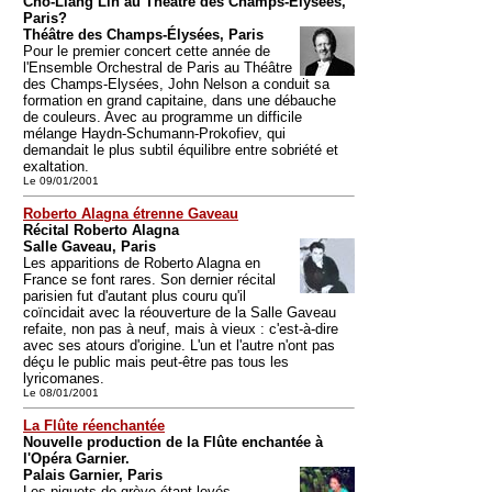
Cho-Liang Lin au Théâtre des Champs-Elysées,
Paris?
Théâtre des Champs-Élysées, Paris
Pour le premier concert cette année de
l'Ensemble Orchestral de Paris au Théâtre
des Champs-Elysées, John Nelson a conduit sa
formation en grand capitaine, dans une débauche
de couleurs. Avec au programme un difficile
mélange Haydn-Schumann-Prokofiev, qui
demandait le plus subtil équilibre entre sobriété et
exaltation.
Le 09/01/2001
Roberto Alagna étrenne Gaveau
Récital Roberto Alagna
Salle Gaveau, Paris
Les apparitions de Roberto Alagna en
France se font rares. Son dernier récital
parisien fut d'autant plus couru qu'il
coïncidait avec la réouverture de la Salle Gaveau
refaite, non pas à neuf, mais à vieux : c'est-à-dire
avec ses atours d'origine. L'un et l'autre n'ont pas
déçu le public mais peut-être pas tous les
lyricomanes.
Le 08/01/2001
La Flûte réenchantée
Nouvelle production de la Flûte enchantée à
l'Opéra Garnier.
Palais Garnier, Paris
Les piquets de grève étant levés,