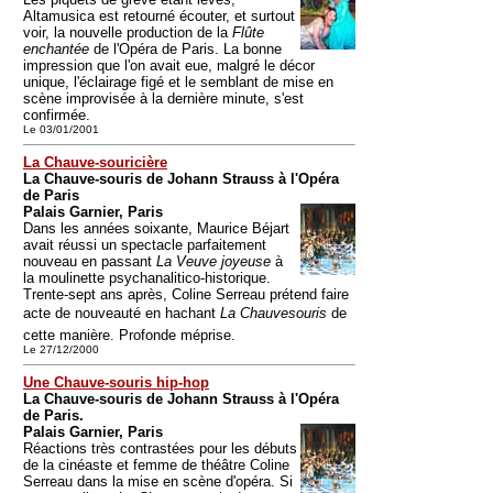
Altamusica est retourné écouter, et surtout
voir, la nouvelle production de la
Flûte
enchantée
de l'Opéra de Paris. La bonne
impression que l'on avait eue, malgré le décor
unique, l'éclairage figé et le semblant de mise en
scène improvisée à la dernière minute, s'est
confirmée.
Le 03/01/2001
La Chauve-souricière
La Chauve-souris de Johann Strauss à l'Opéra
de Paris
Palais Garnier, Paris
Dans les années soixante, Maurice Béjart
avait réussi un spectacle parfaitement
nouveau en passant
La Veuve joyeuse
à
la moulinette psychanalitico-historique.
Trente-sept ans après, Coline Serreau prétend faire
acte de nouveauté en hachant
La Chauvesouris
de
cette manière. Profonde méprise.
Le 27/12/2000
Une Chauve-souris hip-hop
La Chauve-souris de Johann Strauss à l'Opéra
de Paris.
Palais Garnier, Paris
Réactions très contrastées pour les débuts
de la cinéaste et femme de théâtre Coline
Serreau dans la mise en scène d'opéra. Si