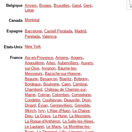
,
,
,
,
,
Belgique
Anvers
Bruges
Bruxelles
Gand
Gent
(e
Liège
Montréal
Canada
,
,
,
Espagne
Barcelone
Castell Peralada
Madrid
,
Perelada
Valencia
New York
Etats-Unis
,
,
,
France
Aix-en-Provence
Amiens
Angers
,
,
,
Angoulême
Arles
Aubervilliers
Auvers-
,
,
sur-Oise
Avignon
Baume-les-
,
,
Messieurs
Bazoche-sur-Hoesne
,
,
,
,
Beaune
Besançon
Biarritz
Bobigny
,
,
,
,
Bordeaux
Boulogne
Caen
Cambrai
,
Chambord
Château de Champs-sur-
,
,
,
,
Marne
Colmar
Colombes
Compiègne
,
,
,
,
Condette
Courbevoie
Deauville
Dijon
,
,
,
,
Dinard
Évian
Gennevilliers
Grenoble
,
,
,
Illkirch
Ivry
L'Alpe d'Huez
La Chaise-
,
,
,
,
Dieu
La Grave
La Hune
La Mesnière
,
,
La Roque-d'Anthéron
La Salle-les-Alpes
,
,
Le Lautaret
Le Mans
Le Monêtier-les-
,
,
,
,
,
Bains
Le Thoronet
Lille
Limoges
Lyon