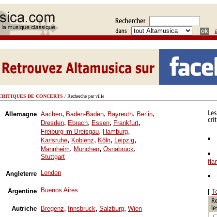
CRITIQUES DE CONCERTS
/ Recherche par ville
,
,
,
,
Allemagne
Aachen
Baden-Baden
Bayreuth
Berlin
,
,
,
,
Dresden
Ebrach
Essen
Frankfurt
,
,
Freiburg im Breisgau
Hamburg
,
,
,
,
Karlsruhe
Koblenz
Köln
Leipzig
,
,
,
Mannheim
München
Osnabrück
Stuttgart
fl
London
Angleterre
Buenos Aires
Argentine
[
T
,
,
,
Autriche
Bregenz
Innsbruck
Salzburg
Wien