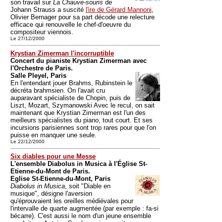
son travail sur
La Chauve-souris
de
Johann Strauss a suscité
l'ire de Gérard Mannoni
,
Olivier Bernager pour sa part décode une relecture
efficace qui renouvelle le chef-d'oeuvre du
compositeur viennois.
Le 27/12/2000
Krystian Zimerman l'incorruptible
Concert du pianiste Krystian Zimerman avec
l'Orchestre de Paris.
Salle Pleyel, Paris
En l'entendant jouer Brahms, Rubinstein le
décréta brahmsien. On l'avait cru
auparavant spécialiste de Chopin, puis de
Liszt, Mozart, Szymanowski Avec le recul, on sait
maintenant que Krystian Zimerman est l'un des
meilleurs spécialistes du piano, tout court. Et ses
incursions parisiennes sont trop rares pour que l'on
puisse en manquer une seule.
Le 22/12/2000
Six diables pour une Messe
L'ensemble Diabolus in Musica à l'Église St-
Etienne-du-Mont de Paris.
Eglise St-Etienne-du-Mont, Paris
Diabolus in Musica
, soit "Diable en
musique", désigne l'aversion
qu'éprouvaient les oreilles médiévales pour
l'intervalle de quarte augmentée (par exemple : fa-si
bécarre). C'est aussi le nom d'un jeune ensemble