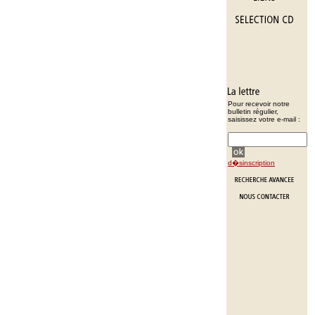
Pour recevoir notre
bulletin régulier,
saisissez votre e-mail :
d�sinscription