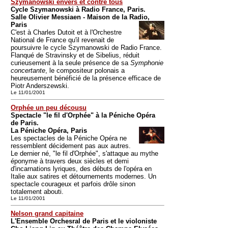
Szymanowski envers et contre tous
Cycle Szymanowski à Radio France, Paris.
Salle Olivier Messiaen - Maison de la Radio,
Paris
C'est à Charles Dutoit et à l'Orchestre
National de France qu'il revenait de
poursuivre le cycle Szymanowski de Radio France.
Flanqué de Stravinsky et de Sibelius, réduit
curieusement à la seule présence de sa
Symphonie
concertante
, le compositeur polonais a
heureusement bénéficié de la présence efficace de
Piotr Anderszewski.
Le 11/01/2001
Orphée un peu décousu
Spectacle "le fil d'Orphée" à la Péniche Opéra
de Paris.
La Péniche Opéra, Paris
Les spectacles de la Péniche Opéra ne
ressemblent décidement pas aux autres.
Le dernier né, "le fil d'Orphée", s'attaque au mythe
éponyme à travers deux siècles et demi
d'incarnations lyriques, des débuts de l'opéra en
Italie aux satires et détournements modernes. Un
spectacle courageux et parfois drôle sinon
totalement abouti.
Le 11/01/2001
Nelson grand capitaine
L'Ensemble Orchesral de Paris et le violoniste