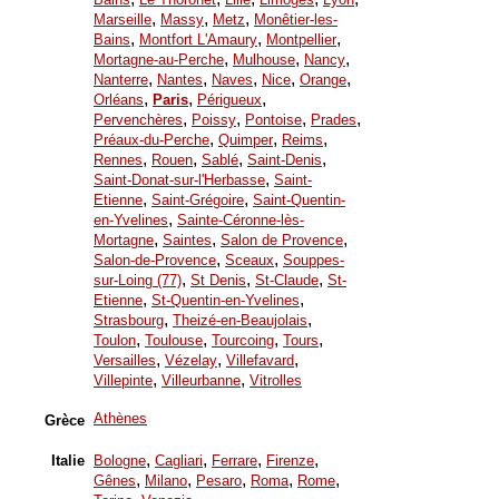
,
,
,
Marseille
Massy
Metz
Monêtier-les-
,
,
,
Bains
Montfort L'Amaury
Montpellier
,
,
,
Mortagne-au-Perche
Mulhouse
Nancy
,
,
,
,
,
Nanterre
Nantes
Naves
Nice
Orange
,
,
,
Orléans
Paris
Périgueux
,
,
,
,
Pervenchères
Poissy
Pontoise
Prades
,
,
,
Préaux-du-Perche
Quimper
Reims
,
,
,
,
Rennes
Rouen
Sablé
Saint-Denis
,
Saint-Donat-sur-l'Herbasse
Saint-
,
,
Etienne
Saint-Grégoire
Saint-Quentin-
,
en-Yvelines
Sainte-Céronne-lès-
,
,
,
Mortagne
Saintes
Salon de Provence
,
,
Salon-de-Provence
Sceaux
Souppes-
,
,
,
sur-Loing (77)
St Denis
St-Claude
St-
,
,
Etienne
St-Quentin-en-Yvelines
,
,
Strasbourg
Theizé-en-Beaujolais
,
,
,
,
Toulon
Toulouse
Tourcoing
Tours
,
,
,
Versailles
Vézelay
Villefavard
,
,
Villepinte
Villeurbanne
Vitrolles
Athènes
Grèce
,
,
,
,
Italie
Bologne
Cagliari
Ferrare
Firenze
,
,
,
,
,
Gênes
Milano
Pesaro
Roma
Rome