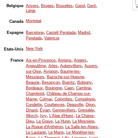
,
,
,
,
,
Belgique
Anvers
Bruges
Bruxelles
Gand
Gent
(e
Liège
Montréal
Canada
,
,
,
Espagne
Barcelone
Castell Peralada
Madrid
,
Perelada
Valencia
New York
Etats-Unis
,
,
,
France
Aix-en-Provence
Amiens
Angers
,
,
,
Angoulême
Arles
Aubervilliers
Auvers-
,
,
sur-Oise
Avignon
Baume-les-
,
,
Messieurs
Bazoche-sur-Hoesne
,
,
,
,
Beaune
Besançon
Biarritz
Bobigny
,
,
,
,
Bordeaux
Boulogne
Caen
Cambrai
,
Chambord
Château de Champs-sur-
,
,
,
,
Marne
Colmar
Colombes
Compiègne
,
,
,
,
Condette
Courbevoie
Deauville
Dijon
,
,
,
,
Dinard
Évian
Gennevilliers
Grenoble
,
,
,
Illkirch
Ivry
L'Alpe d'Huez
La Chaise-
,
,
,
,
Dieu
La Grave
La Hune
La Mesnière
,
,
La Roque-d'Anthéron
La Salle-les-Alpes
,
,
Le Lautaret
Le Mans
Le Monêtier-les-
,
,
,
,
,
Bains
Le Thoronet
Lille
Limoges
Lyon