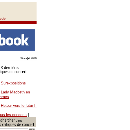
aide
06 ao�t 2026
Surexpositions
Lady Macbeth en
ammes
Retour vers le futur II
ous les concerts
]