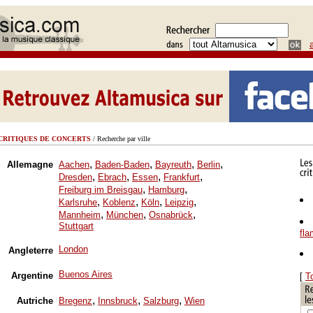
CRITIQUES DE CONCERTS
/ Recherche par ville
,
,
,
,
Allemagne
Aachen
Baden-Baden
Bayreuth
Berlin
,
,
,
,
Dresden
Ebrach
Essen
Frankfurt
,
,
Freiburg im Breisgau
Hamburg
,
,
,
,
Karlsruhe
Koblenz
Köln
Leipzig
,
,
,
Mannheim
München
Osnabrück
Stuttgart
fl
London
Angleterre
Buenos Aires
Argentine
[
T
,
,
,
Autriche
Bregenz
Innsbruck
Salzburg
Wien