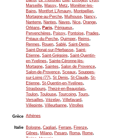
,
,
,
Marseille
Massy
Metz
Monêtier-les-
,
,
,
Bains
Montfort L'Amaury
Montpellier
,
,
,
Mortagne-au-Perche
Mulhouse
Nancy
,
,
,
,
,
Nanterre
Nantes
Naves
Nice
Orange
,
,
,
Orléans
Paris
Périgueux
,
,
,
,
Pervenchères
Poissy
Pontoise
Prades
,
,
,
Préaux-du-Perche
Quimper
Reims
,
,
,
,
Rennes
Rouen
Sablé
Saint-Denis
,
Saint-Donat-sur-l'Herbasse
Saint-
,
,
Etienne
Saint-Grégoire
Saint-Quentin-
,
en-Yvelines
Sainte-Céronne-lès-
,
,
,
Mortagne
Saintes
Salon de Provence
,
,
Salon-de-Provence
Sceaux
Souppes-
,
,
,
sur-Loing (77)
St Denis
St-Claude
St-
,
,
Etienne
St-Quentin-en-Yvelines
,
,
Strasbourg
Theizé-en-Beaujolais
,
,
,
,
Toulon
Toulouse
Tourcoing
Tours
,
,
,
Versailles
Vézelay
Villefavard
,
,
Villepinte
Villeurbanne
Vitrolles
Athènes
Grèce
,
,
,
,
Italie
Bologne
Cagliari
Ferrare
Firenze
,
,
,
,
,
Gênes
Milano
Pesaro
Roma
Rome