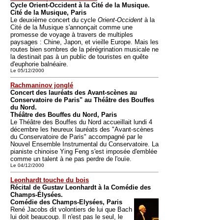
Cycle Orient-Occident à la Cité de la Musique.
Cité de la Musique, Paris
Le deuxième concert du cycle
Orient-Occident
à la
Cité de la Musique s'annonçait comme une
promesse de voyage à travers de multiples
paysages : Chine, Japon, et vieille Europe. Mais les
routes bien sombres de la pérégrination musicale ne
la destinait pas à un public de touristes en quête
d'euphorie balnéaire.
Le 05/12/2000
Rachmaninov jonglé
Concert des lauréats des Avant-scènes au
Conservatoire de Paris" au Théâtre des Bouffes
du Nord.
Théâtre des Bouffes du Nord, Paris
Le Théâtre des Bouffes du Nord accueillait lundi 4
décembre les heureux lauréats des "Avant-scènes
du Conservatoire de Paris" accompagné par le
Nouvel Ensemble Instrumental du Conservatoire. La
pianiste chinoise Ying Feng s'est imposée d'emblée
comme un talent à ne pas perdre de l'ouïe.
Le 04/12/2000
Leonhardt touche du bois
Récital de Gustav Leonhardt à la Comédie des
Champs-Élysées.
Comédie des Champs-Elysées, Paris
René Jacobs dit volontiers de lui que Bach
lui doit beaucoup. Il n'est pas le seul, le