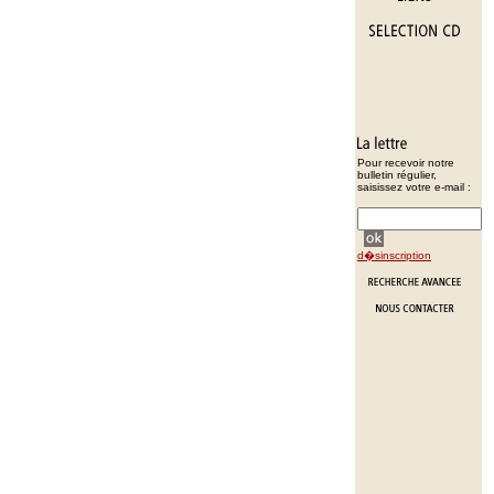
Pour recevoir notre
bulletin régulier,
saisissez votre e-mail :
d�sinscription