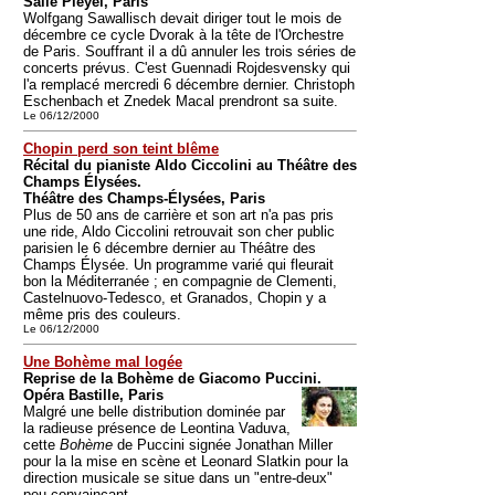
Salle Pleyel, Paris
Wolfgang Sawallisch devait diriger tout le mois de
décembre ce cycle Dvorak à la tête de l'Orchestre
de Paris. Souffrant il a dû annuler les trois séries de
concerts prévus. C'est Guennadi Rojdesvensky qui
l'a remplacé mercredi 6 décembre dernier. Christoph
Eschenbach et Znedek Macal prendront sa suite.
Le 06/12/2000
Chopin perd son teint blême
Récital du pianiste Aldo Ciccolini au Théâtre des
Champs Élysées.
Théâtre des Champs-Élysées, Paris
Plus de 50 ans de carrière et son art n'a pas pris
une ride, Aldo Ciccolini retrouvait son cher public
parisien le 6 décembre dernier au Théâtre des
Champs Élysée. Un programme varié qui fleurait
bon la Méditerranée ; en compagnie de Clementi,
Castelnuovo-Tedesco, et Granados, Chopin y a
même pris des couleurs.
Le 06/12/2000
Une Bohème mal logée
Reprise de la Bohème de Giacomo Puccini.
Opéra Bastille, Paris
Malgré une belle distribution dominée par
la radieuse présence de Leontina Vaduva,
cette
Bohème
de Puccini signée Jonathan Miller
pour la la mise en scène et Leonard Slatkin pour la
direction musicale se situe dans un "entre-deux"
peu convaincant.