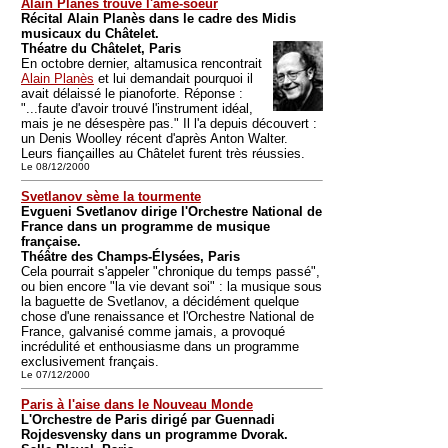
Alain Planès trouve l'âme-soeur
Récital Alain Planès dans le cadre des Midis
musicaux du Châtelet.
Théatre du Châtelet, Paris
En octobre dernier, altamusica rencontrait
Alain Planès
et lui demandait pourquoi il
avait délaissé le pianoforte. Réponse :
"...faute d'avoir trouvé l'instrument idéal,
mais je ne désespère pas." Il l'a depuis découvert :
un Denis Woolley récent d'après Anton Walter.
Leurs fiançailles au Châtelet furent très réussies.
Le 08/12/2000
Svetlanov sème la tourmente
Evgueni Svetlanov dirige l'Orchestre National de
France dans un programme de musique
française.
Théâtre des Champs-Élysées, Paris
Cela pourrait s'appeler "chronique du temps passé",
ou bien encore "la vie devant soi" : la musique sous
la baguette de Svetlanov, a décidément quelque
chose d'une renaissance et l'Orchestre National de
France, galvanisé comme jamais, a provoqué
incrédulité et enthousiasme dans un programme
exclusivement français.
Le 07/12/2000
Paris à l'aise dans le Nouveau Monde
L'Orchestre de Paris dirigé par Guennadi
Rojdesvensky dans un programme Dvorak.