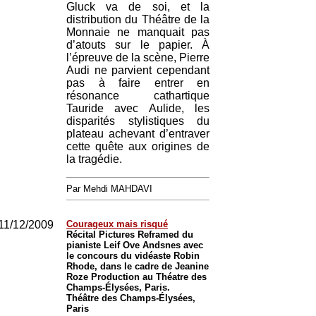
Gluck va de soi, et la
distribution du Théâtre de la
Monnaie ne manquait pas
d’atouts sur le papier. À
l’épreuve de la scène, Pierre
Audi ne parvient cependant
pas à faire entrer en
résonance cathartique
Tauride avec Aulide, les
disparités stylistiques du
plateau achevant d’entraver
cette quête aux origines de
la tragédie.
Par Mehdi MAHDAVI
11/12/2009
Courageux mais risqué
Récital Pictures Reframed du
pianiste Leif Ove Andsnes avec
le concours du vidéaste Robin
Rhode, dans le cadre de Jeanine
Roze Production au Théatre des
Champs-Élysées, Paris.
Théâtre des Champs-Élysées,
Paris