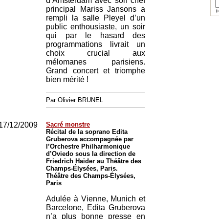
d’Amsterdam avec son chef
principal Mariss Jansons a
(e
rempli la salle Pleyel d’un
public enthousiaste, un soir
qui par le hasard des
programmations livrait un
choix crucial aux
mélomanes parisiens.
Grand concert et triomphe
bien mérité !
Par Olivier BRUNEL
17/12/2009
Sacré monstre
Récital de la soprano Edita
Gruberova accompagnée par
l’Orchestre Philharmonique
d’Oviedo sous la direction de
Friedrich Haider au Théâtre des
Champs-Élysées, Paris.
Théâtre des Champs-Élysées,
Paris
Adulée à Vienne, Munich et
Barcelone, Edita Gruberova
n’a plus bonne presse en