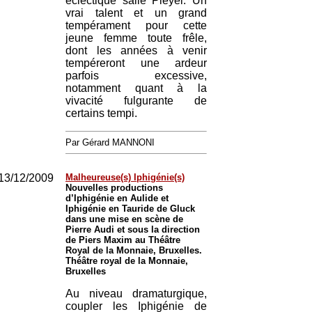
éclectique salle Pleyel. Un
vrai talent et un grand
tempérament pour cette
jeune femme toute frêle,
dont les années à venir
tempéreront une ardeur
parfois excessive,
notamment quant à la
vivacité fulgurante de
certains tempi.
Par Gérard MANNONI
13/12/2009
Malheureuse(s) Iphigénie(s)
Nouvelles productions
d’Iphigénie en Aulide et
Iphigénie en Tauride de Gluck
dans une mise en scène de
Pierre Audi et sous la direction
de Piers Maxim au Théâtre
Royal de la Monnaie, Bruxelles.
Théâtre royal de la Monnaie,
Bruxelles
Au niveau dramaturgique,
coupler les Iphigénie de