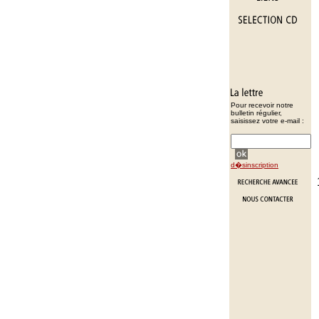
Pour recevoir notre
bulletin régulier,
saisissez votre e-mail :
d�sinscription