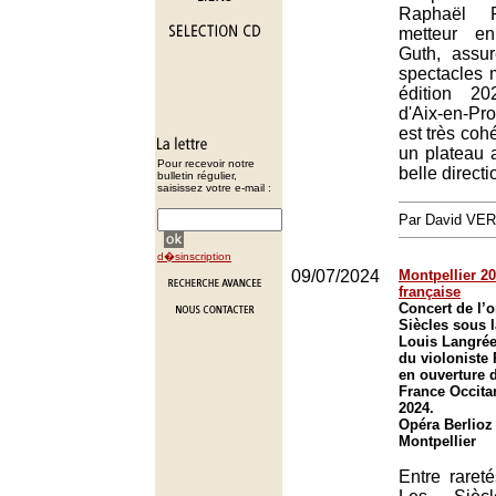
Raphaël 
metteur e
Guth, assu
spectacles 
édition 20
d'Aix-en-Pro
est très cohé
un plateau 
Pour recevoir notre
belle direct
bulletin régulier,
saisissez votre e-mail :
Par David VE
d�sinscription
09/07/2024
Montpellier 202
française
Concert de l’o
Siècles sous l
Louis Langrée
du violonist
en ouverture d
France Occita
2024.
Opéra Berlioz
Montpellier
Entre rareté