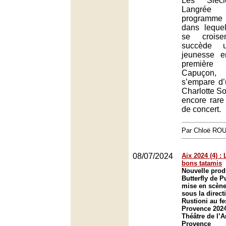
Les Sièc
Langrée
programme f
dans lequel
se crois
succède 
jeunesse e
première 
Capuçon, 
s’empare d’
Charlotte So
encore rare
de concert.
Par Chloë RO
08/07/2024
Aix 2024 (4) : 
bons tatamis
Nouvelle pro
Butterfly de 
mise en scène
sous la direct
Rustioni au fe
Provence 2024
Théâtre de l’A
Provence