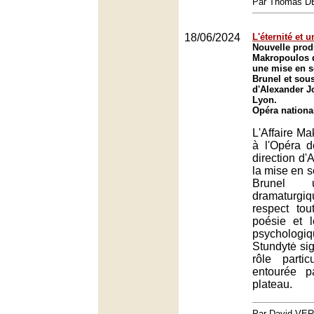
Par Thomas 
18/06/2024
L'éternité et u
Nouvelle produ
Makropoulos 
une mise en s
Brunel et sous
d'Alexander Jo
Lyon.
Opéra nationa
L'Affaire Ma
à l'Opéra 
direction d'
la mise en 
Brunel un
dramaturgiq
respect tou
poésie et l
psycholog
Stundytė si
rôle partic
entourée p
plateau.
Par David VE