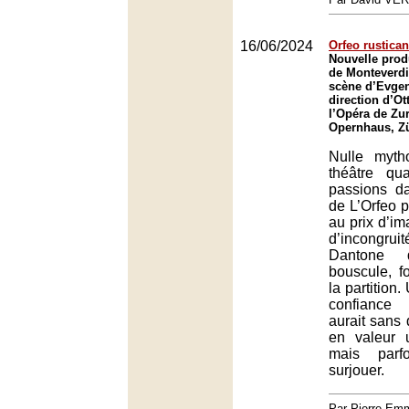
16/06/2024
Orfeo rustica
Nouvelle prod
de Monteverdi
scène d’Evgen
direction d’Ot
l’Opéra de Zur
Opernhaus, Z
Nulle myth
théâtre qu
passions da
de L’Orfeo p
au prix d’im
d’incongr
Dantone 
bouscule, f
la partition
confiance
aurait sans
en valeur 
mais parf
surjouer.
Par Pierre-E