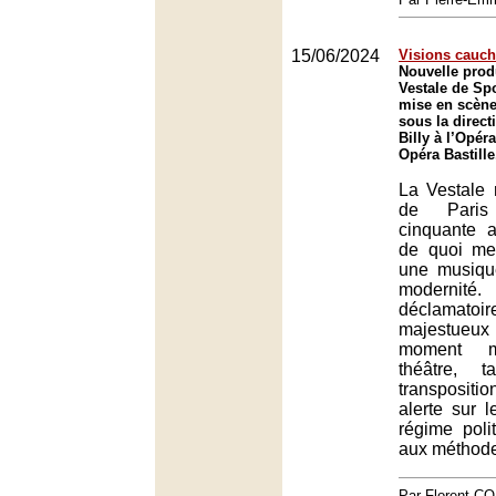
15/06/2024
Visions cauc
Nouvelle prod
Vestale de Sp
mise en scène 
sous la direct
Billy à l’Opér
Opéra Bastille
La Vestale 
de Paris
cinquante 
de quoi met
une musiqu
modernit
déclamatoir
majestueux
moment m
théâtre, 
transpositio
alerte sur 
régime polit
aux méthode
Par Florent 