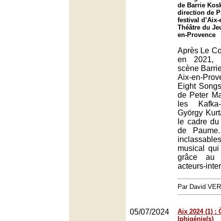
de Barrie Kosk
direction de P
festival d’Aix
Théâtre du Je
en-Provence
Après Le Coq
en 2021, 
scène Barrie
Aix-en-Pro
Eight Songs
de Peter Ma
les Kafka
György Kur
le cadre du
de Paume.
inclassab
musical qui 
grâce au 
acteurs-inte
Par David VE
05/07/2024
Aix 2024 (1) :
Iphigénie(s)