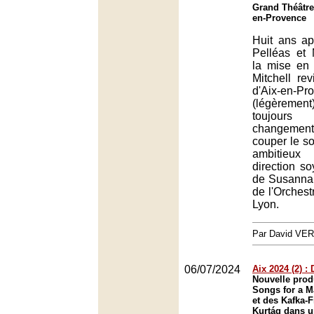
Grand Théâtre
en-Provence
Huit ans ap
Pelléas et
la mise en
Mitchell rev
d'Aix-en-Pr
(légèreme
toujour
changemen
couper le so
ambitieu
direction so
de Susanna 
de l'Orchest
Lyon.
Par David VE
06/07/2024
Aix 2024 (2) : 
Nouvelle prod
Songs for a M
et des Kafka-
Kurtág dans u