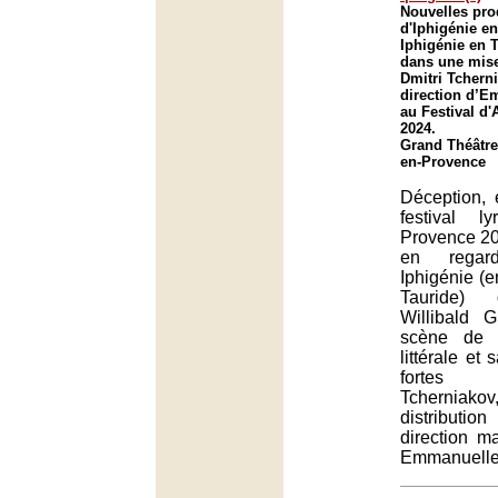
Nouvelles pro
d'Iphigénie en
Iphigénie en 
dans une mise
Dmitri Tcherni
direction d’
au Festival d
2024.
Grand Théâtre
en-Provence
Déception, 
festival ly
Provence 20
en rega
Iphigénie (e
Tauride) 
Willibald 
scène de 
littérale et 
fortes 
Tcherniak
distribution
direction m
Emmanuelle