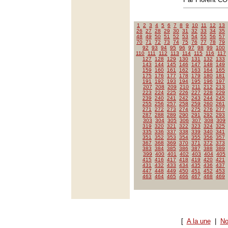
1
2
3
4
5
6
7
8
9
10
11
12
13
26
27
28
29
30
31
32
33
34
35
48
49
50
51
52
53
54
55
56
57
70
71
72
73
74
75
76
77
78
79
92
93
94
95
96
97
98
99
100
110
111
112
113
114
115
116
117
127
128
129
130
131
132
133
143
144
145
146
147
148
149
159
160
161
162
163
164
165
175
176
177
178
179
180
181
191
192
193
194
195
196
197
207
208
209
210
211
212
213
223
224
225
226
227
228
229
239
240
241
242
243
244
245
255
256
257
258
259
260
261
271
272
273
274
275
276
277
287
288
289
290
291
292
293
303
304
305
306
307
308
309
319
320
321
322
323
324
325
335
336
337
338
339
340
341
351
352
353
354
355
356
357
367
368
369
370
371
372
373
383
384
385
386
387
388
389
399
400
401
402
403
404
405
415
416
417
418
419
420
421
431
432
433
434
435
436
437
447
448
449
450
451
452
453
463
464
465
466
467
468
469
[
A la une
|
No