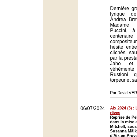
Dernière gr
lyrique de
Andrea Bre
Madame B
Puccini, à
centenaire
compositeu
hésite entr
clichés, sa
par la prest
Jaho et 
véhément
Rustioni 
torpeur et s
Par David VE
06/07/2024
Aix 2024 (3) : 
rêves
Reprise de Pe
dans la mise 
Mitchell, sous
Susanna Mälkk
d'Aix-en-Prov