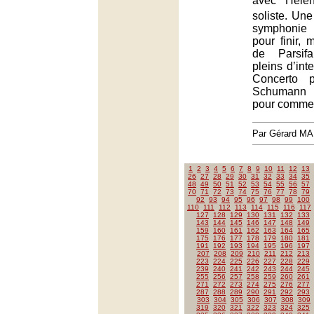
avec Hélè
soliste. Un
symphonie 
pour finir, 
de Parsif
pleins d’int
Concerto 
Schumann 
pour comme
Par Gérard M
1
2
3
4
5
6
7
8
9
10
11
12
13
26
27
28
29
30
31
32
33
34
35
48
49
50
51
52
53
54
55
56
57
70
71
72
73
74
75
76
77
78
79
92
93
94
95
96
97
98
99
100
110
111
112
113
114
115
116
117
127
128
129
130
131
132
133
143
144
145
146
147
148
149
159
160
161
162
163
164
165
175
176
177
178
179
180
181
191
192
193
194
195
196
197
207
208
209
210
211
212
213
223
224
225
226
227
228
229
239
240
241
242
243
244
245
255
256
257
258
259
260
261
271
272
273
274
275
276
277
287
288
289
290
291
292
293
303
304
305
306
307
308
309
319
320
321
322
323
324
325