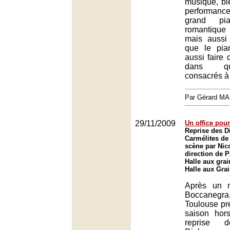
musique, bi
performanc
grand pia
romantique
mais aussi 
que le pian
aussi faire 
dans qu
consacrés à
Par Gérard M
29/11/2009
Un office pour
Reprise des D
Carmélites de
scène par Nico
direction de P
Halle aux grai
Halle aux Gra
Après un 
Boccanegra,
Toulouse pr
saison hor
reprise d