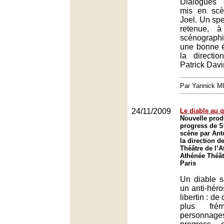
Dialogues 
mis en scè
Joel. Un spe
retenue, à
scénograph
une bonne é
la directi
Patrick Davi
Par Yannick 
24/11/2009
Le diable au 
Nouvelle prod
progress de S
scène par Ant
la direction d
Théâtre de l’A
Athénée Théât
Paris
Un diable s
un anti-héro
libertin : de
plus fré
personnag