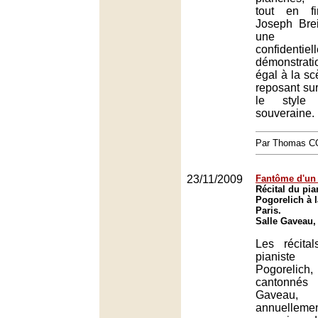
tout en f
Joseph Brei
une ac
confidenti
démonstrat
égal à la scè
reposant sur 
le style 
souveraine.
Par Thomas 
23/11/2009
Fantôme d'u
Récital du pia
Pogorelich à l
Paris.
Salle Gaveau,
Les récita
pianist
Pogorelic
cantonné
Gaveau
annuellem