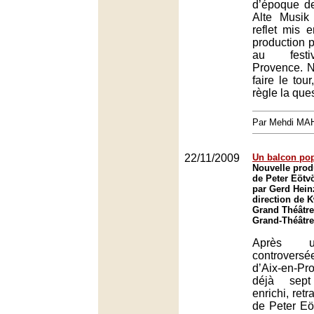
d’époque de
Alte Musik
reflet mis 
production p
au festiv
Provence. N
faire le tour
règle la que
Par Mehdi MA
22/11/2009
Un balcon pop
Nouvelle prod
de Peter Eötv
par Gerd Heinz
direction de
Grand Théâtre
Grand-Théâtre
Après u
controvers
d’Aix-en-P
déjà sept
enrichi, retr
de Peter Eöt