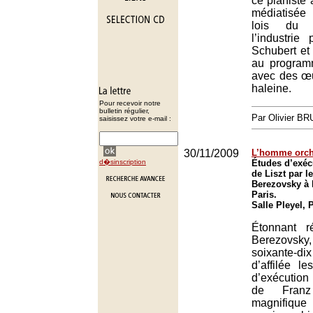
ce pianiste 
médiatisée
lois du 
l’industrie
Schubert e
au program
avec des œ
haleine.
Pour recevoir notre
bulletin régulier,
Par Olivier B
saisissez votre e-mail :
30/11/2009
L’homme orch
d�sinscription
Études d’exéc
de Liszt par l
Berezovsky à l
Paris.
Salle Pleyel, 
Étonnant r
Berezovsky,
soixante
d’affilée l
d’exécutio
de Franz
magnifiq