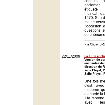
conquis d
acclamer
étiquet
musical d
1970. Son de
malheureus
l’occasion 
questions su
de phénomén
Par Olivier B
22/11/2009
La Flûte ench
Version de con
enchantée de 
direction de 
salle Pleyel, P
Salle Pleyel, 
Une fois n’
c’est ave
moderne q
a abordé la 
Il la reprend
avec les