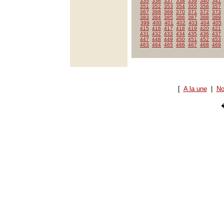
335
336
337
338
339
340
341
351
352
353
354
355
356
357
367
368
369
370
371
372
373
383
384
385
386
387
388
389
399
400
401
402
403
404
405
415
416
417
418
419
420
421
431
432
433
434
435
436
437
447
448
449
450
451
452
453
463
464
465
466
467
468
469
[
A la une
|
No