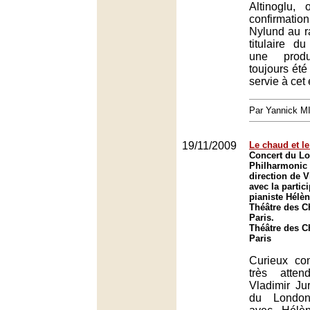
Altinoglu, 
confirmat
Nylund au r
titulaire du
une prod
toujours ét
servie à cet
Par Yannick 
19/11/2009
Le chaud et le
Concert du L
Philharmonic 
direction de 
avec la partic
pianiste Hélè
Théâtre des 
Paris.
Théâtre des 
Paris
Curieux con
très atten
Vladimir Ju
du London