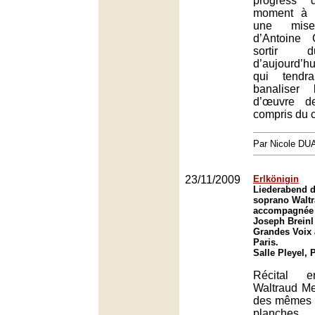
progress
moment à 
une mis
d’Antoine 
sortir d
d’aujourd’h
qui tendra
banaliser 
d’œuvre de
compris du c
Par Nicole DU
23/11/2009
Erlkönigin
Liederabend d
soprano Waltr
accompagnée 
Joseph Breinl
Grandes Voix à
Paris.
Salle Pleyel, 
Récital e
Waltraud Meie
des mêmes f
planches,