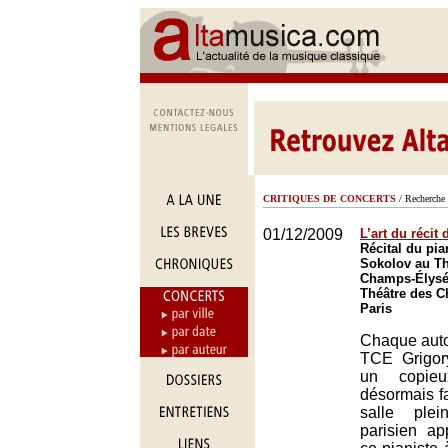
CRITIQUES DE CONCERTS
/ Recherche 
01/12/2009
L’art du récit
Récital du pia
Sokolov au Th
Champs-Élysée
Théâtre des 
Paris
Chaque aut
TCE Grigor
un copieu
désormais fa
salle ple
parisien ap