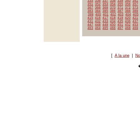
335
336
337
338
339
340
341
351
352
353
354
355
356
357
367
368
369
370
371
372
373
383
384
385
386
387
388
389
399
400
401
402
403
404
405
415
416
417
418
419
420
421
431
432
433
434
435
436
437
447
448
449
450
451
452
453
463
464
465
466
467
468
469
[
A la une
|
No