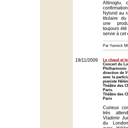
Altinoglu, 
confirmat
Nylund au r
titulaire du
une prod
toujours ét
servie à cet
Par Yannick 
19/11/2009
Le chaud et le
Concert du L
Philharmonic 
direction de 
avec la partic
pianiste Hélè
Théâtre des 
Paris.
Théâtre des 
Paris
Curieux con
très atten
Vladimir Ju
du London