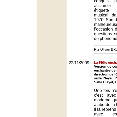
conquis d
acclamer
étiquet
musical d
1970. Son de
malheureus
l’occasion 
questions su
de phénomén
Par Olivier B
22/11/2009
La Flûte ench
Version de con
enchantée de 
direction de 
salle Pleyel, P
Salle Pleyel, 
Une fois n’
c’est ave
moderne q
a abordé la 
Il la reprend
avec les