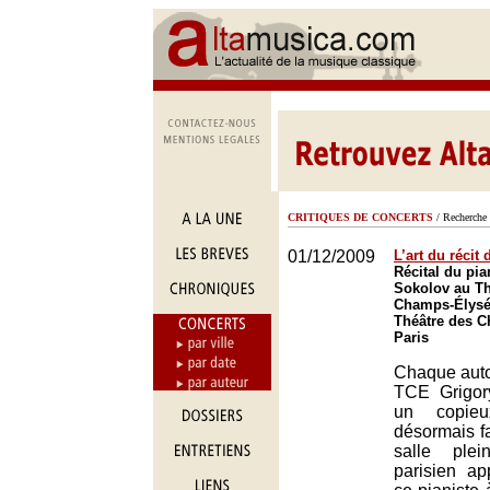
CRITIQUES DE CONCERTS
/ Recherche 
01/12/2009
L’art du récit
Récital du pia
Sokolov au Th
Champs-Élysée
Théâtre des 
Paris
Chaque aut
TCE Grigor
un copieu
désormais fa
salle ple
parisien ap