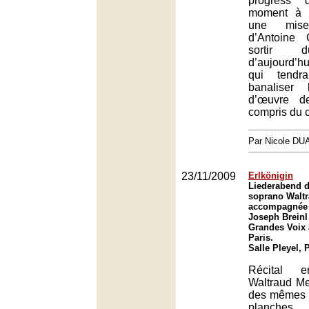
progress
moment à 
une mis
d’Antoine 
sortir d
d’aujourd’h
qui tendra
banaliser 
d’œuvre de
compris du c
Par Nicole DU
23/11/2009
Erlkönigin
Liederabend d
soprano Waltr
accompagnée 
Joseph Breinl
Grandes Voix à
Paris.
Salle Pleyel, 
Récital e
Waltraud Meie
des mêmes f
planches,