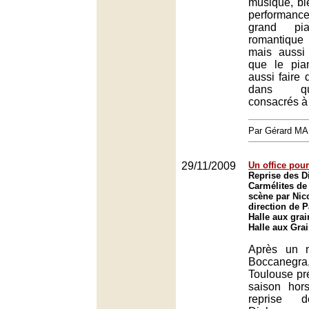
musique, bi
performanc
grand pia
romantique
mais aussi 
que le pian
aussi faire 
dans qu
consacrés à
Par Gérard M
29/11/2009
Un office pour
Reprise des D
Carmélites de
scène par Nico
direction de P
Halle aux grai
Halle aux Gra
Après un 
Boccanegra,
Toulouse pr
saison hor
reprise d