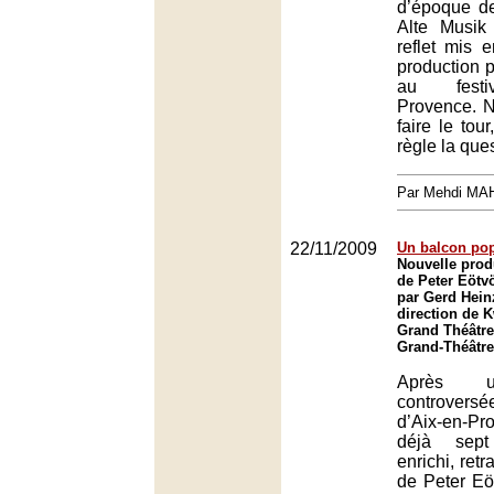
d’époque de
Alte Musik
reflet mis 
production p
au festiv
Provence. N
faire le tour
règle la que
Par Mehdi MA
22/11/2009
Un balcon pop
Nouvelle prod
de Peter Eötv
par Gerd Heinz
direction de
Grand Théâtre
Grand-Théâtre
Après u
controvers
d’Aix-en-P
déjà sept
enrichi, retr
de Peter Eöt