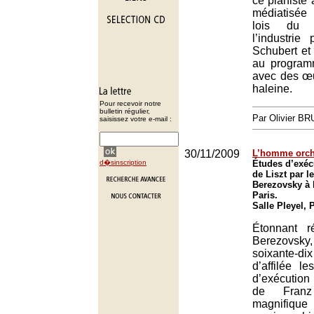
ce pianiste 
médiatisée
lois du 
l’industrie
Schubert e
au program
avec des œ
haleine.
Pour recevoir notre
bulletin régulier,
Par Olivier B
saisissez votre e-mail :
30/11/2009
L’homme orch
d�sinscription
Études d’exéc
de Liszt par l
Berezovsky à l
Paris.
Salle Pleyel, 
Étonnant r
Berezovsky,
soixante
d’affilée l
d’exécutio
de Franz
magnifiq