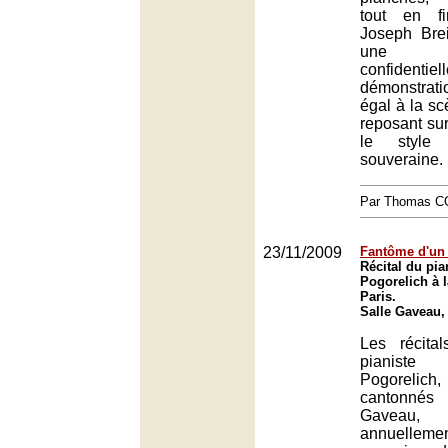
tout en f
Joseph Brei
une ac
confidenti
démonstrat
égal à la scè
reposant sur 
le style 
souveraine.
Par Thomas 
23/11/2009
Fantôme d'u
Récital du pia
Pogorelich à l
Paris.
Salle Gaveau,
Les récita
pianist
Pogorelic
cantonné
Gaveau
annuellem