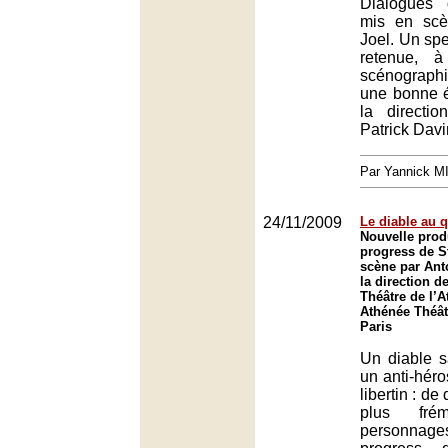
Dialogues 
mis en scè
Joel. Un spe
retenue, à
scénograph
une bonne é
la directi
Patrick Davi
Par Yannick 
24/11/2009
Le diable au 
Nouvelle prod
progress de S
scène par Ant
la direction d
Théâtre de l’A
Athénée Théât
Paris
Un diable s
un anti-héro
libertin : de
plus fré
personnag