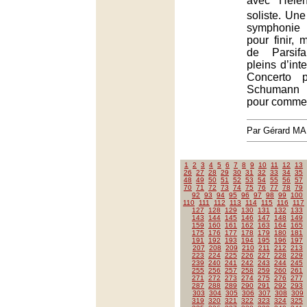
avec Hélè
soliste. Un
symphonie 
pour finir, 
de Parsif
pleins d’int
Concerto 
Schumann 
pour comme
Par Gérard M
1
2
3
4
5
6
7
8
9
10
11
12
13
26
27
28
29
30
31
32
33
34
35
48
49
50
51
52
53
54
55
56
57
70
71
72
73
74
75
76
77
78
79
92
93
94
95
96
97
98
99
100
110
111
112
113
114
115
116
117
127
128
129
130
131
132
133
143
144
145
146
147
148
149
159
160
161
162
163
164
165
175
176
177
178
179
180
181
191
192
193
194
195
196
197
207
208
209
210
211
212
213
223
224
225
226
227
228
229
239
240
241
242
243
244
245
255
256
257
258
259
260
261
271
272
273
274
275
276
277
287
288
289
290
291
292
293
303
304
305
306
307
308
309
319
320
321
322
323
324
325