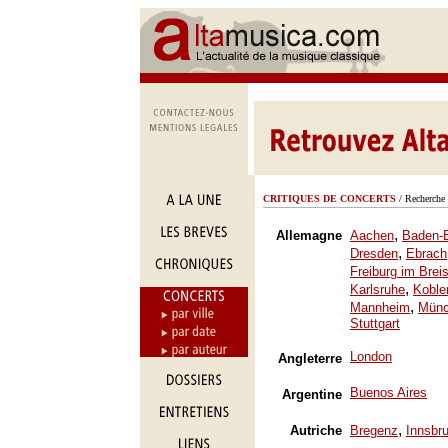
CRITIQUES DE CONCERTS
/ Recherche 
,
Allemagne
Aachen
Baden-
,
Dresden
Ebrach
Freiburg im Brei
,
Karlsruhe
Koble
,
Mannheim
Mün
Stuttgart
London
Angleterre
Buenos Aires
Argentine
,
Autriche
Bregenz
Innsbr