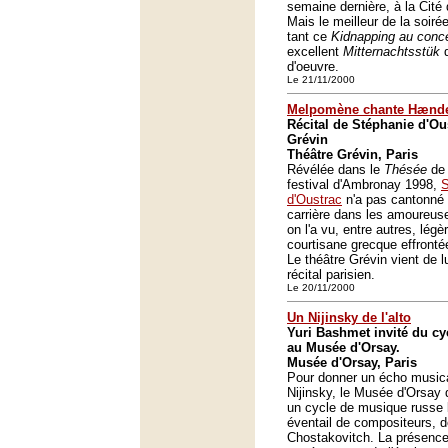
semaine dernière, à la Cité
Mais le meilleur de la soiré
tant ce
Kidnapping au conce
excellent
Mitternachtsstük
d
d'oeuvre.
Le 21/11/2000
Melpomène chante Hænd
Récital de Stéphanie d'Ou
Grévin
Théâtre Grévin, Paris
Révélée dans le
Thésée
de 
festival d'Ambronay 1998,
S
d'Oustrac
n'a pas cantonné 
carrière dans les amoureuse
on l'a vu, entre autres, légè
courtisane grecque effront
Le théâtre Grévin vient de lu
récital parisien.
Le 20/11/2000
Un Nijinsky de l'alto
Yuri Bashmet invité du c
au Musée d'Orsay.
Musée d'Orsay, Paris
Pour donner un écho musica
Nijinsky, le Musée d'Orsay 
un cycle de musique russe 
éventail de compositeurs, d
Chostakovitch. La présenc