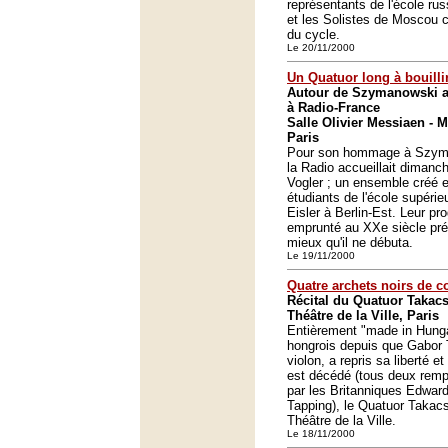
représentants de l'école r
et les Solistes de Moscou c
du cycle.
Le 20/11/2000
Un Quatuor long à bouilli
Autour de Szymanowski a
à Radio-France
Salle Olivier Messiaen - 
Paris
Pour son hommage à Szyma
la Radio accueillait dimanch
Vogler ; un ensemble créé 
étudiants de l'école supéri
Eisler à Berlin-Est. Leur 
emprunté au XXe siècle pré
mieux qu'il ne débuta.
Le 19/11/2000
Quatre archets noirs de c
Récital du Quatuor Takacs 
Théâtre de la Ville, Paris
Entièrement "made in Hunga
hongrois depuis que Gabor 
violon, a repris sa liberté e
est décédé (tous deux rem
par les Britanniques Edwar
Tapping), le Quatuor Takacs
Théâtre de la Ville.
Le 18/11/2000