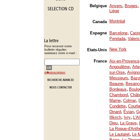
,
,
Belgique
Anvers
Bruges
Liège
Montréal
Canada
,
Espagne
Barcelone
Caste
,
Perelada
Valenc
Pour recevoir notre
New York
Etats-Unis
bulletin régulier,
saisissez votre e-mail :
France
Aix-en-Provence
,
Angoulême
Arle
,
sur-Oise
Avigno
d�sinscription
,
Messieurs
Bazo
,
Beaune
Besanç
,
Bordeaux
Boulo
,
Chambord
Chât
,
,
Marne
Colmar
,
Condette
Courb
,
,
Dinard
Évian
Ge
,
,
Illkirch
Ivry
L'A
,
,
Dieu
La Grave
La Roque-d'Anth
,
Le Lautaret
Le 
,
Bains
Le Thoron