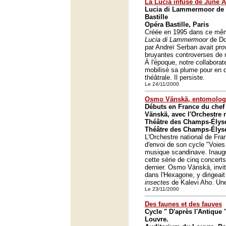
La Lucia infuse de June 
Lucia di Lammermoor de D
Bastille
Opéra Bastille, Paris
Créée en 1995 dans ce même
Lucia di Lammermoor
de Do
par Andreï Serban avait pro
bruyantes controverses de
À l'époque, notre collaborat
mobilisé sa plume pour en d
théâtrale. Il persiste.
Le 24/11/2000
Osmo Vänskä, entomolog
Débuts en France du chef
Vänskä, avec l'Orchestre 
Théâtre des Champs-Élys
Théâtre des Champs-Élysé
L'Orchestre national de Fra
d'envoi de son cycle "Voies
musique scandinave. Inaugu
cette série de cinq concert
dernier. Osmo Vänskä, invit
dans l'Hexagone, y dirigeait
insectes
de Kalevi Aho. Une
Le 23/11/2000
Des faunes et des fauves
Cycle " D'après l'Antique 
Louvre.