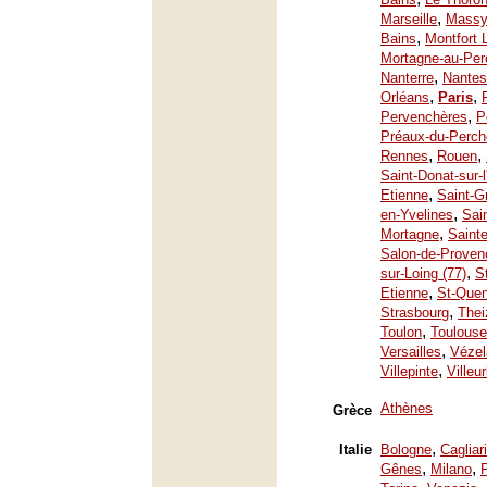
,
Marseille
Mass
,
Bains
Montfort 
Mortagne-au-Per
,
Nanterre
Nantes
,
,
Orléans
Paris
,
Pervenchères
P
Préaux-du-Perch
,
,
Rennes
Rouen
Saint-Donat-sur-
,
Etienne
Saint-G
,
en-Yvelines
Sai
,
Mortagne
Saint
Salon-de-Proven
,
sur-Loing (77)
S
,
Etienne
St-Quen
,
Strasbourg
Thei
,
Toulon
Toulouse
,
Versailles
Vézel
,
Villepinte
Villeu
Athènes
Grèce
,
Italie
Bologne
Cagliari
,
,
Gênes
Milano