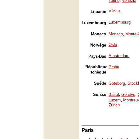
,
Torino
Venezia
Vilnius
Lituanie
Luxembourg
Luxembourg
,
Monaco
Monaco
Monte-
Oslo
Norvège
Amsterdam
Pays-Bas
République
Praha
tchèque
,
Suède
Göteborg
Stock
,
,
Suisse
Basel
Genève
,
Luzern
Montreu
Zürich
Paris