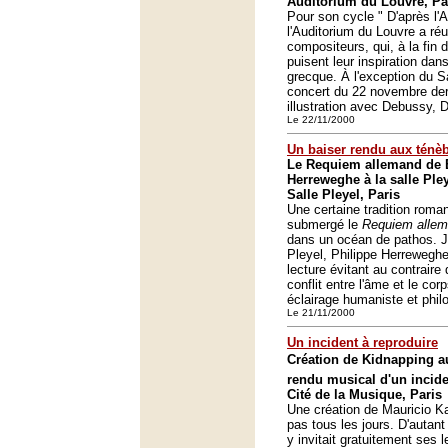
Auditorium du Louvre, Pa
Pour son cycle " D'après l'A
l'Auditorium du Louvre a réu
compositeurs, qui, à la fin 
puisent leur inspiration dan
grecque. À l'exception du S
concert du 22 novembre dern
illustration avec Debussy,
Le 22/11/2000
Un baiser rendu aux ténè
Le Requiem allemand de 
Herreweghe à la salle Pley
Salle Pleyel, Paris
Une certaine tradition roma
submergé le
Requiem alle
dans un océan de pathos. Je
Pleyel, Philippe Herrewegh
lecture évitant au contraire 
conflit entre l'âme et le cor
éclairage humaniste et phil
Le 21/11/2000
Un incident à reproduire
Création de Kidnapping a
rendu musical d'un incide
Cité de la Musique, Paris
Une création de Mauricio Ka
pas tous les jours. D'autant
y invitait gratuitement ses l