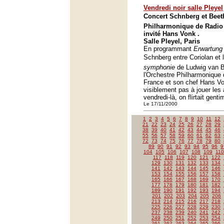
Vendredi noir salle Pleyel
Concert Schnberg et Beet
Philharmonique de Radio 
invité Hans Vonk .
Salle Pleyel, Paris
En programmant
Erwartung
Schnberg entre Coriolan et 
symphonie
de Ludwig van 
l'Orchestre Philharmonique
France et son chef Hans Vo
visiblement pas à jouer les
vendredi-là, on flirtait gen
Le 17/11/2000
1
2
3
4
5
6
7
8
9
10
11
12
21
22
23
24
25
26
27
28
29
38
39
40
41
42
43
44
45
46
55
56
57
58
59
60
61
62
63
72
73
74
75
76
77
78
79
80
89
90
91
92
93
94
95
96
9
104
105
106
107
108
109
110
117
118
119
120
121
122
129
130
131
132
133
134
141
142
143
144
145
146
153
154
155
156
157
158
165
166
167
168
169
170
177
178
179
180
181
182
189
190
191
192
193
194
201
202
203
204
205
206
213
214
215
216
217
218
225
226
227
228
229
230
237
238
239
240
241
242
249
250
251
252
253
254
261
262
263
264
265
266