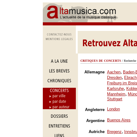
CRITIQUES DE CONCERTS
/ Recherche 
,
Allemagne
Aachen
Baden-
,
Dresden
Ebrach
Freiburg im Brei
,
Karlsruhe
Koble
,
Mannheim
Mün
Stuttgart
London
Angleterre
Buenos Aires
Argentine
,
Autriche
Bregenz
Innsbr