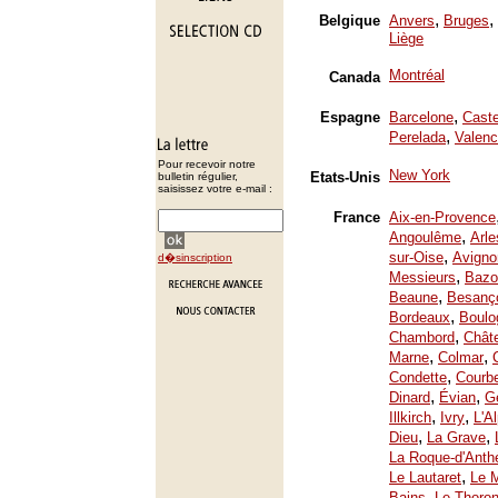
,
,
Belgique
Anvers
Bruges
Liège
Montréal
Canada
,
Espagne
Barcelone
Caste
,
Perelada
Valenc
Pour recevoir notre
New York
Etats-Unis
bulletin régulier,
saisissez votre e-mail :
France
Aix-en-Provence
,
Angoulême
Arle
,
sur-Oise
Avigno
d�sinscription
,
Messieurs
Bazo
,
Beaune
Besanç
,
Bordeaux
Boulo
,
Chambord
Chât
,
,
Marne
Colmar
,
Condette
Courb
,
,
Dinard
Évian
Ge
,
,
Illkirch
Ivry
L'A
,
,
Dieu
La Grave
La Roque-d'Anth
,
Le Lautaret
Le 
,
Bains
Le Thoron