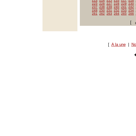
213
214
215
216
217
218
225
226
227
228
229
230
237
238
239
240
241
242
249
250
251
252
253
254
261
262
263
264
265
266
[
[
A la une
|
No