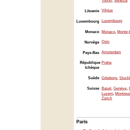
,
Torino
Venezia
Vilnius
Lituanie
Luxembourg
Luxembourg
,
Monaco
Monaco
Monte-
Oslo
Norvège
Amsterdam
Pays-Bas
République
Praha
tchèque
,
Suède
Göteborg
Stock
,
,
Suisse
Basel
Genève
,
Luzern
Montreu
Zürich
Paris