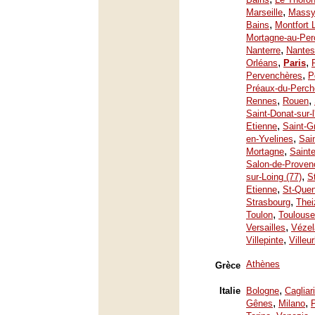
,
Marseille
Mass
,
Bains
Montfort 
Mortagne-au-Per
,
Nanterre
Nantes
,
,
Orléans
Paris
,
Pervenchères
P
Préaux-du-Perch
,
,
Rennes
Rouen
Saint-Donat-sur-
,
Etienne
Saint-G
,
en-Yvelines
Sai
,
Mortagne
Saint
Salon-de-Proven
,
sur-Loing (77)
S
,
Etienne
St-Quen
,
Strasbourg
Thei
,
Toulon
Toulouse
,
Versailles
Vézel
,
Villepinte
Villeu
Athènes
Grèce
,
Italie
Bologne
Cagliari
,
,
Gênes
Milano