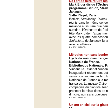
De l'art de faire reluire le
Mark Elder dirige l'Orche
programme Berlioz, Strav
Janacek.
Salle Pleyel, Paris
Berlioz, Stravinsky, Dvorak
réunis dans le même concer
mélange aussi rare que péri
surprise, l'Orchestre de Par
tête Mark Elder n'a pas mon
avec les quatre compositeu
Sinfonietta
de Janacek lui a
avec apothéose.
Le 15/11/2000
Mélodies non sans bonhe
Cycle de mélodies françai
Nationale de France.
Bibliothèque Nationale, P
Vincent Le Texier et Vince
inauguraient récemment cet
saison consacrée par la Bib
Nationale de France à la mé
française. La mezzo Claire
compagnie du pianiste Jean
prennent le relais dans ce r
difficile, non sans quelques
Le 14/11/2000
Un arc-en-ciel sur la glace