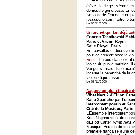
élève - la dirige. Même sen
démesure généreuse. En co
National de France et du pi
ressuscité son maître le te
Le 09/11/2000
Un archet qui fait déjà aut
Concert Tchaïkovski Mahle
Paris et Vadim Repin
Salle Pleyel, Paris
Retrouvailles et découverte 
pour ce concert avec le vio
Repin
. En peu d'années, il 
idoles du public parisien. Il
Vengerov, mais d'une manière
incarne la pérennité de la gr
violonistique russe.
Le 08/11/2000
Nagano en plein théâtre d
What Next ? d'Elliott Cart
Kaija Saariaho par l'ense
Intercontemporain et Ken
Cité de la Musique, Paris
L'Ensemble Intercontemporai
Kent Nagano vient de donne
d'Elliott Carter,
What Next ?
Musique. Version de concer
première française d'une oe