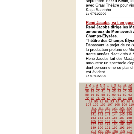
septembre 1999 à Berlin, ic
avec Graal Théâtre pour vi
Kaija Saariaho.
Le 07/11/2000
René Jacobs, va-t-en-gue
René Jacobs dirige les Ma
amoureux de Monteverdi 
Champs-Élysées.
Théâtre des Champs-Élysé
Dépassant le projet de ce
H
la production profane de Mo
trente années d'activités à
René Jacobs fait des
Madri
amoureux
un spectacle d'op
dont personne ne se plaindra
est évident.
Le 07/11/2000
1
2
3
4
5
6
7
8
9
10
11
12
21
22
23
24
25
26
27
28
29
38
39
40
41
42
43
44
45
46
55
56
57
58
59
60
61
62
63
72
73
74
75
76
77
78
79
80
89
90
91
92
93
94
95
96
9
104
105
106
107
108
109
110
117
118
119
120
121
122
129
130
131
132
133
134
141
142
143
144
145
146
153
154
155
156
157
158
165
166
167
168
169
170
177
178
179
180
181
182
189
190
191
192
193
194
201
202
203
204
205
206