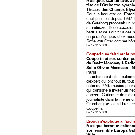
Musiques scandinaves ave
tête de l'Orchestre symp
Théâtre des Champs-Élysé
Sous la baguette de l'Esto
chef principal depuis 1982,
de Göteborg proposait un 
scandinave. Belle occasion 
battus et de s'ouvrir à des
un peu négligées chez nous
Sofie von Otter comme hôt
Le 12/11/2000
Couperin se fait tirer le po
Couperin et ses contempo
de Davitt Moroney à Radi
Salle Olivier Messiaen - 
Paris
La critique est-elle seulemen
d'expert qui ont tout lu, tout
entendu ? Altamusica poursu
qui consiste à inviter un n
concert. Guitariste de rock 
journaliste dans la même dis
Grumberg se faisait brosser 
Couperin.
Le 12/11/2000
Biondi s'explique à l'arch
Musique baroque italienne
son ensemble Europa Gala
Ville.