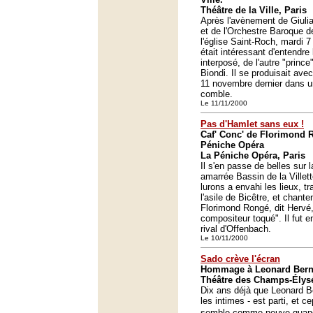
Théâtre de la Ville, Paris
Après l'avènement de Giuli
et de l'Orchestre Baroque d
l'église Saint-Roch, mardi 7
était intéressant d'entendre 
interposé, de l'autre "prince
Biondi. Il se produisait ave
11 novembre dernier dans un
comble.
Le 11/11/2000
Pas d'Hamlet sans eux !
Caf' Conc' de Florimond R
Péniche Opéra
La Péniche Opéra, Paris
Il s'en passe de belles sur
amarrée Bassin de la Villet
lurons a envahi les lieux, 
l'asile de Bicêtre, et chant
Florimond Rongé, dit Hervé
compositeur toqué". Il fut 
rival d'Offenbach.
Le 10/11/2000
Sado crève l'écran
Hommage à Leonard Bern
Théâtre des Champs-Élysé
Dix ans déjà que Leonard B
les intimes - est parti, et 
semble comme neuve qua