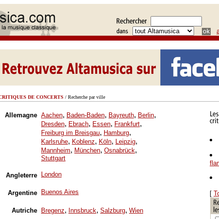
CRITIQUES DE CONCERTS
/ Recherche par ville
,
,
,
,
Allemagne
Aachen
Baden-Baden
Bayreuth
Berlin
,
,
,
,
Dresden
Ebrach
Essen
Frankfurt
,
,
Freiburg im Breisgau
Hamburg
,
,
,
,
Karlsruhe
Koblenz
Köln
Leipzig
,
,
,
Mannheim
München
Osnabrück
Stuttgart
fl
London
Angleterre
Buenos Aires
Argentine
[
T
,
,
,
Autriche
Bregenz
Innsbruck
Salzburg
Wien