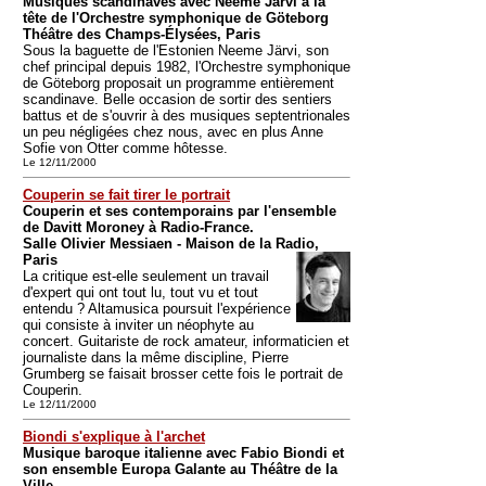
Musiques scandinaves avec Neeme Järvi à la
tête de l'Orchestre symphonique de Göteborg
Théâtre des Champs-Élysées, Paris
Sous la baguette de l'Estonien Neeme Järvi, son
chef principal depuis 1982, l'Orchestre symphonique
de Göteborg proposait un programme entièrement
scandinave. Belle occasion de sortir des sentiers
battus et de s'ouvrir à des musiques septentrionales
un peu négligées chez nous, avec en plus Anne
Sofie von Otter comme hôtesse.
Le 12/11/2000
Couperin se fait tirer le portrait
Couperin et ses contemporains par l'ensemble
de Davitt Moroney à Radio-France.
Salle Olivier Messiaen - Maison de la Radio,
Paris
La critique est-elle seulement un travail
d'expert qui ont tout lu, tout vu et tout
entendu ? Altamusica poursuit l'expérience
qui consiste à inviter un néophyte au
concert. Guitariste de rock amateur, informaticien et
journaliste dans la même discipline, Pierre
Grumberg se faisait brosser cette fois le portrait de
Couperin.
Le 12/11/2000
Biondi s'explique à l'archet
Musique baroque italienne avec Fabio Biondi et
son ensemble Europa Galante au Théâtre de la
Ville.