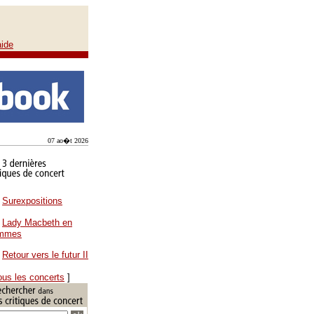
aide
07 ao�t 2026
Surexpositions
Lady Macbeth en
ammes
Retour vers le futur II
ous les concerts
]