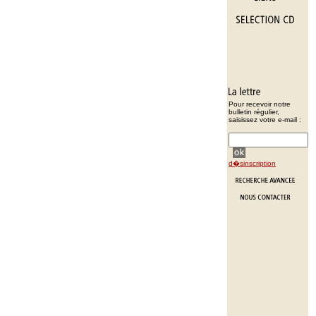
Pour recevoir notre
bulletin régulier,
saisissez votre e-mail :
d�sinscription