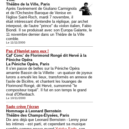
Théâtre de la Ville, Paris
Après l'avènement de Giuliano Carmignola
et de l'Orchestre Baroque de Venise en
l'église Saint-Roch, mardi 7 novembre, il
était intéressant d'entendre la réplique, par archet
interposé, de l'autre "prince" du violon italien, Fabio
Biondi. Il se produisait avec son Europa Galante, le
11 novembre dernier dans un Théâre de la Ville
comble.
Le 11/11/2000
Pas d'Hamlet sans eux !
Caf' Conc' de Florimond Rongé dit Hervé à la
Péniche Opéra
La Péniche Opéra, Paris
Il s'en passe de belles sur la Péniche Opéra
amarrée Bassin de la Villette : un quatuor de joyeux
lurons a envahi les lieux, transformés en annexe de
l'asile de Bicêtre, et chantent les louanges de
Florimond Rongé, dit Hervé, surnommé "le
compositeur toqué". Il fut en son temps le grand
rival d'Offenbach.
Le 10/11/2000
Sado crève l'écran
Hommage à Leonard Bernstein
Théâtre des Champs-Élysées, Paris
Dix ans déjà que Leonard Bernstein - Lenny pour
les intimes - est parti, et cependant sa musique
semble comme neuve quand
Yutaka Sado
 son