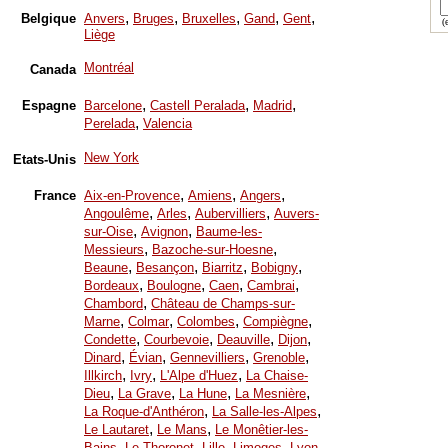
,
,
,
,
,
Belgique
Anvers
Bruges
Bruxelles
Gand
Gent
(e
Liège
Montréal
Canada
,
,
,
Espagne
Barcelone
Castell Peralada
Madrid
,
Perelada
Valencia
New York
Etats-Unis
,
,
,
France
Aix-en-Provence
Amiens
Angers
,
,
,
Angoulême
Arles
Aubervilliers
Auvers-
,
,
sur-Oise
Avignon
Baume-les-
,
,
Messieurs
Bazoche-sur-Hoesne
,
,
,
,
Beaune
Besançon
Biarritz
Bobigny
,
,
,
,
Bordeaux
Boulogne
Caen
Cambrai
,
Chambord
Château de Champs-sur-
,
,
,
,
Marne
Colmar
Colombes
Compiègne
,
,
,
,
Condette
Courbevoie
Deauville
Dijon
,
,
,
,
Dinard
Évian
Gennevilliers
Grenoble
,
,
,
Illkirch
Ivry
L'Alpe d'Huez
La Chaise-
,
,
,
,
Dieu
La Grave
La Hune
La Mesnière
,
,
La Roque-d'Anthéron
La Salle-les-Alpes
,
,
Le Lautaret
Le Mans
Le Monêtier-les-
,
,
,
,
,
Bains
Le Thoronet
Lille
Limoges
Lyon