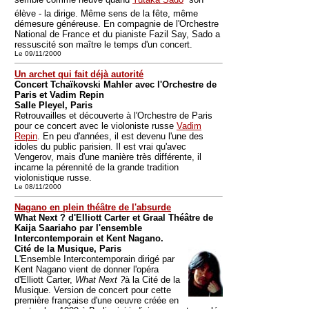
élève - la dirige. Même sens de la fête, même
démesure généreuse. En compagnie de l'Orchestre
National de France et du pianiste Fazil Say, Sado a
ressuscité son maître le temps d'un concert.
Le 09/11/2000
Un archet qui fait déjà autorité
Concert Tchaïkovski Mahler avec l'Orchestre de
Paris et Vadim Repin
Salle Pleyel, Paris
Retrouvailles et découverte à l'Orchestre de Paris
pour ce concert avec le violoniste russe
Vadim
Repin
. En peu d'années, il est devenu l'une des
idoles du public parisien. Il est vrai qu'avec
Vengerov, mais d'une manière très différente, il
incarne la pérennité de la grande tradition
violonistique russe.
Le 08/11/2000
Nagano en plein théâtre de l'absurde
What Next ? d'Elliott Carter et Graal Théâtre de
Kaija Saariaho par l'ensemble
Intercontemporain et Kent Nagano.
Cité de la Musique, Paris
L'Ensemble Intercontemporain dirigé par
Kent Nagano vient de donner l'opéra
d'Elliott Carter,
What Next ?
à la Cité de la
Musique. Version de concert pour cette
première française d'une oeuvre créée en