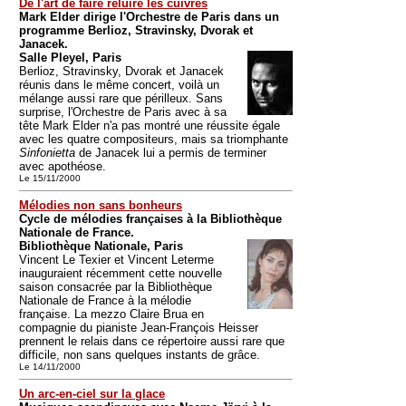
De l'art de faire reluire les cuivres
Mark Elder dirige l'Orchestre de Paris dans un
programme Berlioz, Stravinsky, Dvorak et
Janacek.
Salle Pleyel, Paris
Berlioz, Stravinsky, Dvorak et Janacek
réunis dans le même concert, voilà un
mélange aussi rare que périlleux. Sans
surprise, l'Orchestre de Paris avec à sa
tête Mark Elder n'a pas montré une réussite égale
avec les quatre compositeurs, mais sa triomphante
Sinfonietta
de Janacek lui a permis de terminer
avec apothéose.
Le 15/11/2000
Mélodies non sans bonheurs
Cycle de mélodies françaises à la Bibliothèque
Nationale de France.
Bibliothèque Nationale, Paris
Vincent Le Texier et Vincent Leterme
inauguraient récemment cette nouvelle
saison consacrée par la Bibliothèque
Nationale de France à la mélodie
française. La mezzo Claire Brua en
compagnie du pianiste Jean-François Heisser
prennent le relais dans ce répertoire aussi rare que
difficile, non sans quelques instants de grâce.
Le 14/11/2000
Un arc-en-ciel sur la glace