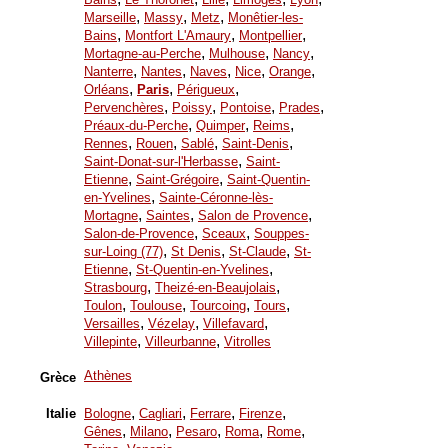
,
,
,
Marseille
Massy
Metz
Monêtier-les-
,
,
,
Bains
Montfort L'Amaury
Montpellier
,
,
,
Mortagne-au-Perche
Mulhouse
Nancy
,
,
,
,
,
Nanterre
Nantes
Naves
Nice
Orange
,
,
,
Orléans
Paris
Périgueux
,
,
,
,
Pervenchères
Poissy
Pontoise
Prades
,
,
,
Préaux-du-Perche
Quimper
Reims
,
,
,
,
Rennes
Rouen
Sablé
Saint-Denis
,
Saint-Donat-sur-l'Herbasse
Saint-
,
,
Etienne
Saint-Grégoire
Saint-Quentin-
,
en-Yvelines
Sainte-Céronne-lès-
,
,
,
Mortagne
Saintes
Salon de Provence
,
,
Salon-de-Provence
Sceaux
Souppes-
,
,
,
sur-Loing (77)
St Denis
St-Claude
St-
,
,
Etienne
St-Quentin-en-Yvelines
,
,
Strasbourg
Theizé-en-Beaujolais
,
,
,
,
Toulon
Toulouse
Tourcoing
Tours
,
,
,
Versailles
Vézelay
Villefavard
,
,
Villepinte
Villeurbanne
Vitrolles
Athènes
Grèce
,
,
,
,
Italie
Bologne
Cagliari
Ferrare
Firenze
,
,
,
,
,
Gênes
Milano
Pesaro
Roma
Rome