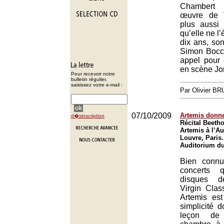
Chambert 
œuvre de V
plus aussi
qu’elle ne l’
dix ans, son
Simon Bocca
appel pour 
en scène Jor
Pour recevoir notre
bulletin régulier,
saisissez votre e-mail :
Par Olivier B
07/10/2009
Artemis donne
d�sinscription
Récital Beeth
Artemis à l’A
Louvre, Paris.
Auditorium du
Bien connu
concerts 
disques d
Virgin Clas
Artemis es
simplicité 
leçon de