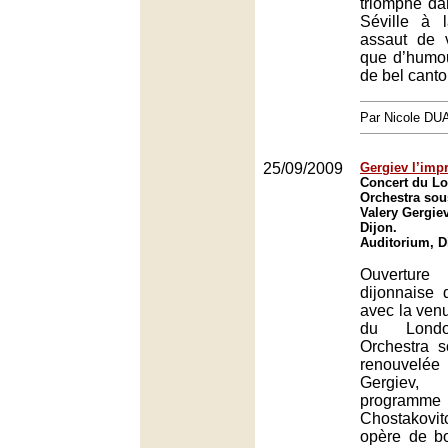
triomphe da
Séville à l
assaut de v
que d’humou
de bel canto
Par Nicole DU
25/09/2009
Gergiev l’impr
Concert du 
Orchestra sous
Valery Gergie
Dijon.
Auditorium, D
Ouvertur
dijonnaise 
avec la venu
du Lond
Orchestra s
renouvel
Gergie
program
Chostakovitc
opère de b