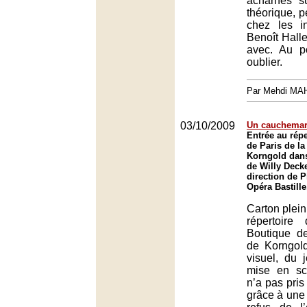
acharnés su
théorique, p
chez les in
Benoît Haller
avec. Au po
oublier.
Par Mehdi MA
03/10/2009
Un cauchemar
Entrée au répe
de Paris de la
Korngold dans
de Willy Decke
direction de 
Opéra Bastille
Carton plein
répertoir
Boutique de
de Korngol
visuel, du j
mise en s
n’a pas pris
grâce à une 