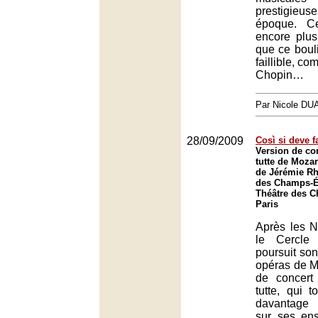
prestigie
époque. C
encore plus 
que ce boul
faillible, c
Chopin…
Par Nicole DU
28/09/2009
Così si deve f
Version de co
tutte de Mozar
de Jérémie Rh
des Champs-Él
Théâtre des 
Paris
Après les N
le Cercle
poursuit son
opéras de M
de concert
tutte, qui t
davantage
sur ses en