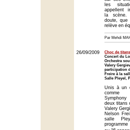
les situa
appellent i
la scène.
doute, que
relève en équ
Par Mehdi MA
26/09/2009
Choc de titan
Concert du 
Orchestra sous
Valery Gergiev
participation 
Freire à la sal
Salle Pleyel, 
Unis à un o
comme 
Symphony 
deux titans 
Valery Gergi
Nelson Frei
salle Ple
programme 
e