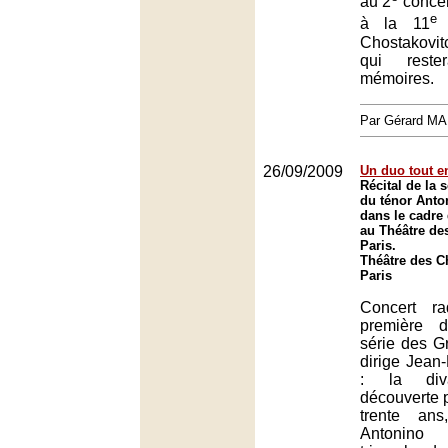
au 2
concer
e
à la 11
s
Chostakovi
qui rest
mémoires.
Par Gérard M
26/09/2009
Un duo tout e
Récital de la
du ténor Anto
dans le cadre
au Théâtre de
Paris.
Théâtre des 
Paris
Concert r
première 
série des G
dirige Jean
: la di
découverte p
trente an
Antonino 