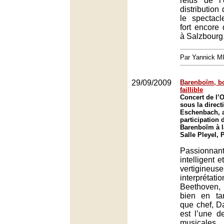
refus de l
distribution
le spectacl
fort encore 
à Salzbourg
Par Yannick 
29/09/2009
Barenboïm, bo
faillible
Concert de l’O
sous la direct
Eschenbach, a
participation 
Barenboïm à la
Salle Pleyel, 
Passionnan
intelligent e
vertigineuse
interprétat
Beethoven
bien en ta
que chef, D
est l’une d
musical