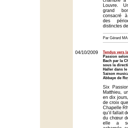
chambre à 
Louvre. 
grand bon
consacré à
des pério
distinctes d
Par Gérard M
04/10/2009
Tendus vers l
Passion selon
Bach par la C
sous la direct
Haller dans le
Saison music
Abbaye de Ro
Six Passio
Matthieu, u
en dix jours
de croix que
Chapelle Rh
qu’il fallait
du chœur de 
elle a se