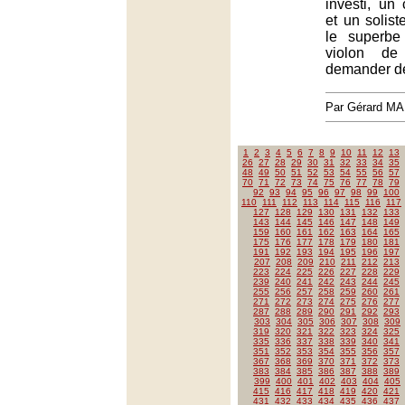
investi, un 
et un solist
le superbe
violon de
demander de
Par Gérard M
1
2
3
4
5
6
7
8
9
10
11
12
13
26
27
28
29
30
31
32
33
34
35
48
49
50
51
52
53
54
55
56
57
70
71
72
73
74
75
76
77
78
79
92
93
94
95
96
97
98
99
100
110
111
112
113
114
115
116
117
127
128
129
130
131
132
133
143
144
145
146
147
148
149
159
160
161
162
163
164
165
175
176
177
178
179
180
181
191
192
193
194
195
196
197
207
208
209
210
211
212
213
223
224
225
226
227
228
229
239
240
241
242
243
244
245
255
256
257
258
259
260
261
271
272
273
274
275
276
277
287
288
289
290
291
292
293
303
304
305
306
307
308
309
319
320
321
322
323
324
325
335
336
337
338
339
340
341
351
352
353
354
355
356
357
367
368
369
370
371
372
373
383
384
385
386
387
388
389
399
400
401
402
403
404
405
415
416
417
418
419
420
421
431
432
433
434
435
436
437