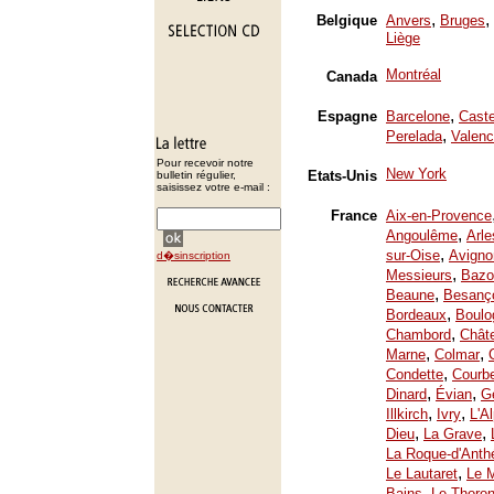
,
,
Belgique
Anvers
Bruges
Liège
Montréal
Canada
,
Espagne
Barcelone
Caste
,
Perelada
Valenc
Pour recevoir notre
New York
Etats-Unis
bulletin régulier,
saisissez votre e-mail :
France
Aix-en-Provence
,
Angoulême
Arle
,
sur-Oise
Avigno
d�sinscription
,
Messieurs
Bazo
,
Beaune
Besanç
,
Bordeaux
Boulo
,
Chambord
Chât
,
,
Marne
Colmar
,
Condette
Courb
,
,
Dinard
Évian
Ge
,
,
Illkirch
Ivry
L'A
,
,
Dieu
La Grave
La Roque-d'Anth
,
Le Lautaret
Le 
,
Bains
Le Thoron