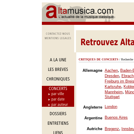
CRITIQUES DE CONCERTS
/ Recherche 
,
Allemagne
Aachen
Baden-
,
Dresden
Ebrach
Freiburg im Brei
,
Karlsruhe
Koble
,
Mannheim
Mün
Stuttgart
London
Angleterre
Buenos Aires
Argentine
,
Autriche
Bregenz
Innsbr