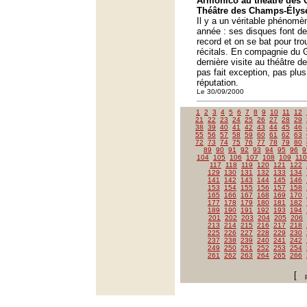
Armonico au théâtre des
Théâtre des Champs-Élysé
Il y a un véritable phénomèn
année : ses disques font d
record et on se bat pour tr
récitals. En compagnie du 
dernière visite au théâtre 
pas fait exception, pas plus
réputation.
Le 30/09/2000
1
2
3
4
5
6
7
8
9
10
11
12
21
22
23
24
25
26
27
28
29
38
39
40
41
42
43
44
45
46
55
56
57
58
59
60
61
62
63
72
73
74
75
76
77
78
79
80
89
90
91
92
93
94
95
96
9
104
105
106
107
108
109
110
117
118
119
120
121
122
129
130
131
132
133
134
141
142
143
144
145
146
153
154
155
156
157
158
165
166
167
168
169
170
177
178
179
180
181
182
189
190
191
192
193
194
201
202
203
204
205
206
213
214
215
216
217
218
225
226
227
228
229
230
237
238
239
240
241
242
249
250
251
252
253
254
261
262
263
264
265
266
[