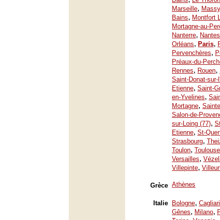
,
Marseille
Mass
,
Bains
Montfort 
Mortagne-au-Per
,
Nanterre
Nantes
,
,
Orléans
Paris
,
Pervenchères
P
Préaux-du-Perch
,
,
Rennes
Rouen
Saint-Donat-sur-
,
Etienne
Saint-G
,
en-Yvelines
Sai
,
Mortagne
Saint
Salon-de-Proven
,
sur-Loing (77)
S
,
Etienne
St-Quen
,
Strasbourg
Thei
,
Toulon
Toulouse
,
Versailles
Vézel
,
Villepinte
Villeu
Athènes
Grèce
,
Italie
Bologne
Cagliari
,
,
Gênes
Milano