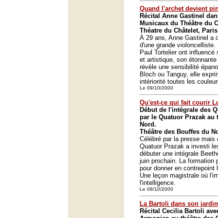
Quand l'archet devient pi
Récital Anne Gastinel dan
Musicaux du Théâtre du C
Théatre du Châtelet, Paris
À 29 ans, Anne Gastinel a dé
d'une grande violoncelliste.
Paul Tortelier ont influencé
et artistique, son étonnant
révèle une sensibilité épano
Bloch ou Tanguy, elle expri
intériorité toutes les coule
Le 09/10/2000
Qu'est-ce qui fait courir 
Début de l'intégrale des 
par le Quatuor Prazak au 
Nord.
Théâtre des Bouffes du No
Célébré par la presse mais 
Quatuor Prazak a investi le
débuter une intégrale Beeth
juin prochain. La formation 
pour donner en contrepoint 
Une leçon magistrale où l'im
l'intelligence.
Le 08/10/2000
La Bartoli dans son jardin
Récital Cecilia Bartoli ave