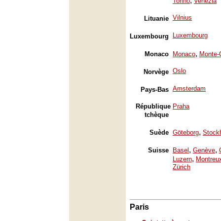
,
Torino
Venezia
Vilnius
Lituanie
Luxembourg
Luxembourg
,
Monaco
Monaco
Monte-
Oslo
Norvège
Amsterdam
Pays-Bas
République
Praha
tchèque
,
Suède
Göteborg
Stock
,
,
Suisse
Basel
Genève
,
Luzern
Montreu
Zürich
Paris