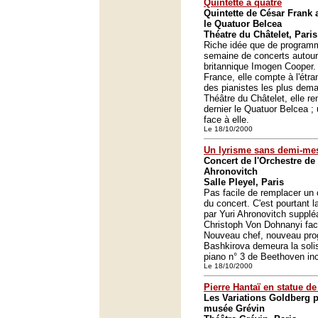
Quintette à quatre
Quintette de César Frank
le Quatuor Belcea
Théatre du Châtelet, Paris
Riche idée que de program
semaine de concerts autour 
britannique Imogen Cooper.
France, elle compte à l'étr
des pianistes les plus dema
Théâtre du Châtelet, elle re
dernier le Quatuor Belcea ;
face à elle.
Le 18/10/2000
Un lyrisme sans demi-me
Concert de l'Orchestre de 
Ahronovitch
Salle Pleyel, Paris
Pas facile de remplacer un c
du concert. C'est pourtant 
par Yuri Ahronovitch supplé
Christoph Von Dohnanyi face
Nouveau chef, nouveau pr
Bashkirova demeura la soli
piano n° 3 de Beethoven in
Le 18/10/2000
Pierre Hantaï en statue de
Les Variations Goldberg p
musée Grévin