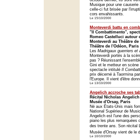
Musique pour une causerie
celle-ci fut brisée par l'irru
cors envahissants.
Le 15/10/2000
Monteverdi battu en comb
"Il Combattimento", spec
Romeo Castelluci autour 
Monteverdi au Théâtre de
Théâtre de l'Odéon, Paris
Les
Madrigaux guerriers et
Monteverdi portés à la scè
pas ? Réunissant l'ensembl
Gini et le metteur en scène
spectacle intitulé
Il Combat
prix décerné à Taormina par
l'Europe. Il vient d'être don
Le 13/10/2000
Angelich accroche ses ta
Récital Nicholas Angelic
Musée d'Orsay, Paris
Né aux États-Unis mais for
National Supérieur de Musi
Angelich est l'une des per
piano les plus remarquées d
des trente ans. Son récital 
Musée d'Orsay vient de le 
Le 10/10/2000