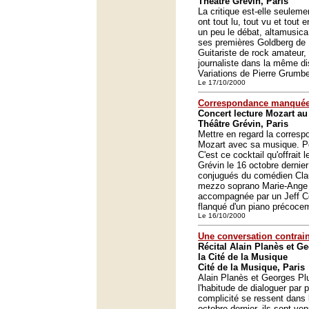
Théâtre Grévin, Paris
La critique est-elle seulemen
ont tout lu, tout vu et tout 
un peu le débat, altamusica
ses premières Goldberg de 
Guitariste de rock amateur, 
journaliste dans la même dis
Variations de Pierre Grumbe
Le 17/10/2000
Correspondance manquée
Concert lecture Mozart au
Théâtre Grévin, Paris
Mettre en regard la corres
Mozart avec sa musique. P
C'est ce cocktail qu'offrait 
Grévin le 16 octobre dernier
conjugués du comédien Clau
mezzo soprano Marie-Ange 
accompagnée par un Jeff 
flanqué d'un piano précocem
Le 16/10/2000
Une conversation contrain
Récital Alain Planès et 
la Cité de la Musique
Cité de la Musique, Paris
Alain Planès et Georges Pl
l'habitude de dialoguer par 
complicité se ressent dans
octobre dernier, ils sont ven