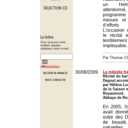
un Helm
attentio
programme
mesure et
d’efforts
L’occasion 
le récital 
terribleme
Pour recevoir notre
impitoyable.
bulletin régulier,
saisissez votre e-mail :
Par Thomas 
d�sinscription
30/08/2009
La mélodie fra
Récital du ba
Degout accom
par Hélène Lu
de la Saison 
Royaumont.
Abbaye de Ro
En 2005, S
avait donn
outre des D
de beauté,
naturell