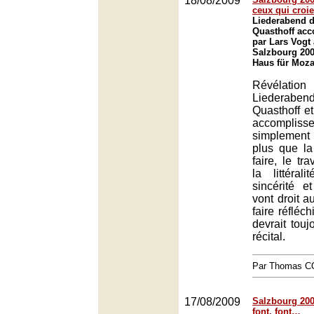
18/08/2009
ceux qui croie
Liederabend 
Quasthoff ac
par Lars Vogt 
Salzbourg 200
Haus für Moza
Révélat
Liederabe
Quasthoff et
accompli
simplement
plus que la 
faire, le tr
la littéral
sincérité e
vont droit a
faire réfléch
devrait toujo
récital.
Par Thomas 
17/08/2009
Salzbourg 2009
font, font…