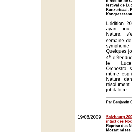
direction de 
festival de Lu
Konzertsaal, 
Kongresszent
L’édition 2
ayant pour
Nature, s’
semaine der
symphoni
Quelques jou
e
4
défendue
le Lucer
Orchestra s
même espri
Nature da
résolumen
jubilatoire.
Par Benjamin
19/08/2009
Salzbourg 2009
intact des No
Reprise des N
Mozart mises 