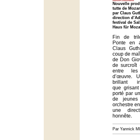
Nouvelle prod
tutte de Moza
par Claus Guth
direction d’A
festival de Sa
Haus für Moza
Fin de tri
Ponte en 
Claus Guth,
coup de maî
de Don Giov
de surcroît
entre les
d’œuvre. U
brillant in
que grisant
porté par u
de jeunes
orchestre en
une direc
honnête.
Par Yannick 