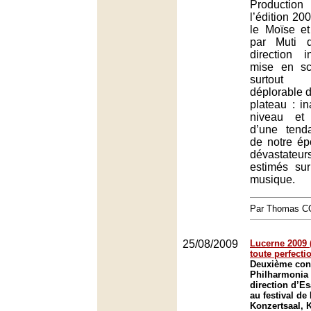
Producti
l’édition 20
le Moïse e
par Muti 
direction i
mise en sc
surtout 
déplorable 
plateau : i
niveau et
d’une tend
de notre ép
dévastate
estimés sur
musique.
Par Thomas 
25/08/2009
Lucerne 2009 (
toute perfecti
Deuxième con
Philharmonia 
direction d’E
au festival de
Konzertsaal, 