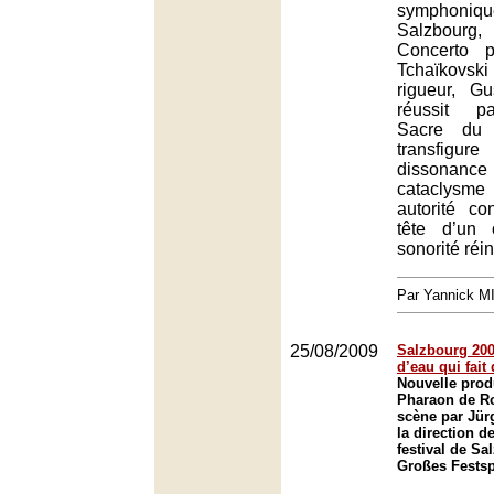
symphoniqu
Salzbourg
Concerto 
Tchaïkovs
rigueur, G
réussit p
Sacre du 
transfigur
dissonanc
cataclys
autorité co
tête d’un 
sonorité réi
Par Yannick 
25/08/2009
Salzbourg 2009
d’eau qui fait
Nouvelle prod
Pharaon de Ro
scène par Jür
la direction d
festival de Sa
Großes Festsp