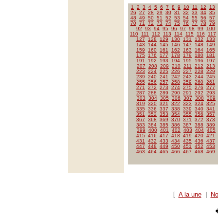
1
2
3
4
5
6
7
8
9
10
11
12
13
26
27
28
29
30
31
32
33
34
35
48
49
50
51
52
53
54
55
56
57
70
71
72
73
74
75
76
77
78
79
92
93
94
95
96
97
98
99
100
110
111
112
113
114
115
116
117
127
128
129
130
131
132
133
143
144
145
146
147
148
149
159
160
161
162
163
164
165
175
176
177
178
179
180
181
191
192
193
194
195
196
197
207
208
209
210
211
212
213
223
224
225
226
227
228
229
239
240
241
242
243
244
245
255
256
257
258
259
260
261
271
272
273
274
275
276
277
287
288
289
290
291
292
293
303
304
305
306
307
308
309
319
320
321
322
323
324
325
335
336
337
338
339
340
341
351
352
353
354
355
356
357
367
368
369
370
371
372
373
383
384
385
386
387
388
389
399
400
401
402
403
404
405
415
416
417
418
419
420
421
431
432
433
434
435
436
437
447
448
449
450
451
452
453
463
464
465
466
467
468
469
[
A la une
|
No