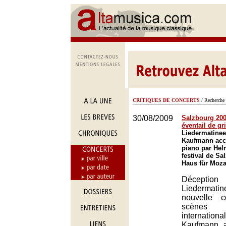
CRITIQUES DE CONCERTS
/ Recherche 
30/08/2009
Salzbourg 2009
éventail de gr
Liedermatinee
Kaufmann ac
piano par Hel
festival de Sa
Haus für Moza
Déceptio
Liederma
nouvelle 
scènes
internati
Kaufmann, 