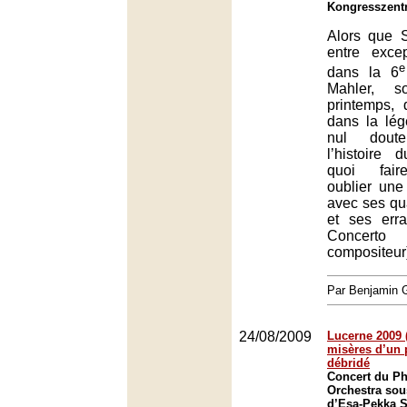
Kongresszent
Alors que S
entre exce
e
dans la 6
Mahler, 
printemps, 
dans la lég
nul dout
l’histoire 
quoi faire
oublier une
avec ses qu
et ses err
Concert
compositeur
Par Benjamin
24/08/2009
Lucerne 2009 (
misères d’un 
débridé
Concert du P
Orchestra sous
d’Esa-Pekka S