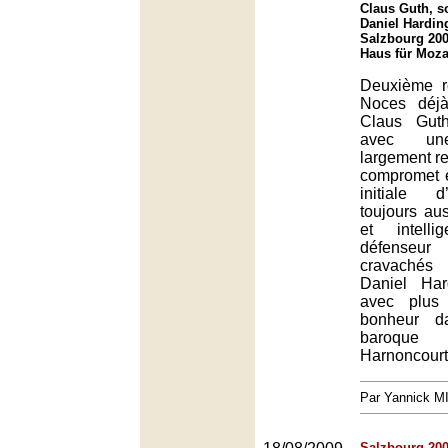
Claus Guth, so
Daniel Harding
Salzbourg 200
Haus für Moza
Deuxième r
Noces déj
Claus Gut
avec une 
largement r
compromet e
initiale 
toujours aus
et intelli
défense
cravachés
Daniel Ha
avec plus
bonheur d
baroque 
Harnoncourt
Par Yannick 
Salzbourg 200