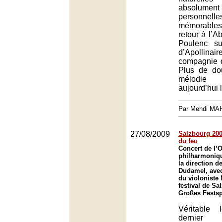
absolument 
personnel
mémorabl
retour à l’Ab
Poulenc s
d’Apollinai
compagnie 
Plus de dou
mélodie
aujourd’hui l
Par Mehdi MA
27/08/2009
Salzbourg 2009
du feu
Concert de l’
philharmoniq
la direction d
Dudamel, avec 
du violoniste 
festival de Sa
Großes Festsp
Véritable
dernier