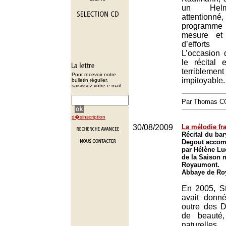
un Helm
attentio
programme
mesure et
d’efforts
L’occasion 
le récital 
terribleme
Pour recevoir notre
impitoyable.
bulletin régulier,
saisissez votre e-mail :
Par Thomas 
d�sinscription
30/08/2009
La mélodie fra
Récital du ba
Degout accom
par Hélène Lu
de la Saison 
Royaumont.
Abbaye de Ro
En 2005, S
avait donn
outre des D
de beauté,
naturell