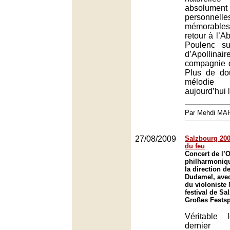
absolument 
personnel
mémorabl
retour à l’Ab
Poulenc s
d’Apollinai
compagnie 
Plus de dou
mélodie
aujourd’hui l
Par Mehdi MA
27/08/2009
Salzbourg 2009
du feu
Concert de l’
philharmoniq
la direction d
Dudamel, avec 
du violoniste 
festival de Sa
Großes Festsp
Véritable
dernier