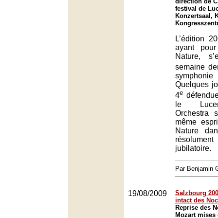
direction de 
festival de Lu
Konzertsaal, 
Kongresszent
L’édition 2
ayant pour
Nature, s’
semaine der
symphoni
Quelques jou
e
4
défendue
le Lucer
Orchestra s
même espri
Nature da
résolumen
jubilatoire.
Par Benjamin
19/08/2009
Salzbourg 2009
intact des No
Reprise des N
Mozart mises 