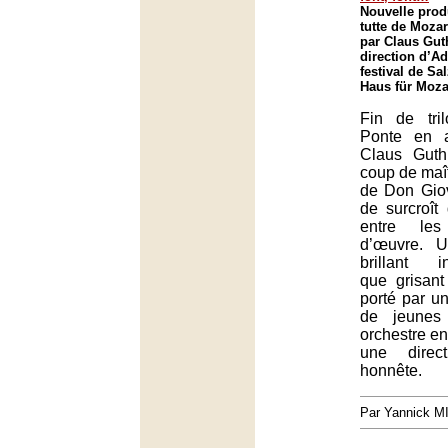
Nouvelle prod
tutte de Moza
par Claus Guth
direction d’A
festival de Sa
Haus für Moza
Fin de tri
Ponte en 
Claus Guth,
coup de maî
de Don Giov
de surcroît
entre les
d’œuvre. U
brillant in
que grisant
porté par u
de jeunes
orchestre en
une direc
honnête.
Par Yannick 