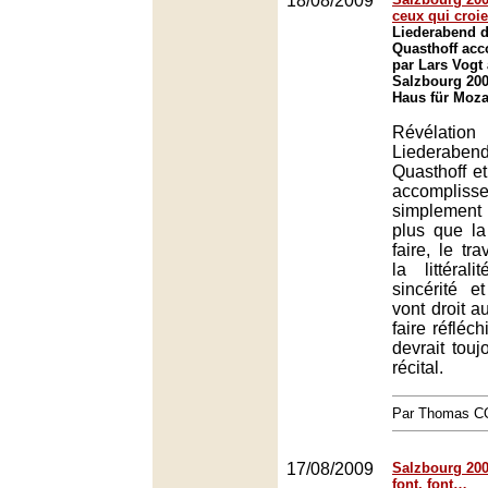
18/08/2009
ceux qui croie
Liederabend 
Quasthoff ac
par Lars Vogt 
Salzbourg 200
Haus für Moza
Révélat
Liederabe
Quasthoff et
accompli
simplement
plus que la 
faire, le tr
la littéral
sincérité e
vont droit a
faire réfléch
devrait toujo
récital.
Par Thomas 
17/08/2009
Salzbourg 2009
font, font…