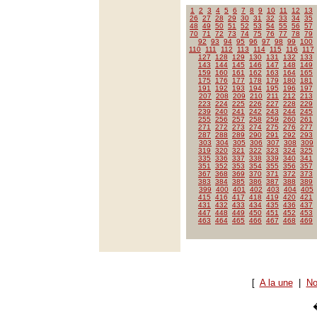
1
2
3
4
5
6
7
8
9
10
11
12
13
26
27
28
29
30
31
32
33
34
35
48
49
50
51
52
53
54
55
56
57
70
71
72
73
74
75
76
77
78
79
92
93
94
95
96
97
98
99
100
110
111
112
113
114
115
116
117
127
128
129
130
131
132
133
143
144
145
146
147
148
149
159
160
161
162
163
164
165
175
176
177
178
179
180
181
191
192
193
194
195
196
197
207
208
209
210
211
212
213
223
224
225
226
227
228
229
239
240
241
242
243
244
245
255
256
257
258
259
260
261
271
272
273
274
275
276
277
287
288
289
290
291
292
293
303
304
305
306
307
308
309
319
320
321
322
323
324
325
335
336
337
338
339
340
341
351
352
353
354
355
356
357
367
368
369
370
371
372
373
383
384
385
386
387
388
389
399
400
401
402
403
404
405
415
416
417
418
419
420
421
431
432
433
434
435
436
437
447
448
449
450
451
452
453
463
464
465
466
467
468
469
[
A la une
|
No