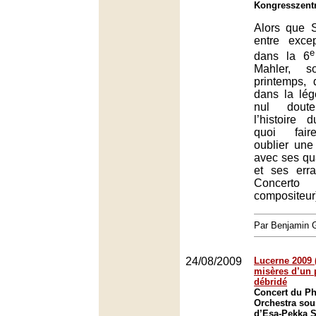
Kongresszent
Alors que S
entre exce
e
dans la 6
Mahler, 
printemps, 
dans la lég
nul dout
l’histoire 
quoi faire
oublier une
avec ses qu
et ses err
Concert
compositeur
Par Benjamin
24/08/2009
Lucerne 2009 (
misères d’un 
débridé
Concert du P
Orchestra sous
d’Esa-Pekka S