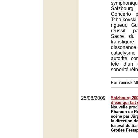
symphoniqu
Salzbourg
Concerto 
Tchaïkovs
rigueur, G
réussit p
Sacre du 
transfigur
dissonanc
cataclys
autorité co
tête d’un 
sonorité réi
Par Yannick 
25/08/2009
Salzbourg 2009
d’eau qui fait
Nouvelle prod
Pharaon de Ro
scène par Jür
la direction d
festival de Sa
Großes Festsp