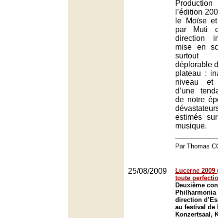
Producti
l’édition 20
le Moïse e
par Muti 
direction i
mise en sc
surtout 
déplorable 
plateau : i
niveau et
d’une tend
de notre ép
dévastate
estimés sur
musique.
Par Thomas 
25/08/2009
Lucerne 2009 (
toute perfecti
Deuxième con
Philharmonia 
direction d’E
au festival de
Konzertsaal, 