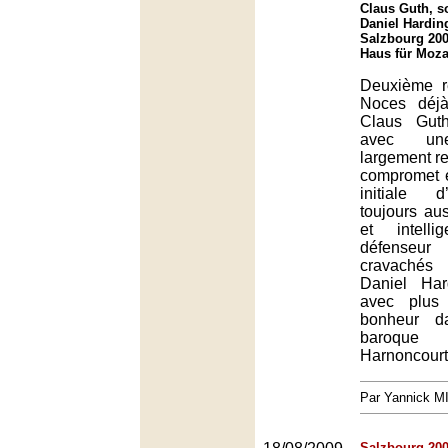
Claus Guth, so
Daniel Harding
Salzbourg 200
Haus für Moza
Deuxième r
Noces déj
Claus Gut
avec une 
largement r
compromet e
initiale 
toujours aus
et intelli
défense
cravachés
Daniel Ha
avec plus
bonheur d
baroque 
Harnoncourt
Par Yannick 
Salzbourg 200