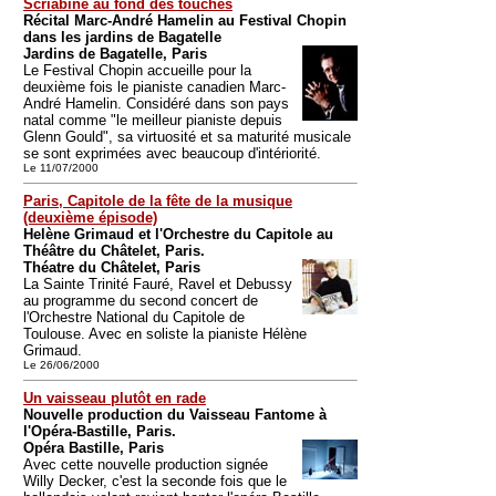
Scriabine au fond des touches
Récital Marc-André Hamelin au Festival Chopin
dans les jardins de Bagatelle
Jardins de Bagatelle, Paris
Le Festival Chopin accueille pour la
deuxième fois le pianiste canadien Marc-
André Hamelin. Considéré dans son pays
natal comme "le meilleur pianiste depuis
Glenn Gould", sa virtuosité et sa maturité musicale
se sont exprimées avec beaucoup d'intériorité.
Le 11/07/2000
Paris, Capitole de la fête de la musique
(deuxième épisode)
Helène Grimaud et l'Orchestre du Capitole au
Théâtre du Châtelet, Paris.
Théatre du Châtelet, Paris
La Sainte Trinité Fauré, Ravel et Debussy
au programme du second concert de
l'Orchestre National du Capitole de
Toulouse. Avec en soliste la pianiste Hélène
Grimaud.
Le 26/06/2000
Un vaisseau plutôt en rade
Nouvelle production du Vaisseau Fantome à
l'Opéra-Bastille, Paris.
Opéra Bastille, Paris
Avec cette nouvelle production signée
Willy Decker, c'est la seconde fois que le