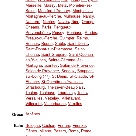
,
,
,
Marseille
Massy
Metz
Monêtier-les-
,
,
,
Bains
Montfort L'Amaury
Montpellier
,
,
,
Mortagne-au-Perche
Mulhouse
Nancy
,
,
,
,
,
Nanterre
Nantes
Naves
Nice
Orange
,
,
,
Orléans
Paris
Périgueux
,
,
,
,
Pervenchères
Poissy
Pontoise
Prades
,
,
,
Préaux-du-Perche
Quimper
Reims
,
,
,
,
Rennes
Rouen
Sablé
Saint-Denis
,
Saint-Donat-sur-l'Herbasse
Saint-
,
,
Etienne
Saint-Grégoire
Saint-Quentin-
,
en-Yvelines
Sainte-Céronne-lès-
,
,
,
Mortagne
Saintes
Salon de Provence
,
,
Salon-de-Provence
Sceaux
Souppes-
,
,
,
sur-Loing (77)
St Denis
St-Claude
St-
,
,
Etienne
St-Quentin-en-Yvelines
,
,
Strasbourg
Theizé-en-Beaujolais
,
,
,
,
Toulon
Toulouse
Tourcoing
Tours
,
,
,
Versailles
Vézelay
Villefavard
,
,
Villepinte
Villeurbanne
Vitrolles
Athènes
Grèce
,
,
,
,
Italie
Bologne
Cagliari
Ferrare
Firenze
,
,
,
,
,
Gênes
Milano
Pesaro
Roma
Rome