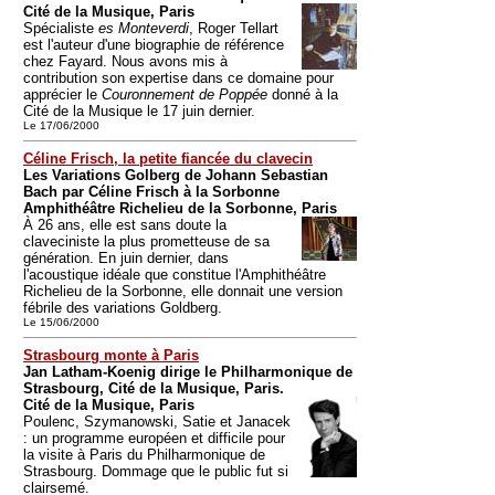
Cité de la Musique, Paris
Spécialiste
es Monteverdi
, Roger Tellart
est l'auteur d'une biographie de référence
chez Fayard. Nous avons mis à
contribution son expertise dans ce domaine pour
apprécier le
Couronnement de Poppée
donné à la
Cité de la Musique le 17 juin dernier.
Le 17/06/2000
Céline Frisch, la petite fiancée du clavecin
Les Variations Golberg de Johann Sebastian
Bach par Céline Frisch à la Sorbonne
Amphithéâtre Richelieu de la Sorbonne, Paris
À 26 ans, elle est sans doute la
claveciniste la plus prometteuse de sa
génération. En juin dernier, dans
l'acoustique idéale que constitue l'Amphithéâtre
Richelieu de la Sorbonne, elle donnait une version
fébrile des variations Goldberg.
Le 15/06/2000
Strasbourg monte à Paris
Jan Latham-Koenig dirige le Philharmonique de
Strasbourg, Cité de la Musique, Paris.
Cité de la Musique, Paris
Poulenc, Szymanowski, Satie et Janacek
: un programme européen et difficile pour
la visite à Paris du Philharmonique de
Strasbourg. Dommage que le public fut si
clairsemé.