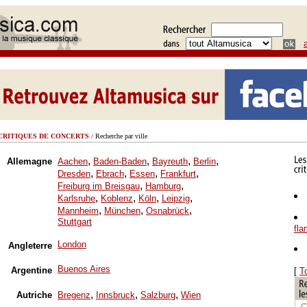
CRITIQUES DE CONCERTS
/ Recherche par ville
,
,
,
,
Allemagne
Aachen
Baden-Baden
Bayreuth
Berlin
,
,
,
,
Dresden
Ebrach
Essen
Frankfurt
,
,
Freiburg im Breisgau
Hamburg
,
,
,
,
Karlsruhe
Koblenz
Köln
Leipzig
,
,
,
Mannheim
München
Osnabrück
Stuttgart
fl
London
Angleterre
Buenos Aires
Argentine
[
T
,
,
,
Autriche
Bregenz
Innsbruck
Salzburg
Wien