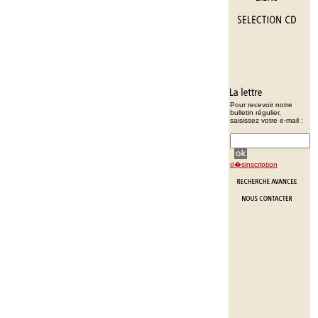
Pour recevoir notre
bulletin régulier,
saisissez votre e-mail :
d�sinscription