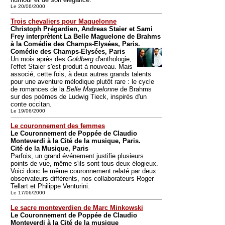
Le 20/06/2000
Trois chevaliers pour Maguelonne
Christoph Prégardien, Andreas Staier et Sami
Frey interprètent La Belle Maguelone de Brahms
à la Comédie des Champs-Elysées, Paris.
Comédie des Champs-Elysées, Paris
Un mois après des
Goldberg
d'anthologie,
l'effet Staier s'est produit à nouveau. Mais
associé, cette fois, à deux autres grands talents
pour une aventure mélodique plutôt rare : le cycle
de romances de la
Belle Maguelonne
de Brahms
sur des poèmes de Ludwig Tieck, inspirés d'un
conte occitan.
Le 19/06/2000
Le couronnement des femmes
Le Couronnement de Poppée de Claudio
Monteverdi à la Cité de la musique, Paris.
Cité de la Musique, Paris
Parfois, un grand événement justifie plusieurs
points de vue, même s'ils sont tous deux élogieux.
Voici donc le même couronnement relaté par deux
observateurs différents, nos collaborateurs Roger
Tellart et Philippe Venturini.
Le 17/06/2000
Le sacre monteverdien de Marc Minkowski
Le Couronnement de Poppée de Claudio
Monteverdi à la Cité de la musique