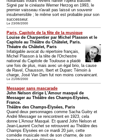
hollandais volant revient hanter l'opéra Bastille.
Signé par le cinéaste Werner Herzog en 1993, le
premier vaisseau n'avait pas laissé un souvenir
insubmersible ; le même sort est probable pour son
successeur.
Le 23/06/2000
Paris, Capitole de la fête de la musique
Louise de Charpentier par Michel Plasson et le
Capitole au Théâtre du Châtelet, Paris.
Théatre du Châtelet, Paris
Infatigable avocat du répertoire français,
Michel Plasson à la tête de l'Orchestre
national du Capitole de Toulouse a plaidé
une fois de plus, mais avec un égal brio, la cause
de Ravel, Chausson, Ibert et Duparc Témoin à
charge, José Van Dam fut non moins convaincant.
Le 21/06/2000
Messager sans mascarade
John Nelson dirige L'Amour masqué de
Messager au Théâtre des Champs-Elysées,
France.
Théâtre des Champs-Élysées, Paris
Quand deux personnages comme Sacha Guitry et
André Messager se rencontrent en 1923, cela
donne L'Amour Masqué. Et quand John Nelson et
Jean-Laurent Cochet se retrouvent au Théâtre des
Champs Elysées en ce mardi 20 juin, cette
comédie musicale revit de son charme, de son
humour et de son élégance.