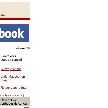
aide
06 ao�t 2026
Surexpositions
Lady Macbeth en
ammes
Retour vers le futur II
ous les concerts
]