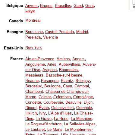
,
,
,
,
,
Belgique
Anvers
Bruges
Bruxelles
Gand
Gent
(e
Liège
Montréal
Canada
,
,
,
Espagne
Barcelone
Castell Peralada
Madrid
,
Perelada
Valencia
New York
Etats-Unis
,
,
,
France
Aix-en-Provence
Amiens
Angers
,
,
,
Angoulême
Arles
Aubervilliers
Auvers-
,
,
sur-Oise
Avignon
Baume-les-
,
,
Messieurs
Bazoche-sur-Hoesne
,
,
,
,
Beaune
Besançon
Biarritz
Bobigny
,
,
,
,
Bordeaux
Boulogne
Caen
Cambrai
,
Chambord
Château de Champs-sur-
,
,
,
,
Marne
Colmar
Colombes
Compiègne
,
,
,
,
Condette
Courbevoie
Deauville
Dijon
,
,
,
,
Dinard
Évian
Gennevilliers
Grenoble
,
,
,
Illkirch
Ivry
L'Alpe d'Huez
La Chaise-
,
,
,
,
Dieu
La Grave
La Hune
La Mesnière
,
,
La Roque-d'Anthéron
La Salle-les-Alpes
,
,
Le Lautaret
Le Mans
Le Monêtier-les-
,
,
,
,
,
Bains
Le Thoronet
Lille
Limoges
Lyon