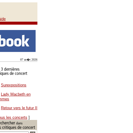
aide
07 ao�t 2026
Surexpositions
Lady Macbeth en
ammes
Retour vers le futur II
ous les concerts
]