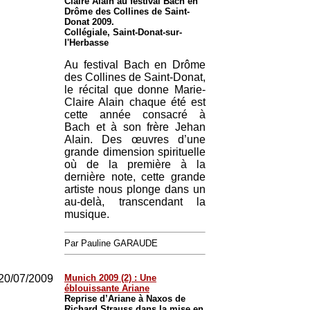
Claire Alain au festival Bach en
Drôme des Collines de Saint-
Donat 2009.
Collégiale, Saint-Donat-sur-
l'Herbasse
Au festival Bach en Drôme
des Collines de Saint-Donat,
le récital que donne Marie-
Claire Alain chaque été est
cette année consacré à
Bach et à son frère Jehan
Alain. Des œuvres d’une
grande dimension spirituelle
où de la première à la
dernière note, cette grande
artiste nous plonge dans un
au-delà, transcendant la
musique.
Par Pauline GARAUDE
20/07/2009
Munich 2009 (2) : Une
éblouissante Ariane
Reprise d’Ariane à Naxos de
Richard Strauss dans la mise en