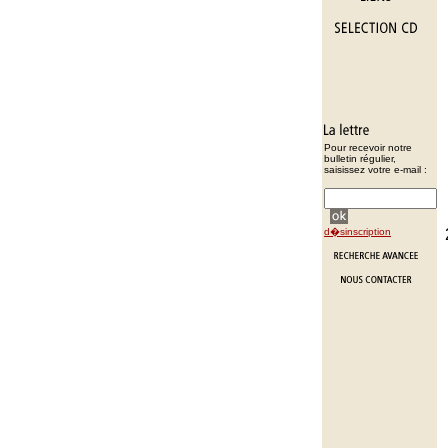
Pour recevoir notre
bulletin régulier,
saisissez votre e-mail :
d�sinscription