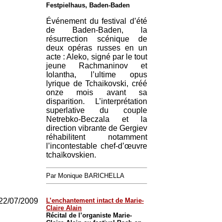
Festpielhaus, Baden-Baden
Événement du festival d’été
de Baden-Baden, la
résurrection scénique de
deux opéras russes en un
acte : Aleko, signé par le tout
jeune Rachmaninov et
Iolantha, l’ultime opus
lyrique de Tchaikovski, créé
onze mois avant sa
disparition. L’interprétation
superlative du couple
Netrebko-Beczala et la
direction vibrante de Gergiev
réhabilitent notamment
l’incontestable chef-d’œuvre
tchaïkovskien.
Par Monique BARICHELLA
22/07/2009
L’enchantement intact de Marie-
Claire Alain
Récital de l’organiste Marie-