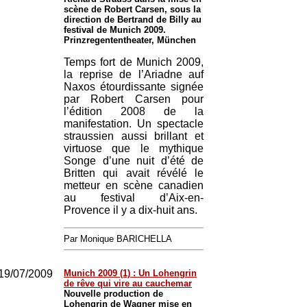
scène de Robert Carsen, sous la
direction de Bertrand de Billy au
festival de Munich 2009.
Prinzregententheater, München
Temps fort de Munich 2009,
la reprise de l’Ariadne auf
Naxos étourdissante signée
par Robert Carsen pour
l’édition 2008 de la
manifestation. Un spectacle
straussien aussi brillant et
virtuose que le mythique
Songe d’une nuit d’été de
Britten qui avait révélé le
metteur en scène canadien
au festival d’Aix-en-
Provence il y a dix-huit ans.
Par Monique BARICHELLA
19/07/2009
Munich 2009 (1) : Un Lohengrin
de rêve qui vire au cauchemar
Nouvelle production de
Lohengrin de Wagner mise en