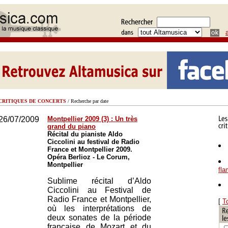
CRITIQUES DE CONCERTS
/ Recherche par date
26/07/2009
Montpellier 2009 (3) : Un très
grand du piano
Récital du pianiste Aldo
Ciccolini au festival de Radio
France et Montpellier 2009.
Opéra Berlioz - Le Corum,
Montpellier
fl
Sublime récital d’Aldo
Ciccolini au Festival de
Radio France et Montpellier,
[
T
où les interprétations de
deux sonates de la période
française de Mozart et du