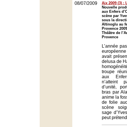
08/07/2009
Aix 2009 (3) :
Nouvelle prod
aux Enfers d’
scène par Yve
sous la direct
Altinoglu au fe
Provence 2009
Théâtre de l’A
Provence
L’année pas
européenn
avait présen
delusa de H
homogénéit
troupe réu
aux Enfer
n’atteint
d’unité, p
bras par Ala
anime la fos
de folie au
scène soig
sage d’Yve
peut prétend