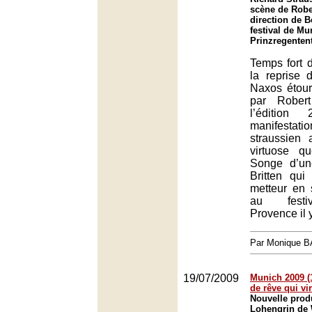
scène de Robe
direction de B
festival de Mu
Prinzregenten
Temps fort 
la reprise 
Naxos étour
par Rober
l’éditio
manifestati
straussien a
virtuose q
Songe d’un
Britten qui
metteur en
au festiv
Provence il y
Par Monique 
19/07/2009
Munich 2009 (
de rêve qui v
Nouvelle prod
Lohengrin de