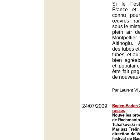
Si le Fest
France et 
connu pou
œuvres rar
sous le mist
plein air d
Montpellier 
Altinoglu.
des tubes et
tubes, et au 
bien agréab
et populaire
être fait gag
de nouveau
Par Laurent V
24/07/2009
Baden-Baden 2
russes
Nouvelles pro
de Rachmanino
Tchaïkovski m
Mariusz Trelin
direction de V
festival de B