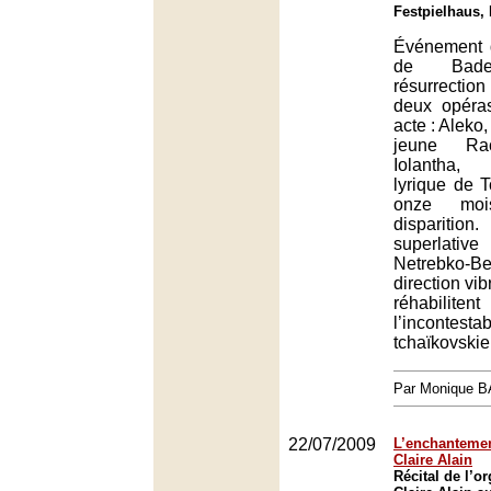
Festpielhaus,
Événement d
de Bade
résurrecti
deux opéra
acte : Aleko,
jeune Ra
Iolantha, 
lyrique de T
onze mo
disparition.
superlati
Netrebko-
direction vi
réhabilit
l’incontesta
tchaïkovskie
Par Monique 
22/07/2009
L’enchantement
Claire Alain
Récital de l’o