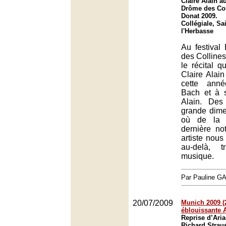
Claire Alain a
Drôme des Col
Donat 2009.
Collégiale, Sa
l'Herbasse
Au festiva
des Collines
le récital 
Claire Alai
cette ann
Bach et à 
Alain. Des
grande dimen
où de la 
dernière no
artiste nou
au-delà, t
musique.
Par Pauline 
20/07/2009
Munich 2009 (2
éblouissante 
Reprise d’Ari
Richard Strau