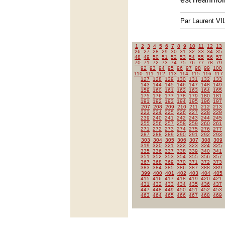
Par Laurent V
1
2
3
4
5
6
7
8
9
10
11
12
13
26
27
28
29
30
31
32
33
34
35
48
49
50
51
52
53
54
55
56
57
70
71
72
73
74
75
76
77
78
79
92
93
94
95
96
97
98
99
100
110
111
112
113
114
115
116
117
127
128
129
130
131
132
133
143
144
145
146
147
148
149
159
160
161
162
163
164
165
175
176
177
178
179
180
181
191
192
193
194
195
196
197
207
208
209
210
211
212
213
223
224
225
226
227
228
229
239
240
241
242
243
244
245
255
256
257
258
259
260
261
271
272
273
274
275
276
277
287
288
289
290
291
292
293
303
304
305
306
307
308
309
319
320
321
322
323
324
325
335
336
337
338
339
340
341
351
352
353
354
355
356
357
367
368
369
370
371
372
373
383
384
385
386
387
388
389
399
400
401
402
403
404
405
415
416
417
418
419
420
421
431
432
433
434
435
436
437
447
448
449
450
451
452
453
463
464
465
466
467
468
469