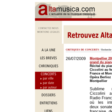
CRITIQUES DE CONCERTS
/ Recherche 
26/07/2009
Montpellier 200
grand du pian
Récital du pia
Ciccolini au f
France et Mont
Opéra Berlioz
Montpellier
Sublime r
Ciccolini 
Radio France
où les int
deux sonate
française 