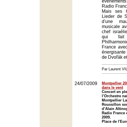
événements
Radio France
Mais ses Q
Lieder de S
d'une mau
musicale av
chef israéli
qui fait
Philharmon
France ave
énergisante
de Dvořák et
Par Laurent V
24/07/2009
Montpellier 20
dans le vent
Concert en ple
l’Orchestre na
Montpellier L
Roussillon sou
d’Alain Altino
Radio France e
2009.
Place de l'Eur