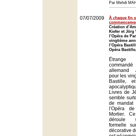
Par Mehdi MA
07/07/2009
À chaque fin 
commenceme
Création d’A
Kiefer et Jör
l’Opéra de Par
vingtième ann
l’Opéra Bastill
Opéra Bastille
Étrange
commandé 
allemand 
pour les vin
Bastille, 
apocalyptiq
Livres de Jé
semble surtou
de mandat 
l'Opéra de
Mortier. C
déroule s
formelle s
décorative 
est néanmoin