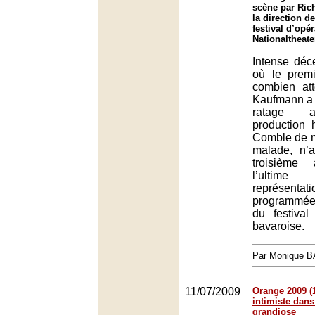
scène par Ric
la direction 
festival d’opé
Nationaltheat
Intense déc
où le prem
combien at
Kaufmann a 
ratage a
production 
Comble de ma
malade, n’
troisième
l’ultim
représentati
programmée
du festival
bavaroise.
Par Monique 
11/07/2009
Orange 2009 (
intimiste dans
grandiose