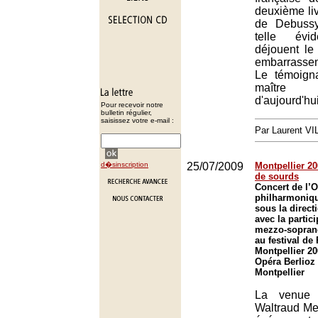
deuxième li
de Debussy
telle évid
déjouent le
embarrassen
Le témoign
maître
d'aujourd'hui
Pour recevoir notre
bulletin régulier,
saisissez votre e-mail :
Par Laurent V
d�sinscription
25/07/2009
Montpellier 20
de sourds
Concert de l’O
philharmoniqu
sous la direct
avec la partici
mezzo-sopran
au festival de
Montpellier 20
Opéra Berlioz
Montpellier
La venue
Waltraud Mei