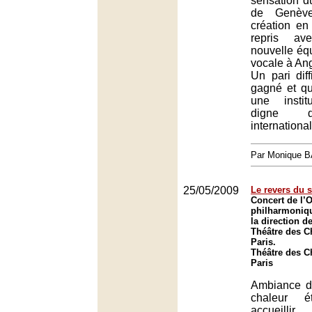
sensation d
de Genèv
création en
repris av
nouvelle éq
vocale à Ang
Un pari diff
gagné et qu
une instit
digne d
international
Par Monique 
25/05/2009
Le revers du 
Concert de l’
philharmoniq
la direction d
Théâtre des 
Paris.
Théâtre des 
Paris
Ambiance d
chaleur é
accueilli