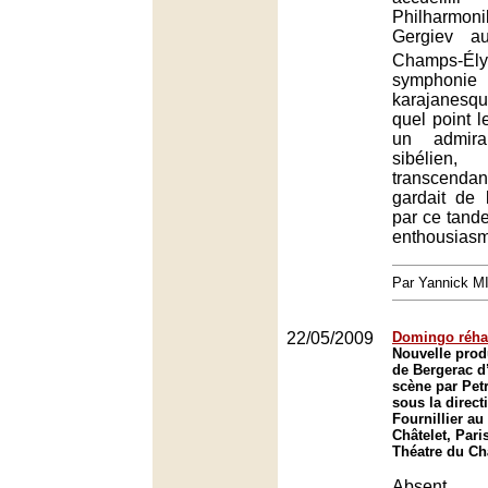
Philharmon
Gergiev a
Champs-Élys
symphonie
karajanes
quel point l
un admira
sibélien,
transcend
gardait de 
par ce tand
enthousiasm
Par Yannick 
22/05/2009
Domingo réhab
Nouvelle prod
de Bergerac d
scène par Petr
sous la direct
Fournillier au
Châtelet, Pari
Théatre du Châ
Absent 