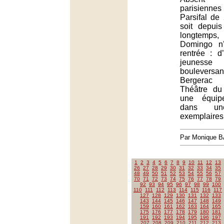
parisienn
Parsifal de 
soit depui
longtem
Domingo n
rentrée : d
jeunesse
boulevers
Bergerac
Théâtre du
une équip
dans une
exemplaires
Par Monique 
1
2
3
4
5
6
7
8
9
10
11
12
13
26
27
28
29
30
31
32
33
34
35
48
49
50
51
52
53
54
55
56
57
70
71
72
73
74
75
76
77
78
79
92
93
94
95
96
97
98
99
100
110
111
112
113
114
115
116
117
127
128
129
130
131
132
133
143
144
145
146
147
148
149
159
160
161
162
163
164
165
175
176
177
178
179
180
181
191
192
193
194
195
196
197
207
208
209
210
211
212
213