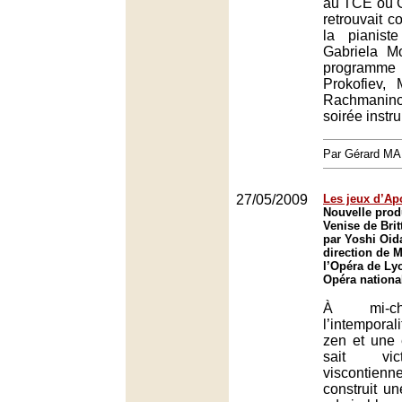
au TCE où 
retrouvait 
la pianist
Gabriela M
programme é
Prokofiev,
Rachmaninov
soirée instr
Par Gérard M
27/05/2009
Les jeux d’Ap
Nouvelle prod
Venise de Bri
par Yoshi Oida
direction de 
l’Opéra de Ly
Opéra nationa
À mi-ch
l’intempora
zen et une
sait vic
viscontien
construit u