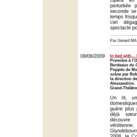
Opéra en 
perturbée p
seconde se
temps frisq
ciel déga
spectacle po
Par Gérard M
08/06/2009
In bed with…
Première à l’
Bordeaux du 
Poppée de Mo
scène par Rob
la direction d
Alessandrini.
Grand-Théâtre
Un lit, u
domestiques,
guère plus 
déjà sœur
découvre
vénitie
Glyndebou
2008, le C