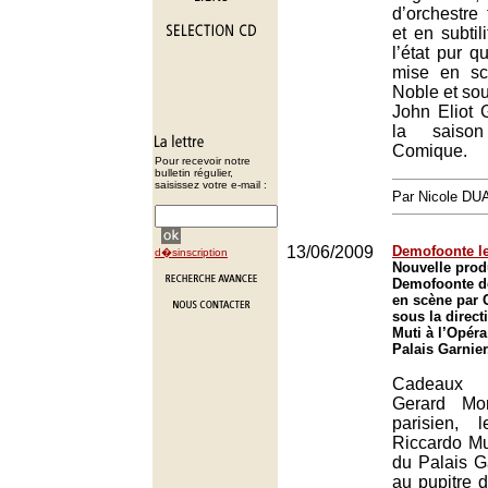
d’orchestre 
et en subtili
l’état pur 
mise en sc
Noble et sou
John Eliot G
la saiso
Comique.
Pour recevoir notre
bulletin régulier,
saisissez votre e-mail :
Par Nicole DU
13/06/2009
Demofoonte l
d�sinscription
Nouvelle prod
Demofoonte d
en scène par C
sous la direct
Muti à l’Opéra
Palais Garnier
Cadeaux 
Gerard Mor
parisien,
Riccardo Mu
du Palais G
au pupitre d