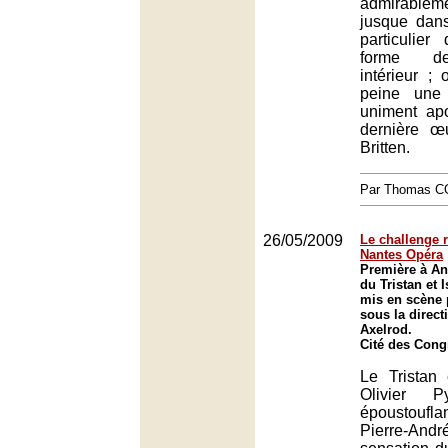
admirablem
jusque dans
particulie
forme d
intérieur ; 
peine une
uniment apo
dernière œ
Britten.
Par Thomas 
26/05/2009
Le challenge 
Nantes Opéra
Première à An
du Tristan et
mis en scène p
sous la direc
Axelrod.
Cité des Cong
Le Tristan 
Olivier 
époustoufl
Pierre-A