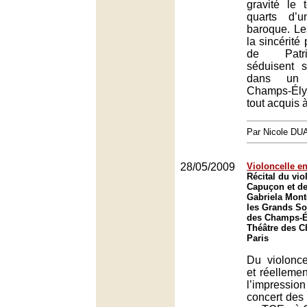
gravité le 
quarts d’u
baroque. Le
la sincérité
de Patri
séduisent 
dans un 
Champs-Él
tout acquis 
Par Nicole DU
28/05/2009
Violoncelle e
Récital du vio
Capuçon et de 
Gabriela Mont
les Grands So
des Champs-Él
Théâtre des 
Paris
Du violonce
et réellemen
l’impressio
concert des