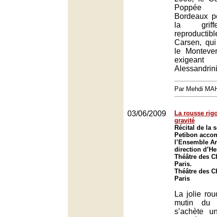
Poppée 
Bordeaux p
la griff
reproducti
Carsen, qui
le Montever
exigeant
Alessandrini
Par Mehdi MA
03/06/2009
La rousse rigo
gravité
Récital de la 
Petibon acco
l’Ensemble Am
direction d’He
Théâtre des 
Paris.
Théâtre des 
Paris
La jolie ro
mutin du 
s’achète u