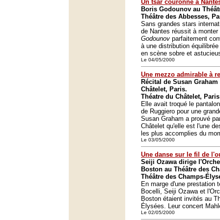
Un tsar couronné à Nante
Boris Godounov au Théâtr
Théâtre des Abbesses, Pa
Sans grandes stars internat
de Nantes réussit à monter
Godounov
parfaitement con
à une distribution équilibré
en scène sobre et astucieu
Le 04/05/2000
Une mezzo admirable à 
Récital de Susan Graham 
Châtelet, Paris.
Théatre du Châtelet, Paris
Elle avait troqué le pantalo
de Ruggiero pour une grande
Susan Graham a prouvé par 
Châtelet qu'elle est l'une de
les plus accomplies du mo
Le 03/05/2000
Une danse sur le fil de l'
Seiji Ozawa dirige l'Orc
Boston au Théâtre des Ch
Théâtre des Champs-Élysé
En marge d'une prestation 
Bocelli, Seiji Ozawa et l'O
Boston étaient invités au 
Élysées. Leur concert Mahl
Le 02/05/2000