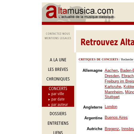
CRITIQUES DE CONCERTS
/ Recherche 
,
Allemagne
Aachen
Baden-
,
Dresden
Ebrach
Freiburg im Brei
,
Karlsruhe
Koble
,
Mannheim
Mün
Stuttgart
London
Angleterre
Buenos Aires
Argentine
,
Autriche
Bregenz
Innsbr