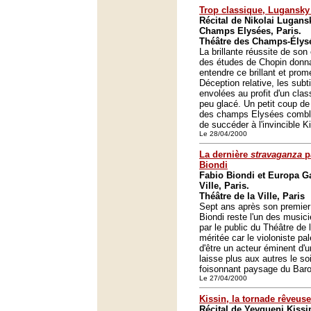
Trop classique, Lugansky
Récital de Nikolai Lugans
Champs Elysées, Paris.
Théâtre des Champs-Élysé
La brillante réussite de son
des études de Chopin donnait
entendre ce brillant et prom
Déception relative, les subt
envolées au profit d'un cla
peu glacé. Un petit coup de
des champs Elysées comble, 
de succéder à l'invincible K
Le 28/04/2000
La dernière
stravaganza
p
Biondi
Fabio Biondi et Europa Ga
Ville, Paris.
Théâtre de la Ville, Paris
Sept ans après son premier r
Biondi reste l'un des musi
par le public du Théâtre de l
méritée car le violoniste pa
d'être un acteur éminent d'u
laisse plus aux autres le soi
foisonnant paysage du Baro
Le 27/04/2000
Kissin, la tornade rêveuse
Récital de Yevgueni Kissi