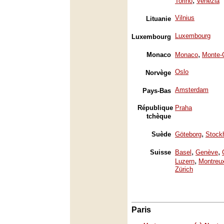
,
Torino
Venezia
Vilnius
Lituanie
Luxembourg
Luxembourg
,
Monaco
Monaco
Monte-
Oslo
Norvège
Amsterdam
Pays-Bas
République
Praha
tchèque
,
Suède
Göteborg
Stock
,
,
Suisse
Basel
Genève
,
Luzern
Montreu
Zürich
Paris