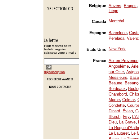
,
,
Belgique
Anvers
Bruges
Liège
Montréal
Canada
,
Espagne
Barcelone
Caste
,
Perelada
Valenc
Pour recevoir notre
New York
Etats-Unis
bulletin régulier,
saisissez votre e-mail :
France
Aix-en-Provence
,
Angoulême
Arle
,
sur-Oise
Avigno
d�sinscription
,
Messieurs
Bazo
,
Beaune
Besanç
,
Bordeaux
Boulo
,
Chambord
Chât
,
,
Marne
Colmar
,
Condette
Courb
,
,
Dinard
Évian
Ge
,
,
Illkirch
Ivry
L'A
,
,
Dieu
La Grave
La Roque-d'Anth
,
Le Lautaret
Le 
,
Bains
Le Thoron