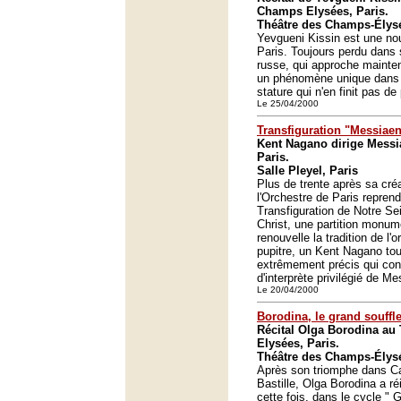
Champs Elysées, Paris.
Théâtre des Champs-Élysé
Yevgueni Kissin est une nou
Paris. Toujours perdu dans 
russe, qui approche maintena
un phénomène unique dans 
stature qui n'en finit pas de
Le 25/04/2000
Transfiguration "Messiae
Kent Nagano dirige Messia
Paris.
Salle Pleyel, Paris
Plus de trente après sa cré
l'Orchestre de Paris repren
Transfiguration de Notre Se
Christ, une partition monum
renouvelle la tradition de l'o
pupitre, un Kent Nagano to
extrêmement précis qui con
d'interprète privilégié de M
Le 20/04/2000
Borodina, le grand souffl
Récital Olga Borodina au
Elysées, Paris.
Théâtre des Champs-Élysé
Après son triomphe dans C
Bastille, Olga Borodina a réi
cette fois, dans le cycle " 