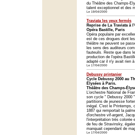
du Théâtre des Champs-El
talent exceptionnel et des
Le 19/04/2000
Traviata les yeux fermés
Reprise de La Traviata à l'
Opéra Bastille, Paris
Opéra populaire par excelle
est de ces drogues dont les
théâtre ne peuvent se pass
les sens des auditeurs com
fauteuils. Reste que dans l
production de l'opéra Bastil
adapté car il n'y avait rien à
Le 17/04/2000
Debussy printanier
Cycle Debussy 2000 au T
Élysées à Paris.
Théâtre des Champs-Élysé
L'orchestre National de Fra
son cycle " Debussy 2000 "
partitions de jeunesse forte
inégal. C'est le Printemps
1887 qui remportait la palme
d'orchestre vif-argent, Jacq
l'interprétation très colorée
de feu de Stravinsky, égal
manquait cependant de magi
Le 17/04/2000