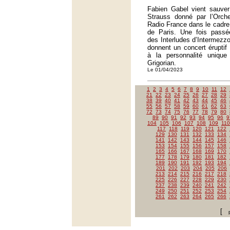
Fabien Gabel vient sauve
Strauss donné par l’Orche
Radio France dans le cadre 
de Paris. Une fois passé
des Interludes d’Intermezzo
donnent un concert éruptif
à la personnalité uniqu
Grigorian.
Le 01/04/2023
1
2
3
4
5
6
7
8
9
10
11
12
21
22
23
24
25
26
27
28
29
38
39
40
41
42
43
44
45
46
55
56
57
58
59
60
61
62
63
72
73
74
75
76
77
78
79
80
89
90
91
92
93
94
95
96
9
104
105
106
107
108
109
110
117
118
119
120
121
122
129
130
131
132
133
134
141
142
143
144
145
146
153
154
155
156
157
158
165
166
167
168
169
170
177
178
179
180
181
182
189
190
191
192
193
194
201
202
203
204
205
206
213
214
215
216
217
218
225
226
227
228
229
230
237
238
239
240
241
242
249
250
251
252
253
254
261
262
263
264
265
266
[