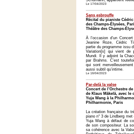
Le 17/04/2023
Sans esbrouffe
Récital du pianiste Cédri
des Champs-Élysées, Pari
Théâtre des Champs-Élysé
À l’occasion d’un Concer
Jeanine Roze, Cédric Ti
partie du programme issu d’
Variation[s] qui vient de
Mundi. Il y adjoint la Cha
par Brahms. C’est toutefo
qui sont merveilleusement
aussi subtil qu’intime.
Le 16/04/2023
Par-delà la valse
Concert de l’Orchestre de 
de Klaus Mäkelä, avec le 
Yuja Wang à la Philharmo
Philharmonie, Paris
La création française du tr
piano n° 3 de Lindberg met e
Yuja Wang à défaut de conv
de son compositeur. La so
sa cohérence avec la Valse 