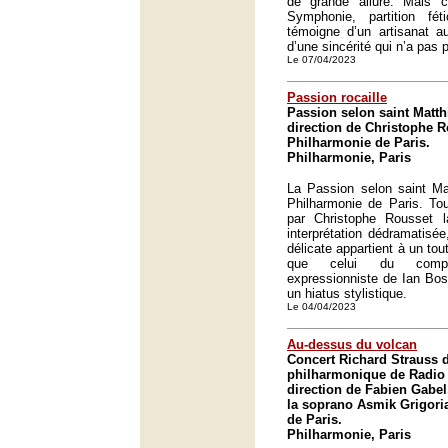
de grande allure. Mais c
Symphonie, partition fé
témoigne d’un artisanat a
d’une sincérité qui n’a pas p
Le 07/04/2023
Passion rocaille
Passion selon saint Matth
direction de Christophe R
Philharmonie de Paris.
Philharmonie, Paris
La Passion selon saint Mat
Philharmonie de Paris. Tou
par Christophe Rousset l
interprétation dédramatisée
délicate appartient à un tou
que celui du composi
expressionniste de Ian Bost
un hiatus stylistique.
Le 04/04/2023
Au-dessus du volcan
Concert Richard Strauss d
philharmonique de Radio 
direction de Fabien Gabel
la soprano Asmik Grigori
de Paris.
Philharmonie, Paris