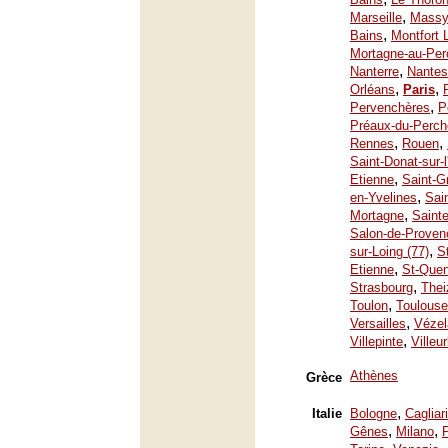
,
Marseille
Mass
,
Bains
Montfort 
Mortagne-au-Per
,
Nanterre
Nantes
,
,
Orléans
Paris
,
Pervenchères
P
Préaux-du-Perch
,
,
Rennes
Rouen
Saint-Donat-sur-
,
Etienne
Saint-G
,
en-Yvelines
Sai
,
Mortagne
Saint
Salon-de-Proven
,
sur-Loing (77)
S
,
Etienne
St-Quen
,
Strasbourg
Thei
,
Toulon
Toulouse
,
Versailles
Vézel
,
Villepinte
Villeu
Athènes
Grèce
,
Italie
Bologne
Cagliari
,
,
Gênes
Milano