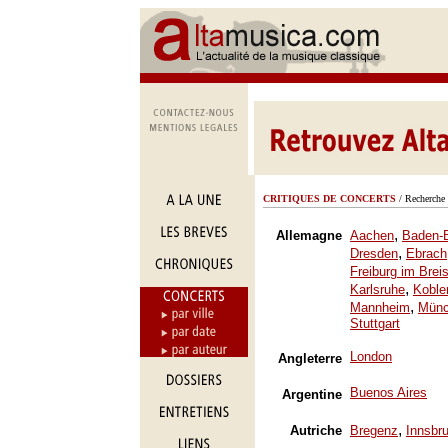
CRITIQUES DE CONCERTS
/ Recherche 
,
Allemagne
Aachen
Baden-
,
Dresden
Ebrach
Freiburg im Brei
,
Karlsruhe
Koble
,
Mannheim
Mün
Stuttgart
London
Angleterre
Buenos Aires
Argentine
,
Autriche
Bregenz
Innsbr