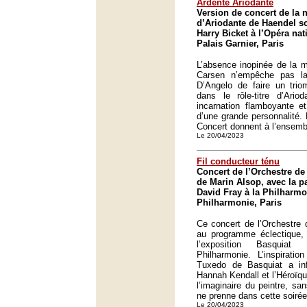
Ardente Ariodante
Version de concert de la 
d’Ariodante de Haendel so
Harry Bicket à l’Opéra nat
Palais Garnier, Paris
L’absence inopinée de la 
Carsen n’empêche pas l
D’Angelo de faire un trio
dans le rôle-titre d’Ari
incarnation flamboyante e
d’une grande personnalité. 
Concert donnent à l’ensembl
Le 20/04/2023
Fil conducteur ténu
Concert de l’Orchestre de 
de Marin Alsop, avec la pa
David Fray à la Philharmo
Philharmonie, Paris
Ce concert de l’Orchestre 
au programme éclectique,
l’exposition Basquia
Philharmonie. L’inspirati
Tuxedo de Basquiat a inf
Hannah Kendall et l’Héroïqu
l’imaginaire du peintre, sa
ne prenne dans cette soirée
Le 20/04/2023