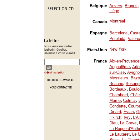
,
,
Belgique
Anvers
Bruges
Liège
Montréal
Canada
,
Espagne
Barcelone
Caste
,
Perelada
Valenc
Pour recevoir notre
New York
Etats-Unis
bulletin régulier,
saisissez votre e-mail :
France
Aix-en-Provence
,
Angoulême
Arle
,
sur-Oise
Avigno
d�sinscription
,
Messieurs
Bazo
,
Beaune
Besanç
,
Bordeaux
Boulo
,
Chambord
Chât
,
,
Marne
Colmar
,
Condette
Courb
,
,
Dinard
Évian
Ge
,
,
Illkirch
Ivry
L'A
,
,
Dieu
La Grave
La Roque-d'Anth
,
Le Lautaret
Le 
,
Bains
Le Thoron