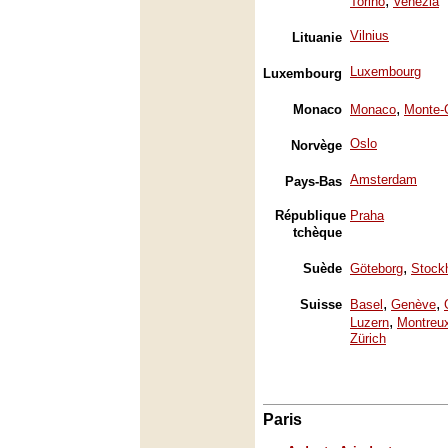
,
Torino
Venezia
Vilnius
Lituanie
Luxembourg
Luxembourg
,
Monaco
Monaco
Monte-
Oslo
Norvège
Amsterdam
Pays-Bas
République
Praha
tchèque
,
Suède
Göteborg
Stock
,
,
Suisse
Basel
Genève
,
Luzern
Montreu
Zürich
Paris