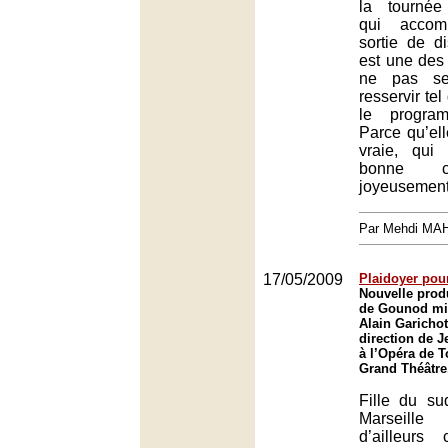
la tournée
qui accom
sortie de d
est une des 
ne pas se
resservir tel
le program
Parce qu’ell
vraie, qui
bonne c
joyeusement
Par Mehdi MA
17/05/2009
Plaidoyer pour
Nouvelle produ
de Gounod mi
Alain Garichot
direction de 
à l’Opéra de T
Grand Théâtre
Fille du s
Marseill
d’ailleurs