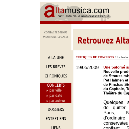
CRITIQUES DE CONCERTS
/ Recherche 
19/05/2009
Une Salomé s
Nouvelle prod
de Strauss mi
Pet Halmen et 
de Pinchas St
du Capitole, 
Théâtre du Ca
Quelques s
de quitter
Paris, N
d’ordin
conservate
confiant