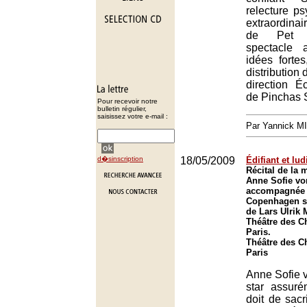
relecture ps
extraordina
de Pet 
spectacle 
idées forte
distribution 
direction 
de Pinchas 
Pour recevoir notre
bulletin régulier,
saisissez votre e-mail :
Par Yannick M
d�sinscription
18/05/2009
Édifiant et lu
Récital de la
Anne Sofie vo
accompagnée 
Copenhagen so
de Lars Ulrik
Théâtre des C
Paris.
Théâtre des C
Paris
Anne Sofie v
star assuré
doit de sacri