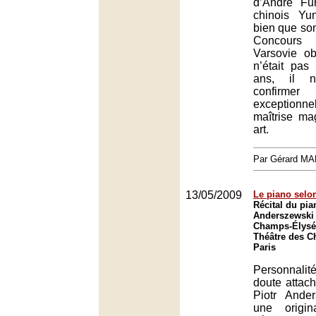
d’André Fur
chinois Yu
bien que son
Concour
Varsovie o
n’était pas
ans, il 
confirm
exceptio
maîtrise ma
art.
Par Gérard M
13/05/2009
Le piano selon
Récital du pia
Anderszewski 
Champs-Élysée
Théâtre des C
Paris
Personnali
doute attach
Piotr Ander
une origin