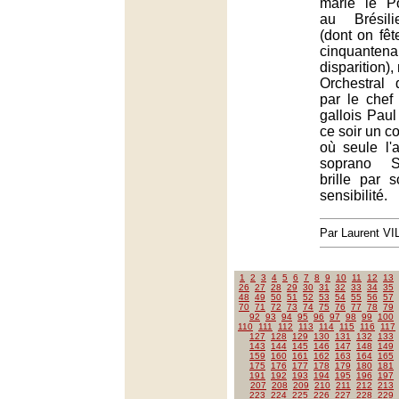
marie le P
au Brésili
(dont on fêt
cinquant
disparition)
Orchestral 
par le chef 
gallois Paul
ce soir un co
où seule l'ar
soprano S
brille par 
sensibilité.
Par Laurent V
1
2
3
4
5
6
7
8
9
10
11
12
13
26
27
28
29
30
31
32
33
34
35
48
49
50
51
52
53
54
55
56
57
70
71
72
73
74
75
76
77
78
79
92
93
94
95
96
97
98
99
100
110
111
112
113
114
115
116
117
127
128
129
130
131
132
133
143
144
145
146
147
148
149
159
160
161
162
163
164
165
175
176
177
178
179
180
181
191
192
193
194
195
196
197
207
208
209
210
211
212
213
223
224
225
226
227
228
229