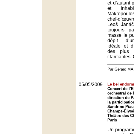
et d’autant 
et inhabit
Makropoulos
chef-d’œuv
Leoš Janáč
toujours p
masse le pu
dépit d’un
idéale et d
des plus s
clarifiantes
Par Gérard M
05/05/2009
Le bel endorm
Concert de l’
orchestral de 
direction de P
la participati
Sandrine Piau
Champs-Élysée
Théâtre des C
Paris
Un programm