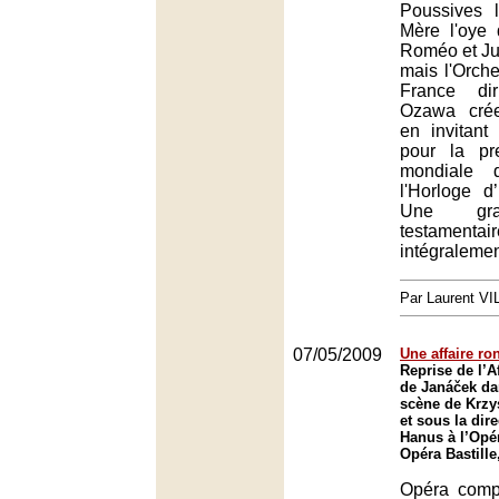
Poussives 
Mère l'oye
Roméo et Jul
mais l'Orche
France dir
Ozawa crée
en invitan
pour la pr
mondiale
l'Horloge d’
Une gr
testamenta
intégralemen
Par Laurent V
07/05/2009
Une affaire r
Reprise de l’A
de Janáček da
scène de Krzy
et sous la dir
Hanus à l’Opér
Opéra Bastille
Opéra comp