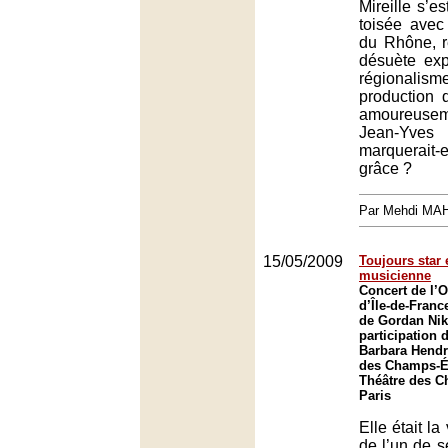
Mireille s’e
toisée avec
du Rhône, r
désuète ex
régionalisme
production d
amoureusem
Jean-Yv
marquerait-e
grâce ?
Par Mehdi MA
15/05/2009
Toujours star 
musicienne
Concert de l’O
d’Île-de-Franc
de Gordan Niko
participation 
Barbara Hendr
des Champs-Él
Théâtre des C
Paris
Elle était la 
de l’un de s