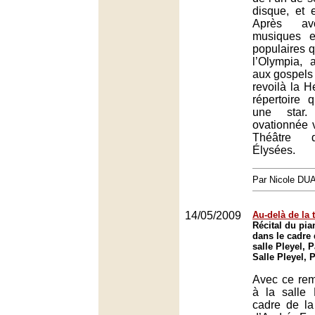
disque, et e
Après av
musiques e
populaires q
l’Olympia, 
aux gospels
revoilà la H
répertoire q
une star
ovationnée 
Théâtre 
Élysées.
Par Nicole DU
14/05/2009
Au-delà de la 
Récital du pia
dans le cadre 
salle Pleyel, P
Salle Pleyel, 
Avec ce rem
à la salle 
cadre de la