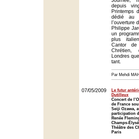
Journée, m
depuis vin
Printemps de
dédié au 
l’ouverture d
Philippe Jar
un program
plus itali
Cantor de 
Chrétien
Londres que
tant.
Par Mehdi MA
07/05/2009
Le futur antér
Dutilleux
Concert de l’O
de France sous
Seiji Ozawa, a
participation 
Renée Fleming
Champs-Élysée
Théâtre des C
Paris