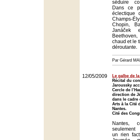
séduire co
Dans ce p
éclectique
Champs-Él
Chopin, Ba
Janáček e
Beethoven,
chaud et le 
déroutante.
Par Gérard M
12/05/2009
Le galbe de la
Récital du con
Jaroussky ac
Cercle de l’H
direction de 
dans le cadre
Arts à la Cité
Nantes.
Cité des Cong
Nantes, 
seulement 
un rien fac