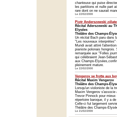
chanteuse qui puise direc
les partitions et nulle part
rare dont on ne saurait man
Le 22/02/2000
Piotr Anderszewski zélat
Récital Aderszewski au T
Elysées
Théâtre des Champs-Élysé
Un récital Bach paru dans la
"Les nouveaux interprètes"
Mundi avait attiré l'attentio
pianiste polonais hongrois. 
remarquée aux "Folles jou
qui célébraient Jean-Sébast
aux Champs-Elysées,confirm
pleinement mature.
Le 22/02/2000
Vengerov se frotte aux b
Récital Maxim Vengerov
Théâtre des Champs-Élysé
Lorsqu'un violoniste de la 
Maxim Vengerov s'associe a
Trevor Pinnock pour mieux 
répertoire baroque, il y a de 
Celle-ci fut largement servie
Théâtre des Champs-Elysée
Le 21/02/2000