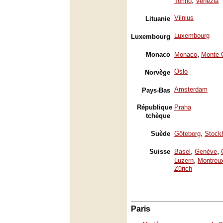
,
Torino
Venezia
Vilnius
Lituanie
Luxembourg
Luxembourg
,
Monaco
Monaco
Monte-
Oslo
Norvège
Amsterdam
Pays-Bas
République
Praha
tchèque
,
Suède
Göteborg
Stock
,
,
Suisse
Basel
Genève
,
Luzern
Montreu
Zürich
Paris