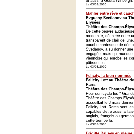
et aussi à Gösta Winbergh.
Le 03/03/2000
Mahler entre rêve et cau
Evgueny Svetlanov au Th
Elysées
Théâtre des Champs-Élysé
De cette oeuvre audacieuse,
modernité, déchirée entre u
transparent de clair de lune
cauchemardesque de démon
Svetlanov, a su donner une l
engagée, mais qui manque p
viennoise qui enrobe les conf
pâtisseries.
Le 03/03/2000
Felicity, la bien nommée
Felicity Lott au Théâtre 
Paris.
Théâtre des Champs-Élysé
Pour son cycle les " Grande
Théâtre des Champs Elysée
accueillait le 3 mars dernier
Felicity Lott. Rares sont l
capables d'être aussi à l'ai
anglais, français ou germani
cette trempe là.
Le 03/03/2000
Brigitte Balleys en plein