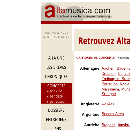
CRITIQUES DE CONCERTS
/ Recherche 
,
Allemagne
Aachen
Baden-
,
Dresden
Ebrach
Freiburg im Brei
,
Karlsruhe
Koble
,
Mannheim
Mün
Stuttgart
London
Angleterre
Buenos Aires
Argentine
,
Autriche
Bregenz
Innsbr