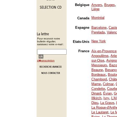
,
,
Belgique
Anvers
Bruges
Liège
Montréal
Canada
,
Espagne
Barcelone
Caste
,
Perelada
Valenc
Pour recevoir notre
New York
Etats-Unis
bulletin régulier,
saisissez votre e-mail :
France
Aix-en-Provence
,
Angoulême
Arle
,
sur-Oise
Avigno
d�sinscription
,
Messieurs
Bazo
,
Beaune
Besanç
,
Bordeaux
Boulo
,
Chambord
Chât
,
,
Marne
Colmar
,
Condette
Courb
,
,
Dinard
Évian
Ge
,
,
Illkirch
Ivry
L'A
,
,
Dieu
La Grave
La Roque-d'Anth
,
Le Lautaret
Le 
,
Bains
Le Thoron