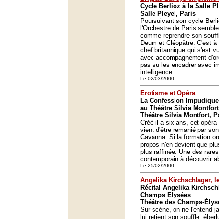
Cycle Berlioz à la Salle Pl
Salle Pleyel, Paris
Poursuivant son cycle Berl
l'Orchestre de Paris semble
comme reprendre son souffl
Deum et Cléopâtre. C'est à
chef britannique qui s'est v
avec accompagnement d'orc
pas su les encadrer avec im
intelligence.
Le 02/03/2000
Erotisme et Opéra
La Confession Impudique
au Théâtre Silvia Montfort
Théâtre Silvia Montfort, P
Créé il a six ans, cet opér
vient d'être remanié par so
Cavanna. Si la formation orc
propos n'en devient que plus
plus raffinée. Une des rares
contemporain à découvrir a
Le 25/02/2000
Angelika Kirchschlager, le
Récital Angelika Kirchsch
Champs Elysées
Théâtre des Champs-Élysé
Sur scène, on ne l'entend ja
lui retient son souffle, éber