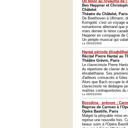
Un ténor au royaume de l
Ben Heppner et Christop
Châtelet
Théatre du Châtelet, Paris
De Beethoven à Ullmann, d
Korngold, c'est un voyage 
romantisme allemand que pr
mars dernier le ténor canad
Heppner en compagnie de C
Un périple musical qui valait
Le 06/03/2000
Hantaï période élisabétha
Récital Pierre Hantaï au T
Théâtre Grévin, Paris
Le claveciniste Pierre Hanta
du répertoire de clavier de l
élisabéthaine. Ses premiers
d'ailleurs consacrés à Giles
Alors que Bach occupe le d
claveciniste ne dédaigne ja
maîtres contrapuntistes du c
Le 06/03/2000
Borodina , prénom : Car
Reprise de Carmen à l'Opé
Opéra Bastille, Paris
Malgré la pitoyable mise en
reprise une nouvelle fois, 
beaux soirs à l'Opéra Basti