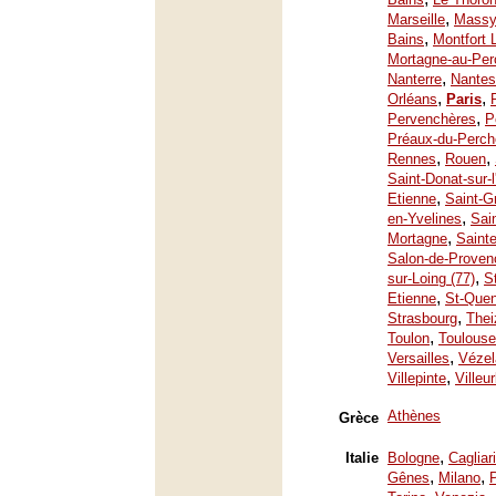
,
Marseille
Mass
,
Bains
Montfort 
Mortagne-au-Per
,
Nanterre
Nantes
,
,
Orléans
Paris
,
Pervenchères
P
Préaux-du-Perch
,
,
Rennes
Rouen
Saint-Donat-sur-
,
Etienne
Saint-G
,
en-Yvelines
Sai
,
Mortagne
Saint
Salon-de-Proven
,
sur-Loing (77)
S
,
Etienne
St-Quen
,
Strasbourg
Thei
,
Toulon
Toulouse
,
Versailles
Vézel
,
Villepinte
Villeu
Athènes
Grèce
,
Italie
Bologne
Cagliari
,
,
Gênes
Milano