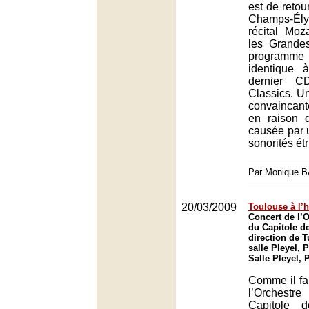
est de retou
Champs-Él
récital Moz
les Grande
program
identique 
dernier C
Classics. U
convainca
en raison 
causée par 
sonorités ét
Par Monique 
20/03/2009
Toulouse à l’
Concert de l’O
du Capitole d
direction de 
salle Pleyel, P
Salle Pleyel, 
Comme il fall
l’Orchest
Capitole 