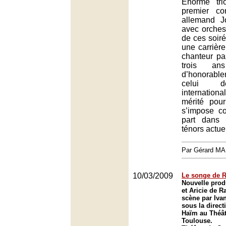
Énorme tr
premier co
allemand 
avec orches
de ces soir
une carrièr
chanteur p
trois a
d’honorab
celui d
internatio
mérité pour
s’impose 
part dans
ténors actue
Par Gérard M
10/03/2009
Le songe de 
Nouvelle prod
et Aricie de 
scène par Iva
sous la direc
Haïm au Théât
Toulouse.