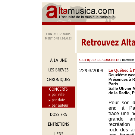
CRITIQUES DE CONCERTS
/ Recherche 
22/03/2009
Le Québec à l
Deuxième week
Présences à R
Paris.
Salle Olivier
de la Radio, P
Pour son 
end à Par
trace une n
grande a
recréation
rock des a