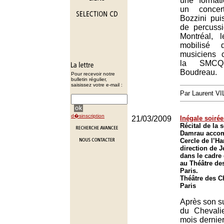
une format
un concer
Bozzini pui
de percuss
Montréal, l
mobilisé 
musiciens 
la SMCQ
Boudreau.
Pour recevoir notre
bulletin régulier,
saisissez votre e-mail :
Par Laurent 
d�sinscription
21/03/2009
Inégale soiré
Récital de la
Damrau accom
Cercle de l’H
direction de 
dans le cadre
au Théâtre de
Paris.
Théâtre des 
Paris
Après son s
du Chevali
mois dernie