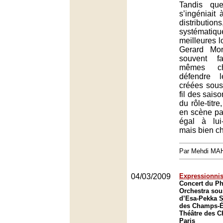
Tandis qu
s’ingéniait 
distribu
systématiq
meilleures l
Gerard Mor
souvent f
mêmes ch
défendre l
créées sou
fil des saiso
du rôle-titr
en scène pa
égal à lui
mais bien c
Par Mehdi MA
04/03/2009
Expressionni
Concert du P
Orchestra sous
d’Esa-Pekka S
des Champs-Él
Théâtre des 
Paris