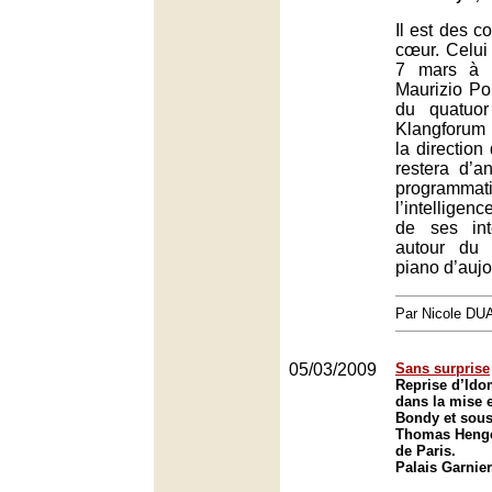
Il est des c
cœur. Celui
7 mars à l
Maurizio Pol
du quatuo
Klangforum
la direction
restera d’a
programmati
l’intelligenc
de ses int
autour du
piano d’aujo
Par Nicole DU
05/03/2009
Sans surprise
Reprise d’Ido
dans la mise 
Bondy et sous 
Thomas Henge
de Paris.
Palais Garnier