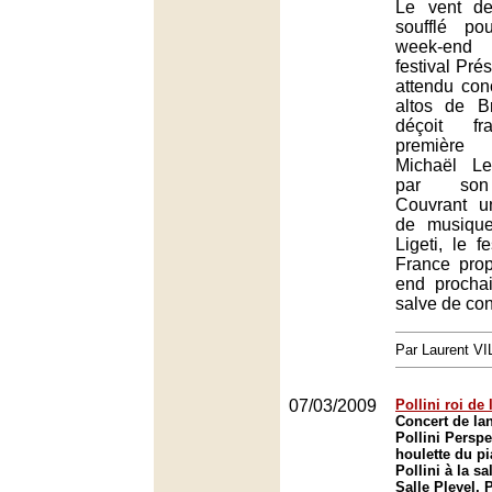
Le vent de
soufflé p
week-end
festival Prés
attendu con
altos de B
déçoit fr
première 
Michaël Le
par son 
Couvrant u
de musiqu
Ligeti, le f
France pro
end procha
salve de con
Par Laurent 
07/03/2009
Pollini roi de
Concert de la
Pollini Perspe
houlette du pi
Pollini à la sa
Salle Pleyel, 