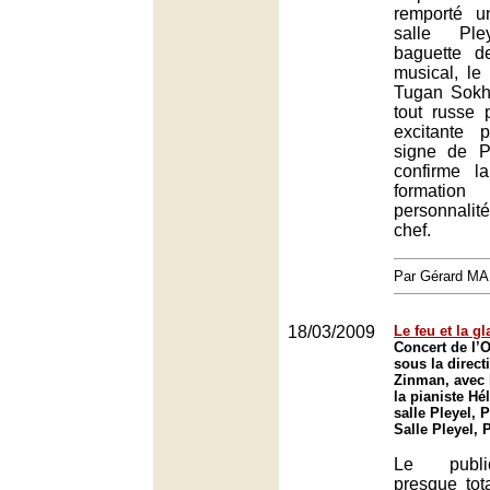
remporté 
salle Pl
baguette d
musical, le 
Tugan Sokh
tout russe 
excitante 
signe de Pr
confirme l
formati
personnalit
chef.
Par Gérard M
18/03/2009
Le feu et la gl
Concert de l’O
sous la direct
Zinman, avec l
la pianiste Hé
salle Pleyel, P
Salle Pleyel, 
Le publi
presque tot