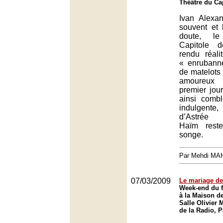
Théâtre du Ca
Ivan Alexa
souvent et
doute, l
Capitole 
rendu réali
« enrubann
de matelots 
amoureux 
premier jour
ainsi comblé
indulgent
d’Astrée 
Haïm rest
songe.
Par Mehdi MA
07/03/2009
Le mariage de
Week-end du f
à la Maison de
Salle Olivier
de la Radio, P