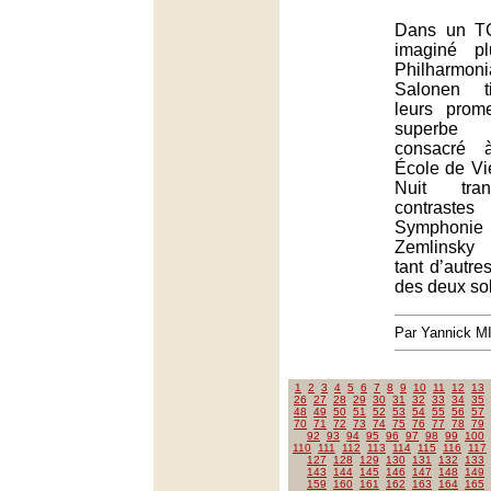
Dans un TC
imaginé p
Philharmon
Salonen t
leurs pro
superbe
consacré 
École de Vi
Nuit tran
contrastes
Symphoni
Zemlinsky
tant d’autre
des deux sol
Par Yannick 
1
2
3
4
5
6
7
8
9
10
11
12
13
26
27
28
29
30
31
32
33
34
35
48
49
50
51
52
53
54
55
56
57
70
71
72
73
74
75
76
77
78
79
92
93
94
95
96
97
98
99
100
110
111
112
113
114
115
116
117
127
128
129
130
131
132
133
143
144
145
146
147
148
149
159
160
161
162
163
164
165