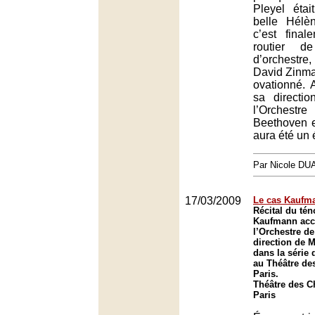
Pleyel éta
belle Hélè
c’est fina
routier d
d’orchestr
David Zinman
ovationné. 
sa directi
l’Orchestr
Beethoven e
aura été un
Par Nicole DU
17/03/2009
Le cas Kaufm
Récital du té
Kaufmann ac
l’Orchestre d
direction de M
dans la série
au Théâtre de
Paris.
Théâtre des 
Paris