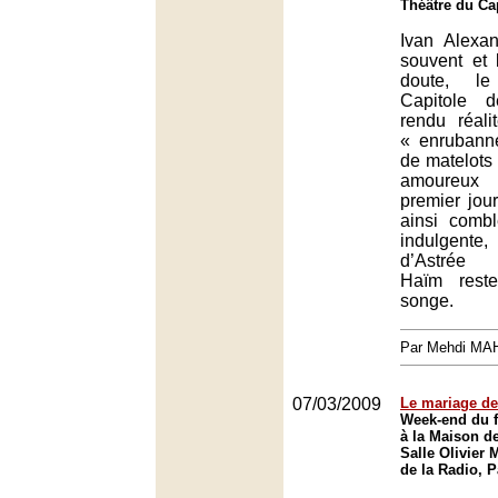
Théâtre du Ca
Ivan Alexa
souvent et
doute, l
Capitole 
rendu réali
« enrubann
de matelots 
amoureux 
premier jour
ainsi comblé
indulgent
d’Astrée 
Haïm rest
songe.
Par Mehdi MA
07/03/2009
Le mariage de
Week-end du f
à la Maison de
Salle Olivier
de la Radio, P