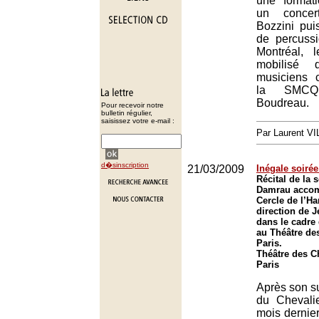
une format
un concer
Bozzini pui
de percuss
Montréal, l
mobilisé 
musiciens 
la SMCQ
Boudreau.
Pour recevoir notre
bulletin régulier,
saisissez votre e-mail :
Par Laurent 
d�sinscription
21/03/2009
Inégale soiré
Récital de la
Damrau accom
Cercle de l’H
direction de 
dans le cadre
au Théâtre de
Paris.
Théâtre des 
Paris
Après son s
du Chevali
mois dernie