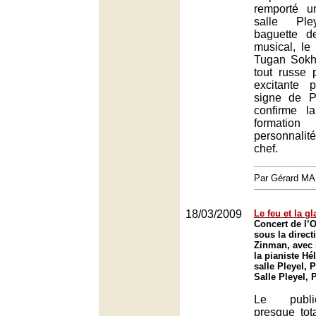
remporté 
salle Pl
baguette d
musical, le 
Tugan Sokh
tout russe 
excitante 
signe de Pr
confirme l
formati
personnalit
chef.
Par Gérard M
18/03/2009
Le feu et la gl
Concert de l’O
sous la direct
Zinman, avec l
la pianiste Hé
salle Pleyel, P
Salle Pleyel, 
Le publi
presque tot