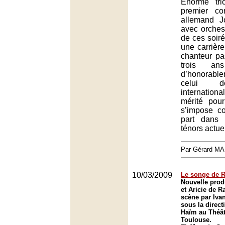
Énorme tr
premier co
allemand 
avec orches
de ces soir
une carrièr
chanteur p
trois a
d’honorab
celui d
internatio
mérité pour
s’impose 
part dans
ténors actue
Par Gérard M
10/03/2009
Le songe de 
Nouvelle prod
et Aricie de 
scène par Iva
sous la direc
Haïm au Théât
Toulouse.