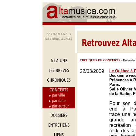
CRITIQUES DE CONCERTS
/ Recherche 
22/03/2009
Le Québec à l
Deuxième week
Présences à R
Paris.
Salle Olivier
de la Radio, P
Pour son 
end à Par
trace une n
grande a
recréation
rock des a