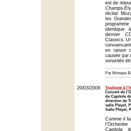
est de retou
Champs-Él
récital Moz
les Grande
program
identique 
dernier C
Classics. U
convainca
en raison 
causée par 
sonorités ét
Par Monique 
20/03/2009
Toulouse à l’
Concert de l’O
du Capitole d
direction de 
salle Pleyel, P
Salle Pleyel, 
Comme il fall
l’Orchest
Capitole 