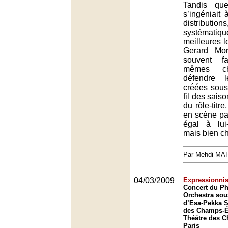
Tandis qu
s’ingéniait 
distribu
systématiq
meilleures l
Gerard Mor
souvent f
mêmes ch
défendre l
créées sou
fil des saiso
du rôle-titr
en scène pa
égal à lui
mais bien c
Par Mehdi MA
04/03/2009
Expressionni
Concert du P
Orchestra sous
d’Esa-Pekka S
des Champs-Él
Théâtre des 
Paris