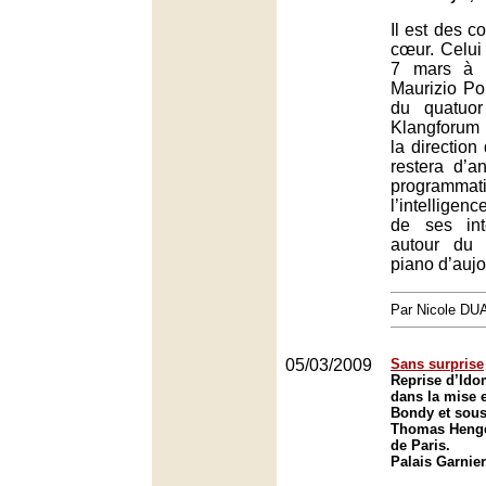
Il est des c
cœur. Celui
7 mars à l
Maurizio Pol
du quatuo
Klangforum
la direction
restera d’a
programmati
l’intelligenc
de ses int
autour du
piano d’aujo
Par Nicole DU
05/03/2009
Sans surprise
Reprise d’Ido
dans la mise 
Bondy et sous 
Thomas Henge
de Paris.
Palais Garnier