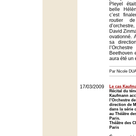
Pleyel éta
belle Hélè
c’est fina
routier d
d’orchestr
David Zinman
ovationné. 
sa directi
l’Orchestr
Beethoven e
aura été un
Par Nicole DU
17/03/2009
Le cas Kaufm
Récital du té
Kaufmann ac
l’Orchestre d
direction de M
dans la série
au Théâtre de
Paris.
Théâtre des 
Paris