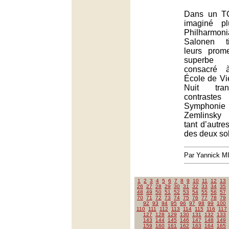
Dans un TC
imaginé p
Philharmon
Salonen t
leurs pro
superbe
consacré 
École de Vi
Nuit tran
contrastes
Symphoni
Zemlinsky
tant d’autre
des deux sol
Par Yannick 
1
2
3
4
5
6
7
8
9
10
11
12
13
26
27
28
29
30
31
32
33
34
35
48
49
50
51
52
53
54
55
56
57
70
71
72
73
74
75
76
77
78
79
92
93
94
95
96
97
98
99
100
110
111
112
113
114
115
116
117
127
128
129
130
131
132
133
143
144
145
146
147
148
149
159
160
161
162
163
164
165