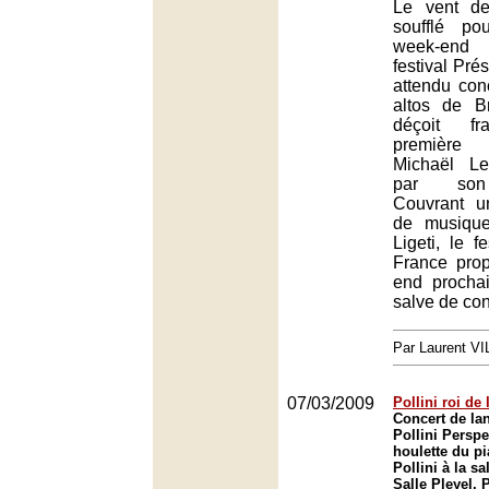
Le vent de
soufflé p
week-end
festival Prés
attendu con
altos de B
déçoit fr
première 
Michaël Le
par son 
Couvrant u
de musiqu
Ligeti, le f
France pro
end procha
salve de con
Par Laurent 
07/03/2009
Pollini roi de
Concert de la
Pollini Perspe
houlette du pi
Pollini à la sa
Salle Pleyel, 