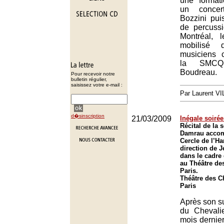
une format
un concer
Bozzini pui
de percuss
Montréal, l
mobilisé 
musiciens 
la SMCQ
Boudreau.
Pour recevoir notre
bulletin régulier,
saisissez votre e-mail :
Par Laurent 
d�sinscription
21/03/2009
Inégale soiré
Récital de la
Damrau accom
Cercle de l’H
direction de 
dans le cadre
au Théâtre de
Paris.
Théâtre des 
Paris
Après son s
du Chevali
mois dernie