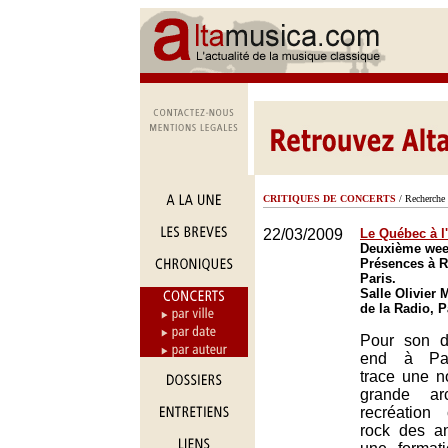
CRITIQUES DE CONCERTS
/ Recherche 
22/03/2009
Le Québec à l
Deuxième week
Présences à R
Paris.
Salle Olivier
de la Radio, P
Pour son 
end à Par
trace une n
grande a
recréation
rock des a