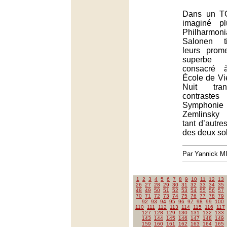
Dans un TC
imaginé p
Philharmon
Salonen t
leurs pro
superbe
consacré 
École de Vi
Nuit tran
contrastes
Symphoni
Zemlinsky
tant d’autre
des deux sol
Par Yannick 
1
2
3
4
5
6
7
8
9
10
11
12
13
26
27
28
29
30
31
32
33
34
35
48
49
50
51
52
53
54
55
56
57
70
71
72
73
74
75
76
77
78
79
92
93
94
95
96
97
98
99
100
110
111
112
113
114
115
116
117
127
128
129
130
131
132
133
143
144
145
146
147
148
149
159
160
161
162
163
164
165