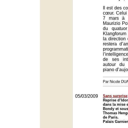
Il est des c
cœur. Celui
7 mars à l
Maurizio Pol
du quatuo
Klangforum
la direction
restera d’a
programmati
l’intelligenc
de ses int
autour du
piano d’aujo
Par Nicole DU
05/03/2009
Sans surprise
Reprise d’Ido
dans la mise 
Bondy et sous 
Thomas Henge
de Paris.
Palais Garnier