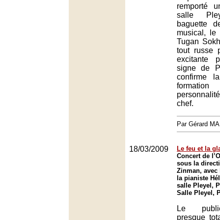
remporté 
salle Pl
baguette d
musical, le 
Tugan Sokh
tout russe 
excitante 
signe de Pr
confirme l
formati
personnalit
chef.
Par Gérard M
18/03/2009
Le feu et la gl
Concert de l’O
sous la direct
Zinman, avec l
la pianiste Hé
salle Pleyel, P
Salle Pleyel, 
Le publi
presque tot