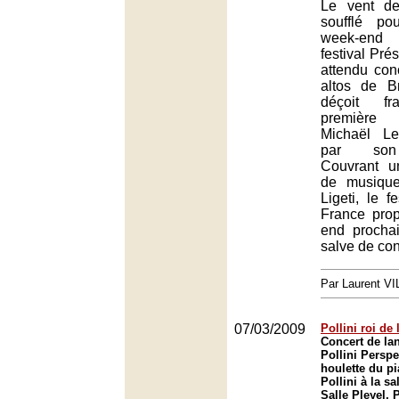
Le vent de
soufflé p
week-end
festival Prés
attendu con
altos de B
déçoit fr
première 
Michaël Le
par son 
Couvrant u
de musiqu
Ligeti, le f
France pro
end procha
salve de con
Par Laurent 
07/03/2009
Pollini roi de
Concert de la
Pollini Perspe
houlette du pi
Pollini à la sa
Salle Pleyel, 