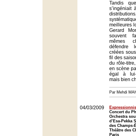
Tandis qu
s’ingéniait 
distribu
systématiq
meilleures l
Gerard Mor
souvent f
mêmes ch
défendre l
créées sou
fil des saiso
du rôle-titr
en scène pa
égal à lui
mais bien c
Par Mehdi MA
04/03/2009
Expressionni
Concert du P
Orchestra sous
d’Esa-Pekka S
des Champs-Él
Théâtre des 
Paris