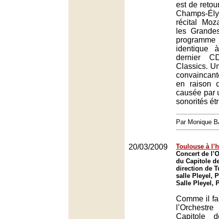
est de retou
Champs-Él
récital Moz
les Grande
program
identique 
dernier C
Classics. U
convainca
en raison 
causée par 
sonorités ét
Par Monique 
20/03/2009
Toulouse à l’
Concert de l’O
du Capitole d
direction de 
salle Pleyel, P
Salle Pleyel, 
Comme il fall
l’Orchest
Capitole 