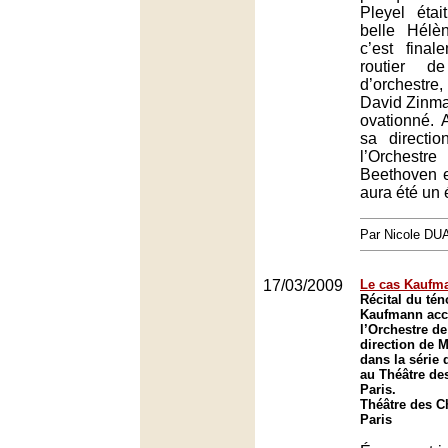
Pleyel éta
belle Hélè
c’est fina
routier d
d’orchestr
David Zinman
ovationné. 
sa directi
l’Orchestr
Beethoven e
aura été un
Par Nicole DU
17/03/2009
Le cas Kaufm
Récital du té
Kaufmann ac
l’Orchestre d
direction de M
dans la série
au Théâtre de
Paris.
Théâtre des 
Paris