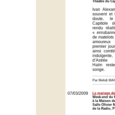
Théâtre du Ca
Ivan Alexa
souvent et
doute, l
Capitole 
rendu réali
« enrubann
de matelots 
amoureux 
premier jour
ainsi comblé
indulgent
d’Astrée 
Haïm rest
songe.
Par Mehdi MA
07/03/2009
Le mariage de
Week-end du f
à la Maison de
Salle Olivier
de la Radio, P