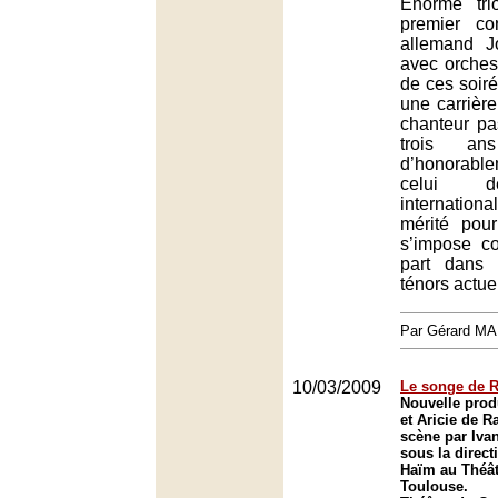
Énorme tr
premier co
allemand 
avec orches
de ces soir
une carrièr
chanteur p
trois a
d’honorab
celui d
internatio
mérité pour
s’impose 
part dans
ténors actue
Par Gérard M
10/03/2009
Le songe de 
Nouvelle prod
et Aricie de 
scène par Iva
sous la direc
Haïm au Théât
Toulouse.