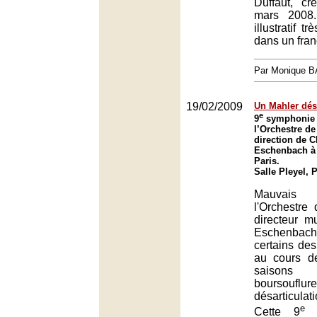
Duffaut, c
mars 2008.
illustratif t
dans un franç
Par Monique 
19/02/2009
Un Mahler dés
e
9
symphonie 
l’Orchestre de
direction de C
Eschenbach à l
Paris.
Salle Pleyel, 
Mauvais
l'Orchestre
directeur m
Eschenbach
certains des
au cours d
saisons
boursouflur
désarticulat
e
Cette 9
s