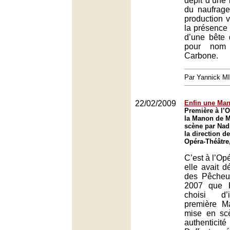
dépit d’une
du naufrage
production v
la présence d
d’une bête
pour nom 
Carbone.
Par Yannick M
22/02/2009
Enfin une Man
Première à l’
la Manon de M
scène par Nad
la direction d
Opéra-Théâtre
C’est à l’Op
elle avait d
des Pêcheu
2007 que P
choisi d’i
première M
mise en sc
authentic