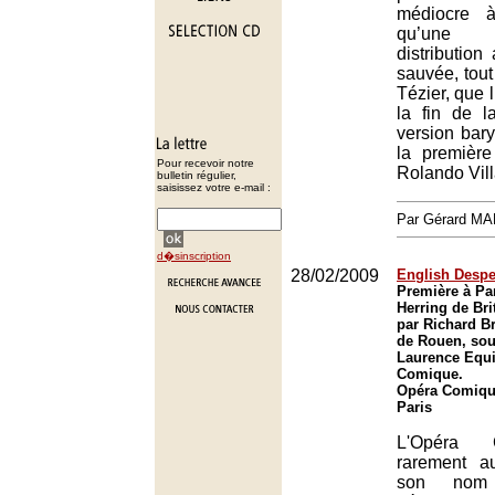
médiocre à
qu’une 
distributio
sauvée, tou
Tézier, que 
la fin de l
version bary
la premièr
Pour recevoir notre
Rolando Vil
bulletin régulier,
saisissez votre e-mail :
Par Gérard M
d�sinscription
28/02/2009
English Despe
Première à Par
Herring de Bri
par Richard B
de Rouen, sous
Laurence Equi
Comique.
Opéra Comique
Paris
L'Opéra 
rarement a
son nom