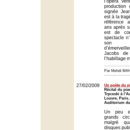
l’opéra vén
production 
signée Jean
est à la trag
référence 
ans après sa
est de con
spectacle n
son 
d’émerveil
Jacobs de
l’habillage 
Par Mehdi MA
27/02/2009
Un poète du p
Récital du pi
Trpceski à l’A
Louvre, Paris.
Auditorium du
Un peu e
grands circ
malgré qua
disques publ