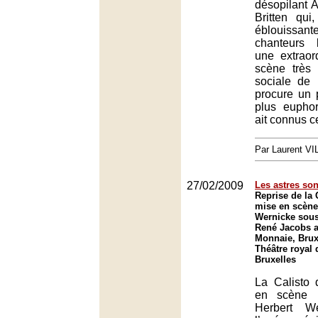
désopilant A
Britten qui
éblouissa
chanteurs 
une extraor
scène très 
sociale de 
procure un p
plus euphor
ait connus c
Par Laurent V
27/02/2009
Les astres son
Reprise de la 
mise en scène
Wernicke sous 
René Jacobs a
Monnaie, Brux
Théâtre royal 
Bruxelles
La Calisto 
en scène p
Herbert W