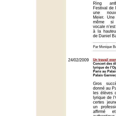
Ring ant
Festival de 
une nouve
Meier. Une
même si l’
vocale n’est
à la hauteu
de Daniel B
Par Monique 
24/02/2009
Un travail exe
Concert des él
lyrique de l’O
Paris au Palai
Palais Garnier
Gros succ
donné au Pa
les élèves d
lyrique de l
certes jeun
un profess
affirmé e