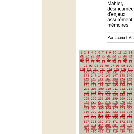
Mahler,
désincarn
d'enjeux
assurément
mémoires.
Par Laurent V
1
2
3
4
5
6
7
8
9
10
11
12
13
26
27
28
29
30
31
32
33
34
35
48
49
50
51
52
53
54
55
56
57
70
71
72
73
74
75
76
77
78
79
92
93
94
95
96
97
98
99
100
110
111
112
113
114
115
116
117
127
128
129
130
131
132
133
143
144
145
146
147
148
149
159
160
161
162
163
164
165
175
176
177
178
179
180
181
191
192
193
194
195
196
197
207
208
209
210
211
212
213
223
224
225
226
227
228
229
239
240
241
242
243
244
245
255
256
257
258
259
260
261
271
272
273
274
275
276
277
287
288
289
290
291
292
293
303
304
305
306
307
308
309
319
320
321
322
323
324
325
335
336
337
338
339
340
341
351
352
353
354
355
356
357
367
368
369
370
371
372
373
383
384
385
386
387
388
389
399
400
401
402
403
404
405
415
416
417
418
419
420
421