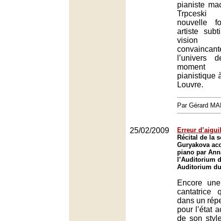
pianiste m
Trpceski 
nouvelle 
artiste sub
vision
convaincante
l’univers 
moment
pianistique 
Louvre.
Par Gérard M
25/02/2009
Erreur d’aigui
Récital de la 
Guryakova ac
piano par An
l’Auditorium d
Auditorium du
Encore une
cantatrice 
dans un répe
pour l’état a
de son style