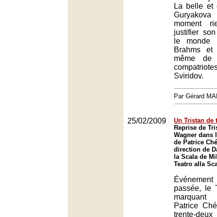
La belle et
Guryakov
moment ri
justifier so
le monde 
Brahms et 
même de 
compatriot
Sviridov.
Par Gérard M
25/02/2009
Un Tristan de 
Reprise de Tri
Wagner dans l
de Patrice Ché
direction de 
la Scala de Mi
Teatro alla Sc
Événement
passée, le T
marquant 
Patrice Ch
trente-deu