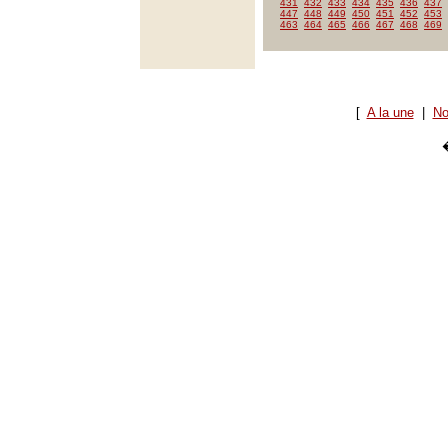
431
432
433
434
435
436
437
447
448
449
450
451
452
453
463
464
465
466
467
468
469
[
A la une
|
No