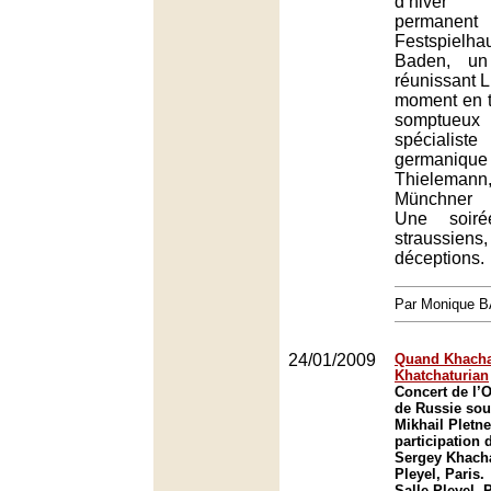
d’hiver 
permanent 
Festspiel
Baden, un
réunissant L
moment en t
somptueux
spécialist
germanique 
Thielemann, 
Münchner P
Une soiré
straussiens
déceptions.
Par Monique 
24/01/2009
Quand Khacha
Khatchaturian
Concert de l’O
de Russie sous
Mikhail Pletne
participation 
Sergey Khacha
Pleyel, Paris.
Salle Pleyel, 