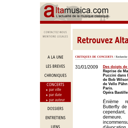
CRITIQUES DE CONCERTS
/ Recherche 
31/01/2009
Des doigts de
Reprise de Ma
Puccini dans 
de Bob Wilson
de Vello Pähn
Paris.
Opéra Bastille
Énième r
Butterfly d
cependant, 
demeur
incommens
d'évocati