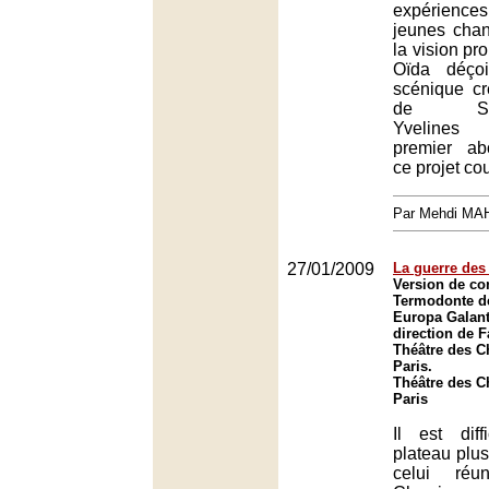
expérience
jeunes chan
la vision pr
Oïda déçoi
scénique c
de Saint
Yvelines 
premier ab
ce projet co
Par Mehdi MA
27/01/2009
La guerre des
Version de co
Termodonte de
Europa Galant
direction de 
Théâtre des 
Paris.
Théâtre des 
Paris
Il est diff
plateau plus
celui réu