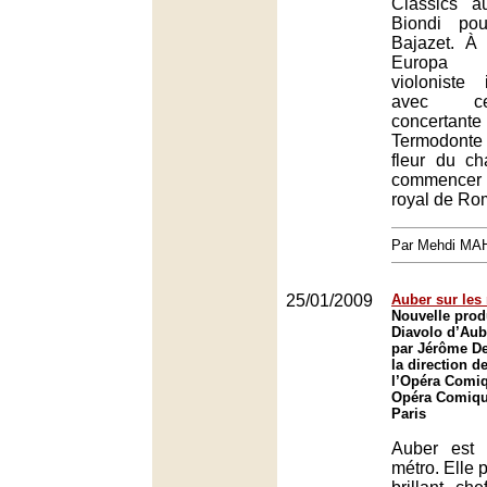
Classics a
Biondi pou
Bajazet. À
Europa 
violoniste 
avec ce
concertant
Termodonte o
fleur du ch
commencer
royal de Ro
Par Mehdi MA
25/01/2009
Auber sur les 
Nouvelle prod
Diavolo d’Aub
par Jérôme D
la direction d
l’Opéra Comiq
Opéra Comique
Paris
Auber est 
métro. Elle 