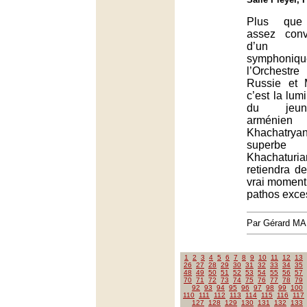
Plus que l
assez con
d’un p
symphoniq
l’Orchest
Russie et M
c’est la lu
du jeune
arméni
Khachatr
superbe 
Khachatur
retiendra d
vrai moment
pathos exces
Par Gérard M
1
2
3
4
5
6
7
8
9
10
11
12
13
26
27
28
29
30
31
32
33
34
35
48
49
50
51
52
53
54
55
56
57
70
71
72
73
74
75
76
77
78
79
92
93
94
95
96
97
98
99
100
110
111
112
113
114
115
116
117
127
128
129
130
131
132
133