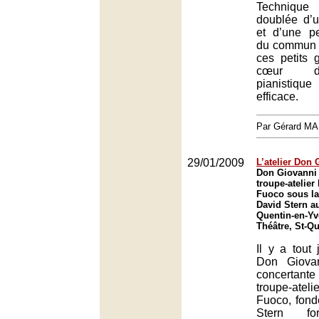
Technique
doublée d’
et d’une pe
du commun :
ces petits 
cœur d
pianistique
efficace.
Par Gérard M
29/01/2009
L’atelier Don 
Don Giovanni 
troupe-atelier
Fuoco sous la
David Stern au
Quentin-en-Yv
Théâtre, St-Q
Il y a tout
Don Giova
concertant
troupe-at
Fuoco, fond
Stern f