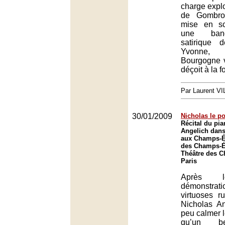
charge explo
de Gombro
mise en sc
une ban
satirique
Yvonne, 
Bourgogne vi
déçoit à la fo
Par Laurent 
30/01/2009
Nicholas le p
Récital du pia
Angelich dans
aux Champs-É
des Champs-Él
Théâtre des 
Paris
Après l
démonstrat
virtuoses r
Nicholas An
peu calmer l
qu’un b