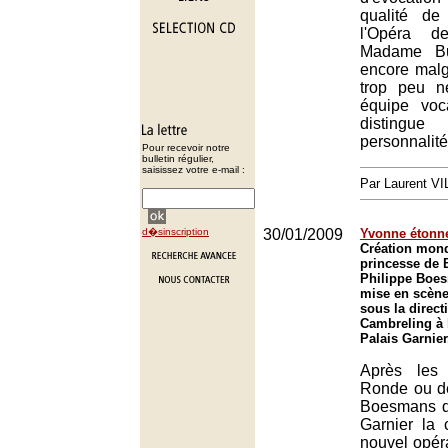
qualité de
l'Opéra d
Madame But
encore malg
trop peu n
équipe voc
distin
personnalité
Pour recevoir notre
bulletin régulier,
saisissez votre e-mail :
Par Laurent 
d�sinscription
30/01/2009
Yvonne étonn
Création mond
princesse de
Philippe Boe
mise en scène
sous la direct
Cambreling à 
Palais Garnier
Après les
Ronde ou de
Boesmans d
Garnier la 
nouvel opéra