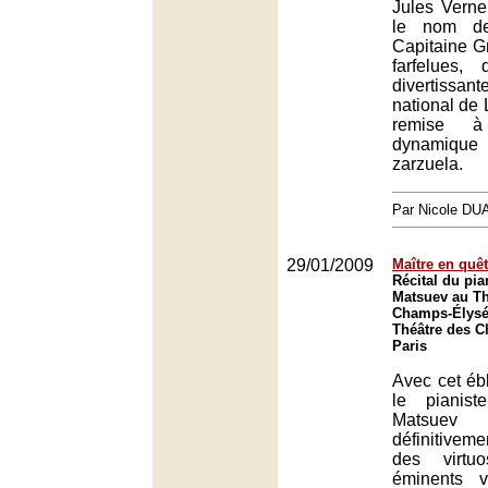
Jules Verne
le nom d
Capitaine Gr
farfelues,
divertissa
national de 
remise à
dynamique 
zarzuela.
Par Nicole DU
29/01/2009
Maître en quêt
Récital du pia
Matsuev au Th
Champs-Élysée
Théâtre des 
Paris
Avec cet ébl
le pianis
Matsuev
définitivem
des virtu
éminents v