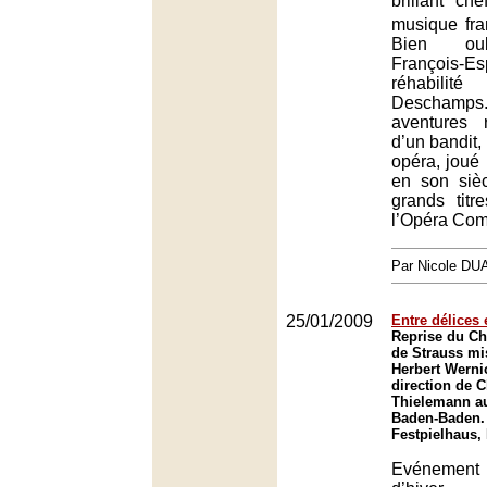
brillant ch
musique fra
Bien oub
François-E
réhabilit
Deschamps.
aventures 
d’un bandit,
opéra, joué 
en son sièc
grands tit
l’Opéra Com
Par Nicole DU
25/01/2009
Entre délices 
Reprise du Che
de Strauss mi
Herbert Werni
direction de C
Thielemann au
Baden-Baden.
Festpielhaus,
Evénement