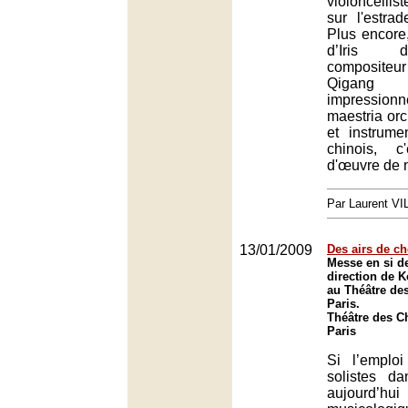
violoncelli
sur l'estr
Plus encore,
d’Iris 
compositeur
Qigang
impression
maestria orc
et instrumen
chinois, c
d'œuvre de 
Par Laurent V
13/01/2009
Des airs de ch
Messe en si d
direction de 
au Théâtre de
Paris.
Théâtre des C
Paris
Si l’emplo
solistes d
aujourd’hui