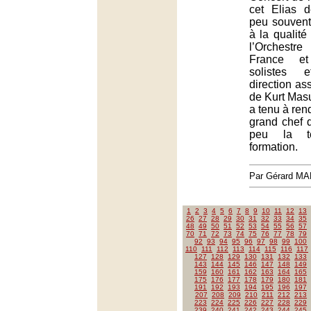
cet Elias 
peu souvent
à la qualit
l’Orchestr
France et
solistes 
direction as
de Kurt Masu
a tenu à re
grand chef q
peu la t
formation.
Par Gérard M
1
2
3
4
5
6
7
8
9
10
11
12
13
26
27
28
29
30
31
32
33
34
35
48
49
50
51
52
53
54
55
56
57
70
71
72
73
74
75
76
77
78
79
92
93
94
95
96
97
98
99
100
110
111
112
113
114
115
116
117
127
128
129
130
131
132
133
143
144
145
146
147
148
149
159
160
161
162
163
164
165
175
176
177
178
179
180
181
191
192
193
194
195
196
197
207
208
209
210
211
212
213
223
224
225
226
227
228
229
239
240
241
242
243
244
245