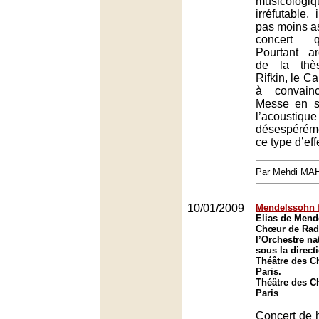
musicologi
irréfutable,
pas moins as
concert q
Pourtant a
de la thè
Rifkin, le C
à convain
Messe en si
l’acousti
désespéréme
ce type d’effe
Par Mehdi MA
10/01/2009
Mendelssohn f
Elias de Mend
Chœur de Radi
l’Orchestre na
sous la direct
Théâtre des C
Paris.
Théâtre des C
Paris
Concert de 