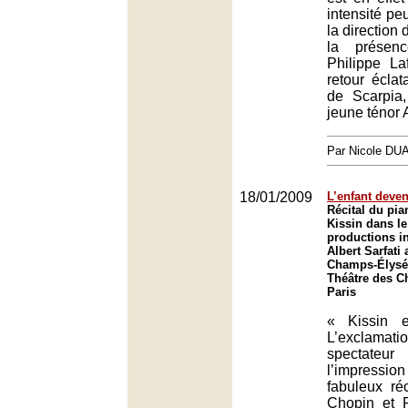
intensité peu
la directio
la présen
Philippe La
retour éclat
de Scarpia,
jeune ténor 
Par Nicole DU
18/01/2009
L’enfant deven
Récital du pia
Kissin dans le
productions in
Albert Sarfati
Champs-Élysée
Théâtre des C
Paris
« Kissin e
L’excla
spectat
l’impression
fabuleux ré
Chopin et P