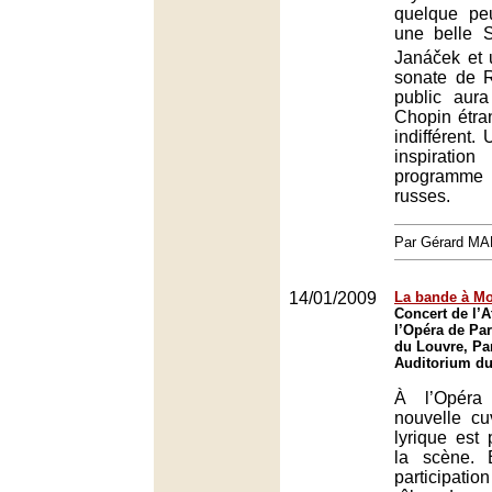
quelque peu
une belle 
Janáček et 
sonate de 
public aur
Chopin étra
indifférent.
inspirat
programme
russes.
Par Gérard M
14/01/2009
La bande à Mo
Concert de l’A
l’Opéra de Par
du Louvre, Par
Auditorium du
À l’Opéra
nouvelle cu
lyrique est 
la scène. 
participati