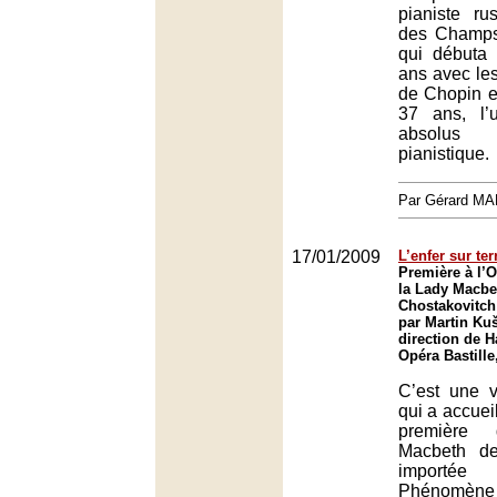
pianiste r
des Champs
qui débuta
ans avec le
de Chopin e
37 ans, l’
absolu
pianistique.
Par Gérard M
17/01/2009
L’enfer sur ter
Première à l’O
la Lady Macbe
Chostakovitch
par Martin Kuš
direction de 
Opéra Bastille
C’est une v
qui a accueil
première
Macbeth de
importée 
Phénomène 