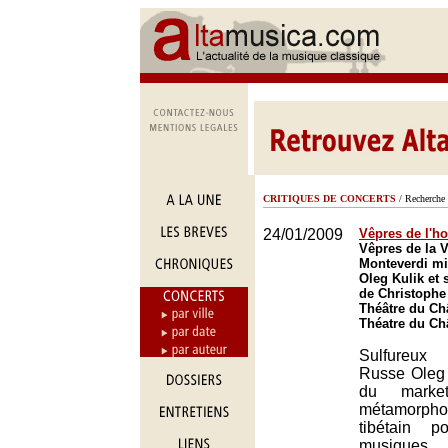
CRITIQUES DE CONCERTS
/ Recherche 
24/01/2009
Vêpres de l'
Vêpres de la 
Monteverdi mi
Oleg Kulik et 
de Christophe
Théâtre du Châ
Théatre du Châ
Sulfureux 
Russe Oleg 
du market
métamorpho
tibétain p
musique