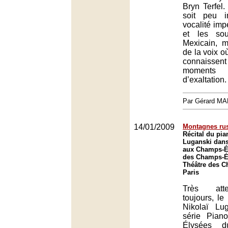
Bryn Terfel
soit peu i
vocalité imp
et les sou
Mexicain, m
de la voix o
connaisse
moments
d’exaltation.
Par Gérard M
14/01/2009
Montagnes ru
Récital du pia
Luganski dans
aux Champs-Él
des Champs-Él
Théâtre des C
Paris
Très at
toujours, le
Nikolaï Lu
série Pian
Élysées 