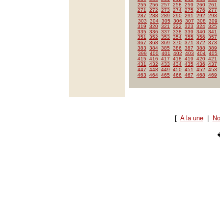
255
256
257
258
259
260
261
271
272
273
274
275
276
277
287
288
289
290
291
292
293
303
304
305
306
307
308
309
319
320
321
322
323
324
325
335
336
337
338
339
340
341
351
352
353
354
355
356
357
367
368
369
370
371
372
373
383
384
385
386
387
388
389
399
400
401
402
403
404
405
415
416
417
418
419
420
421
431
432
433
434
435
436
437
447
448
449
450
451
452
453
463
464
465
466
467
468
469
[
A la une
|
No