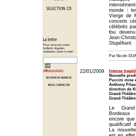
intensément
monde : le
Vierge de 
concerts c
célébrés pa
fou devenu
Jean-Chris
Stupéfiant.
Pour recevoir notre
bulletin régulier,
saisissez votre e-mail :
Par Nicole DU
d�sinscription
22/01/2009
Intense tragéd
Nouvelle prod
Puccini mise 
Anthony Pilava
direction de 
Grand-Théâtre
Grand-Théâtre
Le Grand
Bordeaux 
encore que
qualificatif 
La nouvell
est en effe