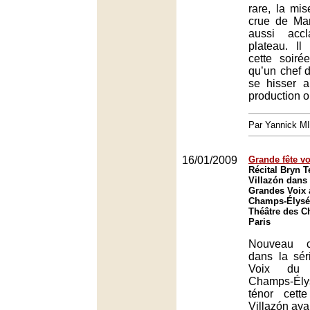
rare, la mi
crue de Mar
aussi acc
plateau. I
cette soiré
qu’un chef 
se hisser 
production o
Par Yannick M
16/01/2009
Grande fête v
Récital Bryn T
Villazón dans 
Grandes Voix 
Champs-Élysée
Théâtre des C
Paris
Nouveau c
dans la sé
Voix du 
Champs-Élys
ténor cett
Villazón ay