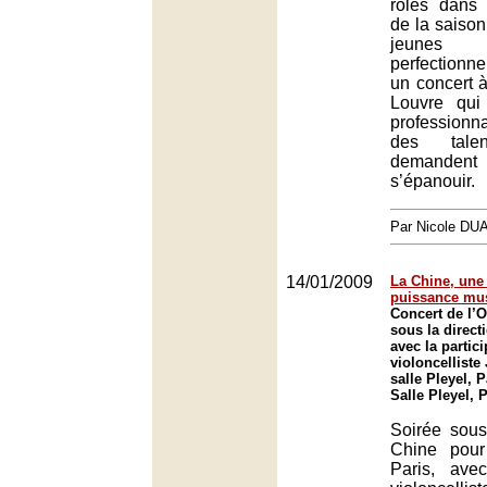
rôles dans 
de la saison
jeunes 
perfectionn
un concert à
Louvre qui
professionn
des tal
demanden
s’épanouir.
Par Nicole DU
14/01/2009
La Chine, une
puissance mus
Concert de l’O
sous la direct
avec la partic
violoncelliste
salle Pleyel, P
Salle Pleyel, 
Soirée sous
Chine pour
Paris, ave