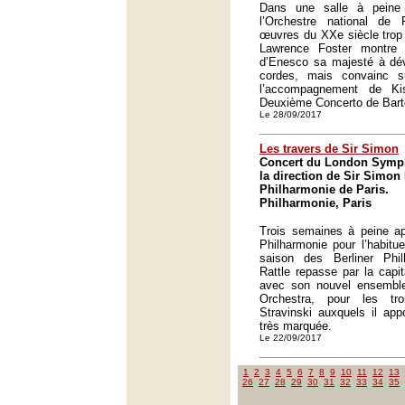
Dans une salle à peine 
l’Orchestre national de
œuvres du XXe siècle trop
Lawrence Foster montre 
d’Enesco sa majesté à dé
cordes, mais convainc s
l’accompagnement de Ki
Deuxième Concerto de Bart
Le 28/09/2017
Les travers de Sir Simon
Concert du London Symp
la direction de Sir Simon 
Philharmonie de Paris.
Philharmonie, Paris
Trois semaines à peine ap
Philharmonie pour l’habitu
saison des Berliner Phi
Rattle repasse par la capit
avec son nouvel ensembl
Orchestra, pour les tr
Stravinski auxquels il ap
très marquée.
Le 22/09/2017
1
2
3
4
5
6
7
8
9
10
11
12
13
26
27
28
29
30
31
32
33
34
35