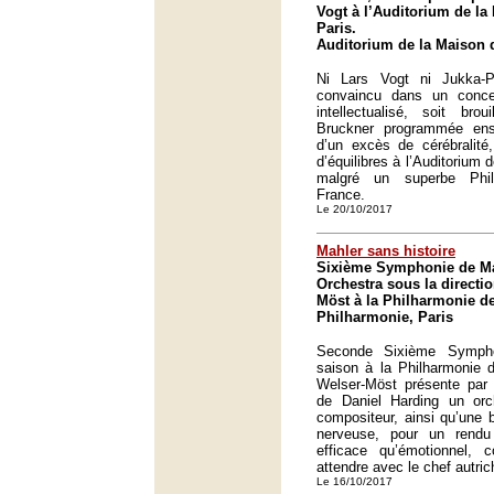
Vogt à l’Auditorium de la
Paris.
Auditorium de la Maison d
Ni Lars Vogt ni Jukka-P
convaincu dans un conce
intellectualisé, soit br
Bruckner programmée ensu
d’un excès de cérébralité
d’équilibres à l’Auditorium 
malgré un superbe Phi
France.
Le 20/10/2017
Mahler sans histoire
Sixième Symphonie de Mah
Orchestra sous la directi
Möst à la Philharmonie de
Philharmonie, Paris
Seconde Sixième Symph
saison à la Philharmonie d
Welser-Möst présente par r
de Daniel Harding un orch
compositeur, ainsi qu’une b
nerveuse, pour un rendu
efficace qu’émotionnel,
attendre avec le chef autric
Le 16/10/2017