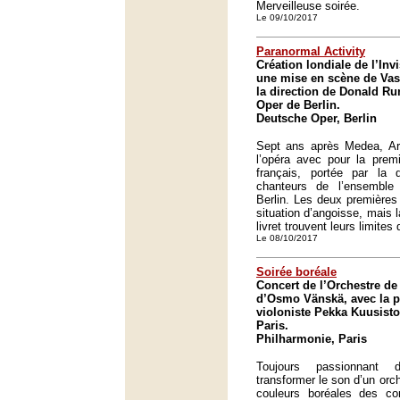
Merveilleuse soirée.
Le 09/10/2017
Paranormal Activity
Création londiale de l’In
une mise en scène de Vas
la direction de Donald Ru
Oper de Berlin.
Deutsche Oper, Berlin
Sept ans après Medea, Ari
l’opéra avec pour la premi
français, portée par la 
chanteurs de l’ensembl
Berlin. Les deux premières 
situation d’angoisse, mais
livret trouvent leurs limites 
Le 08/10/2017
Soirée boréale
Concert de l’Orchestre de 
d’Osmo Vänskä, avec la pa
violoniste Pekka Kuusisto
Paris.
Philharmonie, Paris
Toujours passionnant
transformer le son d’un orch
couleurs boréales des c