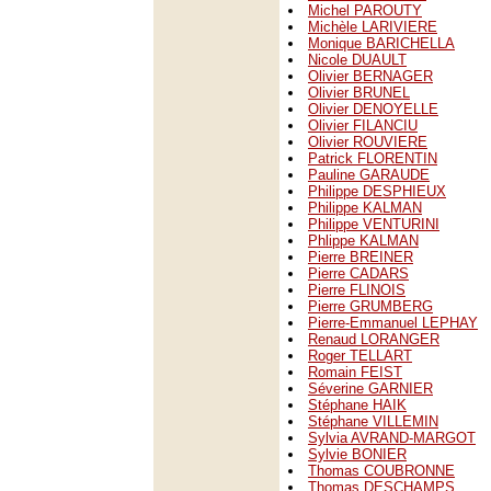
Michel PAROUTY
Michèle LARIVIERE
Monique BARICHELLA
Nicole DUAULT
Olivier BERNAGER
Olivier BRUNEL
Olivier DENOYELLE
Olivier FILANCIU
Olivier ROUVIERE
Patrick FLORENTIN
Pauline GARAUDE
Philippe DESPHIEUX
Philippe KALMAN
Philippe VENTURINI
Phlippe KALMAN
Pierre BREINER
Pierre CADARS
Pierre FLINOIS
Pierre GRUMBERG
Pierre-Emmanuel LEPHAY
Renaud LORANGER
Roger TELLART
Romain FEIST
Séverine GARNIER
Stéphane HAIK
Stéphane VILLEMIN
Sylvia AVRAND-MARGOT
Sylvie BONIER
Thomas COUBRONNE
Thomas DESCHAMPS