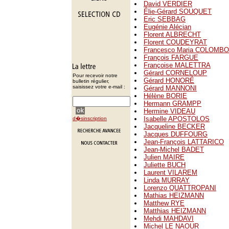
David VERDIER
Élie-Gérard SOUQUET
Eric SEBBAG
Eugénie Alécian
Florent ALBRECHT
Florent COUDEYRAT
Francesco Maria COLOMBO
François FARGUE
Françoise MALETTRA
Gérard CORNELOUP
Pour recevoir notre
Gérard HONORÉ
bulletin régulier,
saisissez votre e-mail :
Gérard MANNONI
Hélène BORIE
Hermann GRAMPP
Hermine VIDEAU
Isabelle APOSTOLOS
d�sinscription
Jacqueline BECKER
Jacques DUFFOURG
Jean-François LATTARICO
Jean-Michel BADET
Julien MAIRE
Juliette BUCH
Laurent VILAREM
Linda MURRAY
Lorenzo QUATTROPANI
Mathias HEIZMANN
Matthew RYE
Matthias HEIZMANN
Mehdi MAHDAVI
Michel LE NAOUR