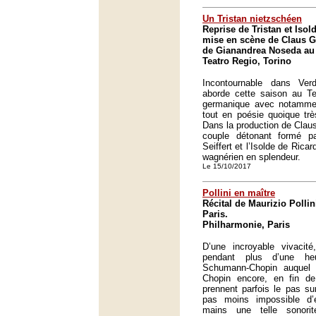
Un Tristan nietzschéen
Reprise de Tristan et Iso
mise en scène de Claus Gu
de Gianandrea Noseda au 
Teatro Regio, Torino
Incontournable dans Ver
aborde cette saison au Tea
germanique avec notammen
tout en poésie quoique tr
Dans la production de Claus 
couple détonant formé p
Seiffert et l’Isolde de Rica
wagnérien en splendeur.
Le 15/10/2017
Pollini en maître
Récital de Maurizio Pollin
Paris.
Philharmonie, Paris
D’une incroyable vivacité,
pendant plus d’une heu
Schumann-Chopin auquel 
Chopin encore, en fin de
prennent parfois le pas sur
pas moins impossible d’
mains une telle sonori