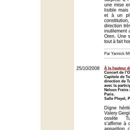
une mise e
lisible mais
et à un pl
constitution,
direction trè
inutilement 
Oren. Une s
tout à fait h
Par Yannick M
25/10/2008
À la hauteur d
Concert de l’
Capitole de T
direction de 
avec la partic
Nelson Freire à
Paris.
Salle Pleyel, 
Digne hérit
Valery Gergi
ossète T
s’affirme à
apparition