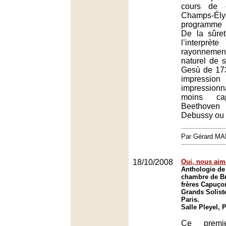
cours de c
Champs-
programme t
De la sûre
l’inter
rayonneme
naturel de 
Gesù de 17
impressio
impression
moins cap
Beethov
Debussy ou S
Par Gérard M
18/10/2008
Oui, nous aim
Anthologie de
chambre de B
frères Capuçon
Grands Soliste
Paris.
Salle Pleyel, 
Ce premi