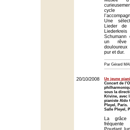
curieusemen
cycle 
l’accompag
Une sélect
Lieder de
Liederkre
Schumann 
un rêve 
douloureux
pur et dur.
Par Gérard M
20/10/2008
Un jeune piani
Concert de l’O
philharmoniq
sous la direc
Krivine, avec 
pianiste Aldo C
Pleyel, Paris.
Salle Pleyel, 
La grâce 
fréquente
Pourtant, lun