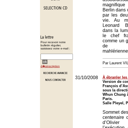
magnifique
Berlin dans 
par les deu
vie. Au m
Leonard Be
dans la lumi
le chef fra
comme un g
Pour recevoir notre
de l'int
bulletin régulier,
saisissez votre e-mail :
mahlérienne
Par Laurent V
d�sinscription
31/10/2008
À ébranler le
Version de con
François d’As
sous la direc
Whun Chung à 
Paris.
Salle Pleyel, 
Sommet des 
centenaire 
d’Olivie
l’exécution