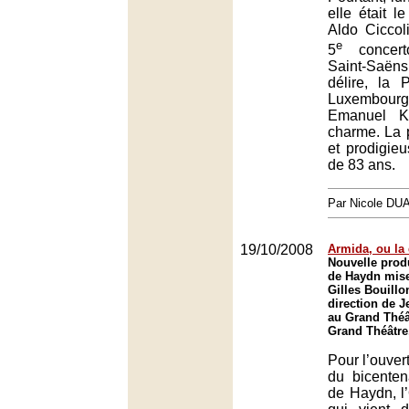
elle était le
Aldo Ciccol
e
5
concert
Saint-Saën
délire, la 
Luxembour
Emanuel Kr
charme. La 
et prodigieu
de 83 ans.
Par Nicole DU
19/10/2008
Armida, ou la
Nouvelle prod
de Haydn mise
Gilles Bouillo
direction de 
au Grand Théâ
Grand Théâtre
Pour l’ouver
du bicenten
de Haydn, l