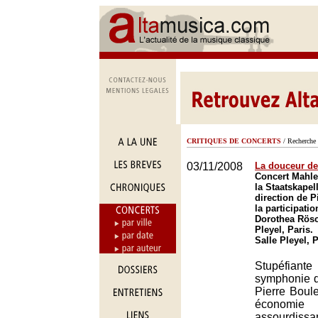
CRITIQUES DE CONCERTS
/ Recherche 
03/11/2008
La douceur de
Concert Mahle
la Staatskapel
direction de P
la participati
Dorothea Rösc
Pleyel, Paris.
Salle Pleyel, 
Stupéfiante 
symphonie d
Pierre Boul
économi
assourdissa