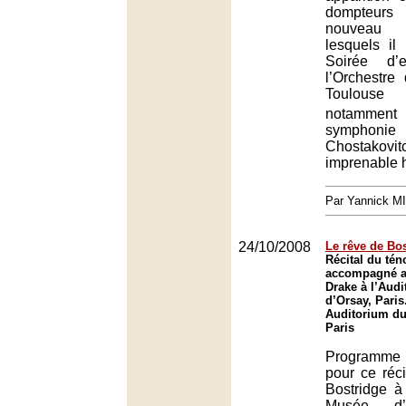
dompteurs 
nouveau 
lesquels il
Soirée d’e
l’Orchestre
Toulous
notamment
symph
Chostako
imprenable 
Par Yannick M
24/10/2008
Le rêve de Bo
Récital du tén
accompagné au
Drake à l’Aud
d’Orsay, Paris
Auditorium du
Paris
Programme 
pour ce réci
Bostridge à
Musée d’