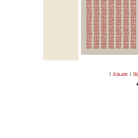
255
256
257
258
259
260
261
271
272
273
274
275
276
277
287
288
289
290
291
292
293
303
304
305
306
307
308
309
319
320
321
322
323
324
325
335
336
337
338
339
340
341
351
352
353
354
355
356
357
367
368
369
370
371
372
373
383
384
385
386
387
388
389
399
400
401
402
403
404
405
415
416
417
418
419
420
421
431
432
433
434
435
436
437
447
448
449
450
451
452
453
463
464
465
466
467
468
469
[
A la une
|
No