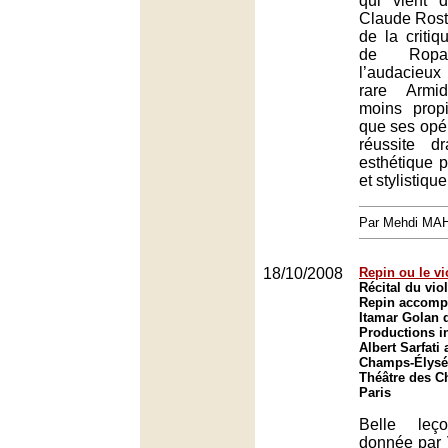
qui vient d
Claude Rost
de la criti
de Ropa
l’audacieux
rare Armid
moins prop
que ses opé
réussite d
esthétique p
et stylistique
Par Mehdi MA
18/10/2008
Repin ou le vi
Récital du vio
Repin accomp
Itamar Golan 
Productions i
Albert Sarfati
Champs-Élysée
Théâtre des C
Paris
Belle leç
donnée par