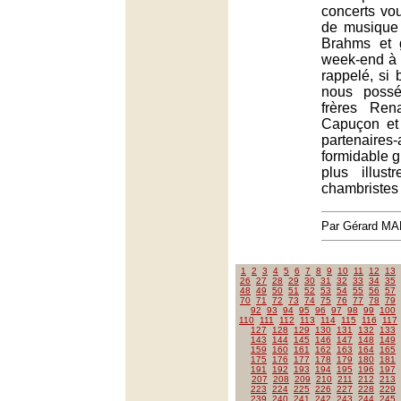
concerts vo
de musique
Brahms et 
week-end à l
rappelé, si 
nous possé
frères Ren
Capuçon et
partenai
formidable 
plus illust
chambristes 
Par Gérard M
1
2
3
4
5
6
7
8
9
10
11
12
13
26
27
28
29
30
31
32
33
34
35
48
49
50
51
52
53
54
55
56
57
70
71
72
73
74
75
76
77
78
79
92
93
94
95
96
97
98
99
100
110
111
112
113
114
115
116
117
127
128
129
130
131
132
133
143
144
145
146
147
148
149
159
160
161
162
163
164
165
175
176
177
178
179
180
181
191
192
193
194
195
196
197
207
208
209
210
211
212
213
223
224
225
226
227
228
229
239
240
241
242
243
244
245