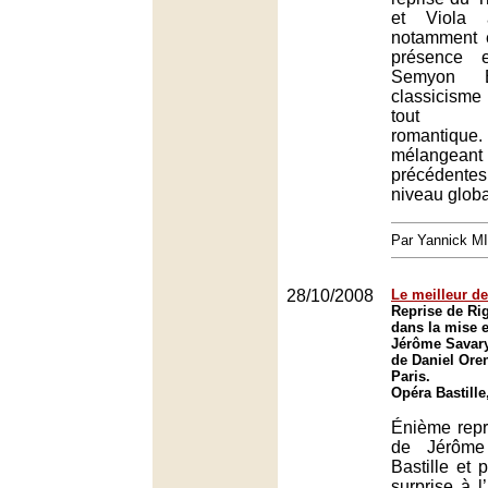
et Viola à
notamment 
présence 
Semyon B
classicisme 
tout e
romantique
mélangeant l
précédente
niveau globa
Par Yannick M
28/10/2008
Le meilleur de
Reprise de Rig
dans la mise 
Jérôme Savary,
de Daniel Oren
Paris.
Opéra Bastille
Énième repr
de Jérôme
Bastille et 
surprise à l