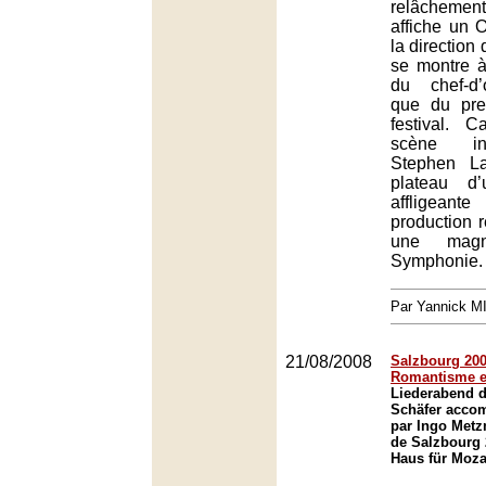
relâcheme
affiche un O
la direction
se montre à
du chef-d
que du pr
festival. 
scène in
Stephen L
plateau d’
affligeant
production r
une magni
Symphonie.
Par Yannick 
21/08/2008
Salzbourg 2008
Romantisme et
Liederabend d
Schäfer acco
par Ingo Metz
de Salzbourg 
Haus für Moza