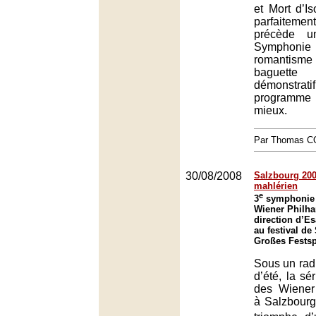
et Mort d’I
parfaitem
précède un
Symphonie
romanti
baguette
démonstra
programme
mieux.
Par Thomas 
30/08/2008
Salzbourg 200
mahlérien
e
3
symphonie d
Wiener Philha
direction d’E
au festival de
Großes Festsp
Sous un radi
d’été, la s
des Wiener
à Salzbourg