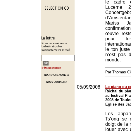
le cadre 
Lucerne 
Concertgeb
d’Amsterd
Mariss J
confirmat
œuvre rest
pour les
Pour recevoir notre
internationa
bulletin régulier,
le ton just
saisissez votre e-mail :
n’est pas 
monde.
d�sinscription
Par Thomas 
05/09/2008
Le piano du 
Récital du pi
au festival P
2008 de Toulo
Eglise des Ja
Les appar
Ts’ong se 
doigt de la 
jouer avec u