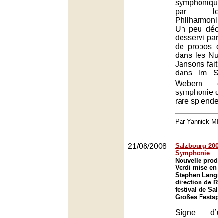
symphoniq
par le
Philharmoni
Un peu déce
desservi par
de propos 
dans les Nui
Jansons fait
dans Im S
Webern
symphonie 
rare splende
Par Yannick 
21/08/2008
Salzbourg 2008
Symphonie
Nouvelle prod
Verdi mise en
Stephen Langr
direction de 
festival de Sa
Großes Festsp
Signe d’u