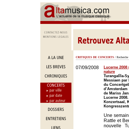
CRITIQUES DE CONCERTS
/ Recherche 
07/09/2008
Lucerne 2008 
nature
Turangalîla-
Messiaen par 
du Concertge
d’Amsterdam s
de Mariss Jan
Lucerne 2008.
Konzertsaal, 
Kongresszent
Une semaine
Rattle et Be
nouvelle Tu