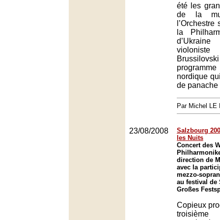
été les gra
de la mus
l’Orchestre
la Philhar
d’Ukraine 
violonis
Brussilovsk
program
nordique qu
de panache n
Par Michel L
23/08/2008
Salzbourg 2008
les Nuits
Concert des W
Philharmonike
direction de 
avec la partic
mezzo-sopran
au festival de
Großes Festsp
Copieux pr
troisiè