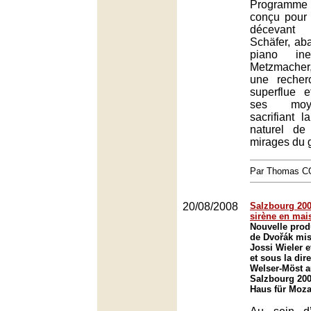
Programme o
conçu pour
décevant 
Schäfer, ab
piano ine
Metzmacher
une recher
superflue 
ses moy
sacrifiant la
naturel de
mirages du 
Par Thomas 
20/08/2008
Salzbourg 2008
sirène en mai
Nouvelle prod
de Dvořák mis
Jossi Wieler 
et sous la dir
Welser-Möst au
Salzbourg 200
Haus für Moza