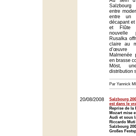
Au sein d’
Salzbourg
entre modern
entre un 
décapant et
et Flûte 
nouvelle 
Rusalka off
claire au 
d’œuvre
Malmenée p
en brasse c
Möst, un
distribution
Par Yannick 
20/08/2008
Salzbourg 200
est dans le vr
Reprise de la
Mozart mise e
Audi et sous l
Riccardo Muti 
Salzbourg 200
Großes Festsp