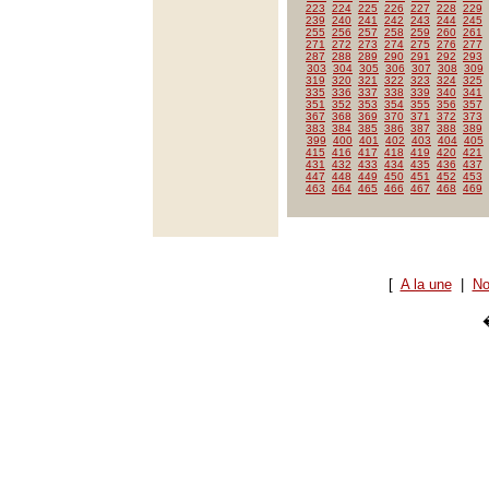
223
224
225
226
227
228
229
239
240
241
242
243
244
245
255
256
257
258
259
260
261
271
272
273
274
275
276
277
287
288
289
290
291
292
293
303
304
305
306
307
308
309
319
320
321
322
323
324
325
335
336
337
338
339
340
341
351
352
353
354
355
356
357
367
368
369
370
371
372
373
383
384
385
386
387
388
389
399
400
401
402
403
404
405
415
416
417
418
419
420
421
431
432
433
434
435
436
437
447
448
449
450
451
452
453
463
464
465
466
467
468
469
[
A la une
|
No