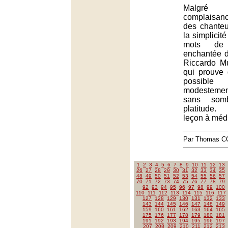
Malgré
complaisan
des chanteur
la simplicité
mots de 
enchantée d
Riccardo Mu
qui prouve 
possible
modestement
sans som
platitude.
leçon à médi
Par Thomas 
1
2
3
4
5
6
7
8
9
10
11
12
13
26
27
28
29
30
31
32
33
34
35
48
49
50
51
52
53
54
55
56
57
70
71
72
73
74
75
76
77
78
79
92
93
94
95
96
97
98
99
100
110
111
112
113
114
115
116
117
127
128
129
130
131
132
133
143
144
145
146
147
148
149
159
160
161
162
163
164
165
175
176
177
178
179
180
181
191
192
193
194
195
196
197
207
208
209
210
211
212
213