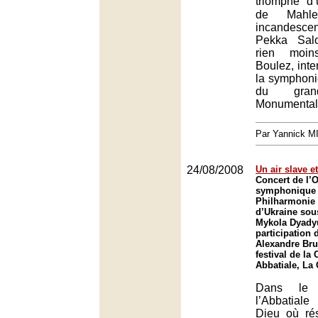
triomphe d
de Mahle
incandesce
Pekka Salo
rien moin
Boulez, inte
la symphoni
du grand
Monumental 
Par Yannick 
24/08/2008
Un air slave e
Concert de l’
symphonique 
Philharmonie 
d’Ukraine sous
Mykola Dyadyu
participation 
Alexandre Bru
festival de la
Abbatiale, La
Dans le 
l’Abbatial
Dieu où ré