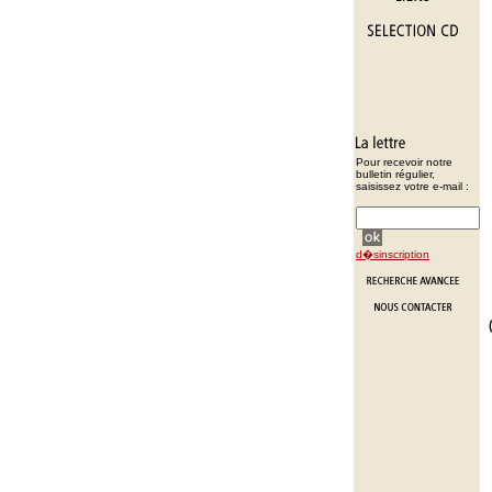
Pour recevoir notre
bulletin régulier,
saisissez votre e-mail :
d�sinscription