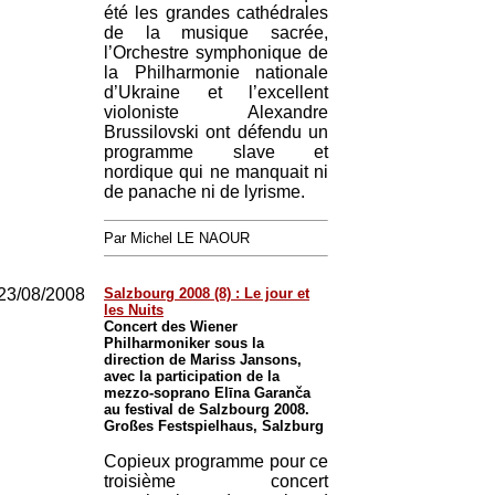
été les grandes cathédrales
de la musique sacrée,
l’Orchestre symphonique de
la Philharmonie nationale
d’Ukraine et l’excellent
violoniste Alexandre
Brussilovski ont défendu un
programme slave et
nordique qui ne manquait ni
de panache ni de lyrisme.
Par Michel LE NAOUR
23/08/2008
Salzbourg 2008 (8) : Le jour et
les Nuits
Concert des Wiener
Philharmoniker sous la
direction de Mariss Jansons,
avec la participation de la
mezzo-soprano Elīna Garanča
au festival de Salzbourg 2008.
Großes Festspielhaus, Salzburg
Copieux programme pour ce
troisième concert