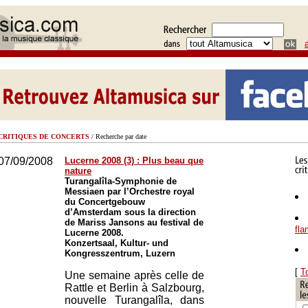
CRITIQUES DE CONCERTS
/ Recherche par date
07/09/2008
Lucerne 2008 (3) : Plus beau que
nature
Turangalîla-Symphonie de
Messiaen par l’Orchestre royal
du Concertgebouw
d’Amsterdam sous la direction
de Mariss Jansons au festival de
fl
Lucerne 2008.
Konzertsaal, Kultur- und
Kongresszentrum, Luzern
[
T
Une semaine après celle de
Rattle et Berlin à Salzbourg,
nouvelle Turangalîla, dans