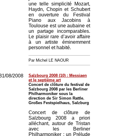
une telle simplicité Mozart,
Haydn, Chopin et Schubert
en ouverture du Festival
Piano aux Jacobins à
Toulouse est une aubaine et
un partage incomparables.
Le plaisir rare d’avoir affaire
à un artiste éminemment
personnel et habité.
Par Michel LE NAOUR
31/08/2008
Salzbourg 2008 (10) : Messiaen
et le septième art
Concert de clôture du festival de
Salzbourg 2008 par les Berliner
Philharmoniker sous la
direction de Sir Simon Rattle.
Großes Festspielhaus, Salzburg
Concert de clôture de
Salzbourg 2008 a priori
alléchant, autour de Tristan
avec les Berliner
Philharmoniker : un Prélude