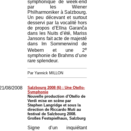
symphonique de week-end
par les Wiener
Philharmoniker à Salzbourg.
Un peu décevant et surtout
desservi par la vocalité hors
de propos d’Elīna Garanča
dans les Nuits d’été, Mariss
Jansons fait acte de majesté
dans Im Sommerwind de
e
Webern et une 2
symphonie de Brahms d’une
rare splendeur.
Par Yannick MILLON
21/08/2008
Salzbourg 2008 (6) : Une Otello-
Symphonie
Nouvelle production d’Otello de
Verdi mise en scène par
Stephen Langridge et sous la
direction de Riccardo Muti au
festival de Salzbourg 2008.
Großes Festspielhaus, Salzburg
Signe d’un inquiétant