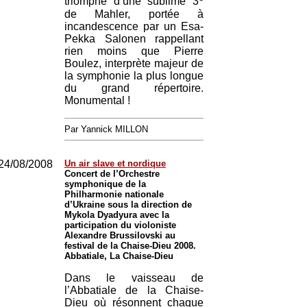
triomphe d’une sublime 3
de Mahler, portée à
incandescence par un Esa-
Pekka Salonen rappellant
rien moins que Pierre
Boulez, interprète majeur de
la symphonie la plus longue
du grand répertoire.
Monumental !
Par Yannick MILLON
24/08/2008
Un air slave et nordique
Concert de l’Orchestre
symphonique de la
Philharmonie nationale
d’Ukraine sous la direction de
Mykola Dyadyura avec la
participation du violoniste
Alexandre Brussilovski au
festival de la Chaise-Dieu 2008.
Abbatiale, La Chaise-Dieu
Dans le vaisseau de
l’Abbatiale de la Chaise-
Dieu où résonnent chaque