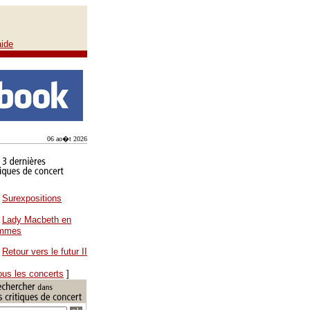
aide
06 ao�t 2026
Surexpositions
Lady Macbeth en
ammes
Retour vers le futur II
ous les concerts
]