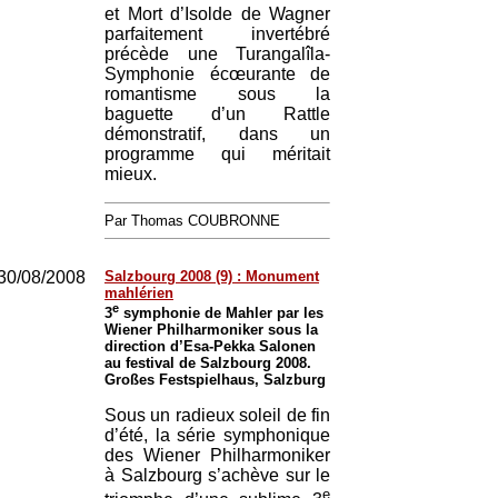
et Mort d’Isolde de Wagner
parfaitement invertébré
précède une Turangalîla-
Symphonie écœurante de
romantisme sous la
baguette d’un Rattle
démonstratif, dans un
programme qui méritait
mieux.
Par Thomas COUBRONNE
30/08/2008
Salzbourg 2008 (9) : Monument
mahlérien
e
3
symphonie de Mahler par les
Wiener Philharmoniker sous la
direction d’Esa-Pekka Salonen
au festival de Salzbourg 2008.
Großes Festspielhaus, Salzburg
Sous un radieux soleil de fin
d’été, la série symphonique
des Wiener Philharmoniker
à Salzbourg s’achève sur le
e