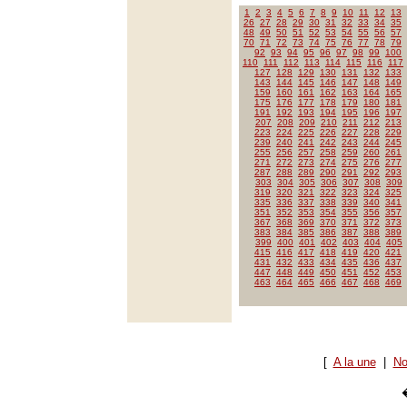
1
2
3
4
5
6
7
8
9
10
11
12
13
26
27
28
29
30
31
32
33
34
35
48
49
50
51
52
53
54
55
56
57
70
71
72
73
74
75
76
77
78
79
92
93
94
95
96
97
98
99
100
110
111
112
113
114
115
116
117
127
128
129
130
131
132
133
143
144
145
146
147
148
149
159
160
161
162
163
164
165
175
176
177
178
179
180
181
191
192
193
194
195
196
197
207
208
209
210
211
212
213
223
224
225
226
227
228
229
239
240
241
242
243
244
245
255
256
257
258
259
260
261
271
272
273
274
275
276
277
287
288
289
290
291
292
293
303
304
305
306
307
308
309
319
320
321
322
323
324
325
335
336
337
338
339
340
341
351
352
353
354
355
356
357
367
368
369
370
371
372
373
383
384
385
386
387
388
389
399
400
401
402
403
404
405
415
416
417
418
419
420
421
431
432
433
434
435
436
437
447
448
449
450
451
452
453
463
464
465
466
467
468
469
[
A la une
|
No