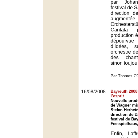
par Joha
festival de 
direction d
augment
Orchesters
Cantata 
production 
dépourvue
d’idées, 
orchestre de
des chant
sinon toujou
Par Thomas 
16/08/2008
Bayreuth 2008 
l’esprit
Nouvelle produ
de Wagner mis
Stefan Herhei
direction de D
festival de Ba
Festspielhaus
Enfin, l’af