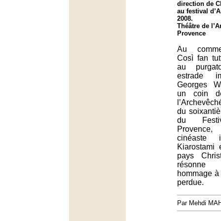
direction de 
au festival d’
2008.
Théâtre de l’A
Provence
Au commen
Così fan tut
au purgat
estrade i
Georges Wa
un coin d
l’Archevêch
du soixanti
du Festiv
Provence
cinéaste 
Kiarostami 
pays Chris
résonn
hommage à 
perdue.
Par Mehdi MA