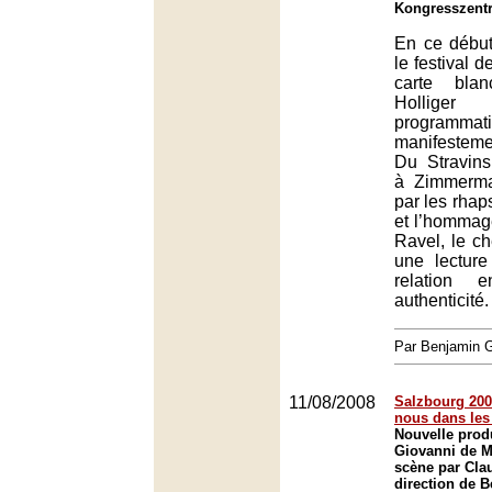
Kongresszent
En ce début
le festival 
carte bla
Hollige
programmat
manifesteme
Du Stravins
à Zimmerma
par les rhap
et l’hommag
Ravel, le c
une lectur
relation e
authenticité.
Par Benjamin
11/08/2008
Salzbourg 200
nous dans les
Nouvelle prod
Giovanni de M
scène par Clau
direction de B