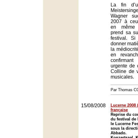
La fin d’
Meistersing
Wagner suc
2007 à ceu
en même t
prend sa su
festival. S
donner matiè
la médiocrit
en revanch
confirmant
urgente de c
Colline de v
musicales.
Par Thomas 
15/08/2008
Lucerne 2008 (
française
Reprise du co
du festival de
le Lucerne Fes
sous la direct
Abbado.
Konzertsaal, K