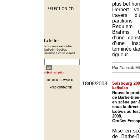
plus bel ho
Herbert v
travers 
partitions
Requiem 
Brahms. U
d’une const
d’une insp
Pour recevoir notre
terminée da
bulletin régulier,
saisissez votre e-mail :
rigueur.
Par Yannick M
d�sinscription
18/08/2008
Salzbourg 2008
kafkaïen
Nouvelle prod
de Barbe-Bleu
en scène par 
sous la direct
Eötvös au fest
2008.
Großes Festsp
Mise en sc
de Barbe-B