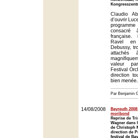
Kongresszent
Claudio Ab
d’ouvrir Luc
programme 
consacré 
française.
Ravel en
Debussy, tr
attachés 
magnifiqu
valeur pa
Festival Orc
direction to
bien menée.
Par Benjamin
14/08/2008
Bayreuth 2008 
moribond
Reprise de Tri
Wagner dans l
de Christoph M
direction de P
festival de Ba