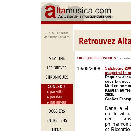
CRITIQUES DE CONCERTS
/ Recherche 
18/08/2008
Salzbourg 2008
magistral In
Requiem alle
sous la direct
Muti en homm
Karajan au fes
2008.
Großes Festsp
Dans la vil
qui le vit na
cent ans,
philharmon
et Riccardo