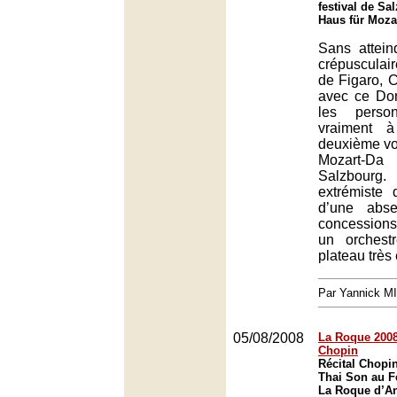
festival de Sa
Haus für Moza
Sans attein
crépusculai
de Figaro, 
avec ce Do
les person
vraiment à
deuxième vol
Mozart-D
Salzbourg
extrémiste 
d’une abse
concession
un orchest
plateau très
Par Yannick M
05/08/2008
La Roque 2008 
Chopin
Récital Chopi
Thai Son au F
La Roque d’An