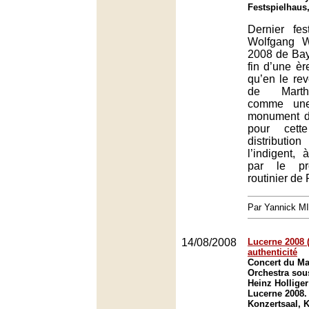
Festspielhaus
Dernier fes
Wolfgang Wa
2008 de Bay
fin d’une ère
qu’en le rev
de Martha
comme une
monument d
pour cett
distribut
l’indigent,
par le pro
routinier de
Par Yannick M
14/08/2008
Lucerne 2008 (1
authenticité
Concert du M
Orchestra sous
Heinz Holliger
Lucerne 2008.
Konzertsaal, K