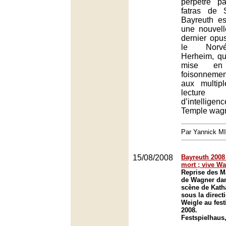
perpétré p
fatras de 
Bayreuth es
une nouvell
dernier opu
le Norvé
Herheim, qu
mise e
foisonnemen
aux multip
lecture
d’intelli
Temple wagn
Par Yannick M
15/08/2008
Bayreuth 2008 
mort ; vive Wa
Reprise des M
de Wagner dan
scène de Kath
sous la direct
Weigle au fest
2008.
Festspielhaus