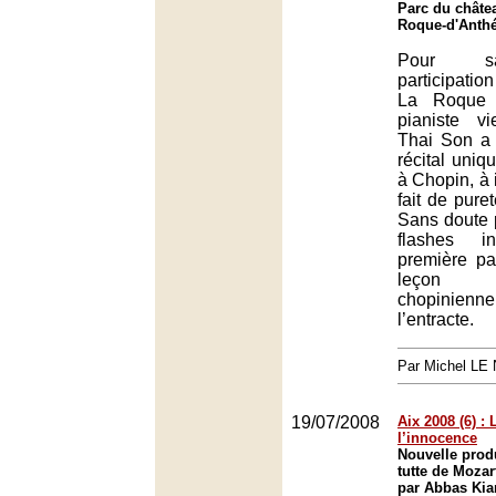
Parc du châte
Roque-d'Anth
Pour s
participatio
La Roque d
pianiste v
Thai Son a 
récital uni
à Chopin, à 
fait de puret
Sans doute 
flashes in
première par
leçon d’i
chopini
l’entracte.
Par Michel L
19/07/2008
Aix 2008 (6) :
l’innocence
Nouvelle prod
tutte de Moza
par Abbas Kia