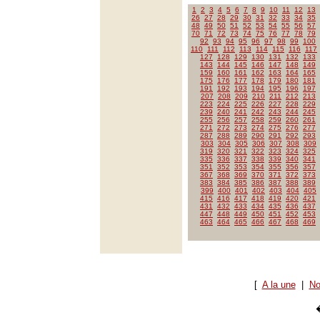
1
2
3
4
5
6
7
8
9
10
11
12
13
26
27
28
29
30
31
32
33
34
35
48
49
50
51
52
53
54
55
56
57
70
71
72
73
74
75
76
77
78
79
92
93
94
95
96
97
98
99
100
110
111
112
113
114
115
116
117
127
128
129
130
131
132
133
143
144
145
146
147
148
149
159
160
161
162
163
164
165
175
176
177
178
179
180
181
191
192
193
194
195
196
197
207
208
209
210
211
212
213
223
224
225
226
227
228
229
239
240
241
242
243
244
245
255
256
257
258
259
260
261
271
272
273
274
275
276
277
287
288
289
290
291
292
293
303
304
305
306
307
308
309
319
320
321
322
323
324
325
335
336
337
338
339
340
341
351
352
353
354
355
356
357
367
368
369
370
371
372
373
383
384
385
386
387
388
389
399
400
401
402
403
404
405
415
416
417
418
419
420
421
431
432
433
434
435
436
437
447
448
449
450
451
452
453
463
464
465
466
467
468
469
[
A la une
|
No