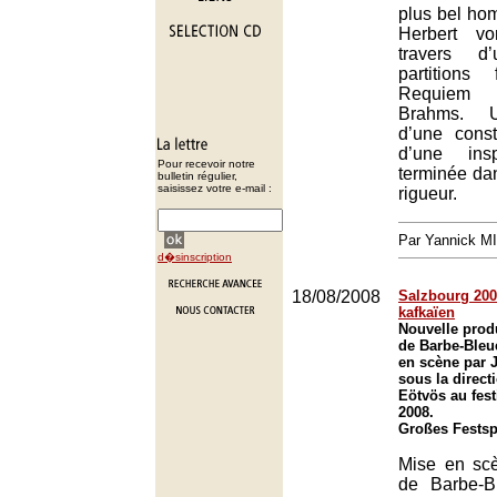
plus bel ho
Herbert v
travers 
partitions
Requiem 
Brahms. U
d’une const
d’une insp
Pour recevoir notre
terminée da
bulletin régulier,
saisissez votre e-mail :
rigueur.
Par Yannick M
d�sinscription
18/08/2008
Salzbourg 2008
kafkaïen
Nouvelle prod
de Barbe-Bleu
en scène par 
sous la direct
Eötvös au fest
2008.
Großes Festsp
Mise en sc
de Barbe-B