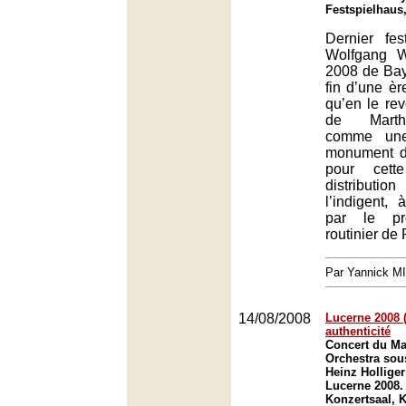
Festspielhaus
Dernier fes
Wolfgang Wa
2008 de Bay
fin d’une ère
qu’en le rev
de Martha
comme une
monument d
pour cett
distribut
l’indigent,
par le pro
routinier de
Par Yannick M
14/08/2008
Lucerne 2008 (1
authenticité
Concert du M
Orchestra sous
Heinz Holliger
Lucerne 2008.
Konzertsaal, K