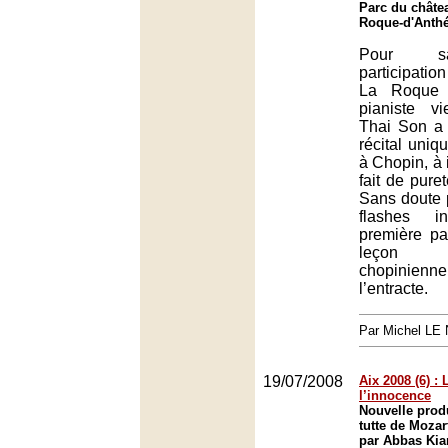
Parc du châte
Roque-d'Anth
Pour s
participatio
La Roque d
pianiste v
Thai Son a 
récital uni
à Chopin, à 
fait de puret
Sans doute 
flashes in
première par
leçon d’i
chopini
l’entracte.
Par Michel L
19/07/2008
Aix 2008 (6) :
l’innocence
Nouvelle prod
tutte de Moza
par Abbas Kia