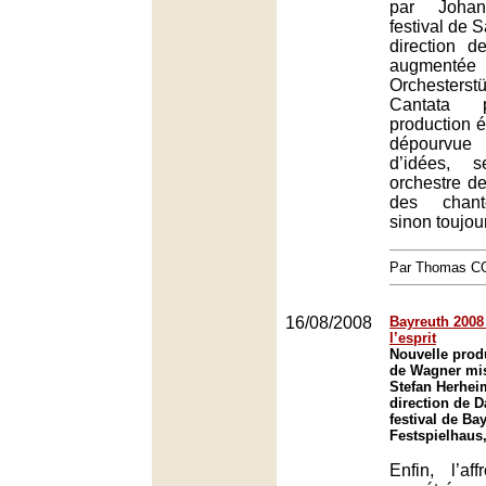
par Joha
festival de 
direction d
augment
Orchesters
Cantata 
production 
dépourvue
d’idées, 
orchestre de
des chant
sinon toujou
Par Thomas 
16/08/2008
Bayreuth 2008 
l’esprit
Nouvelle produ
de Wagner mis
Stefan Herhei
direction de D
festival de Ba
Festspielhaus
Enfin, l’af