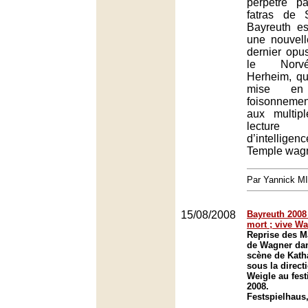
perpétré p
fatras de 
Bayreuth es
une nouvell
dernier opu
le Norvé
Herheim, qu
mise e
foisonnemen
aux multip
lecture
d’intelli
Temple wagn
Par Yannick M
15/08/2008
Bayreuth 2008 
mort ; vive Wa
Reprise des M
de Wagner dan
scène de Kath
sous la direct
Weigle au fest
2008.
Festspielhaus