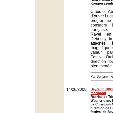
Kongresszent
Claudio Ab
d’ouvrir Luc
programme 
consacré 
française.
Ravel en
Debussy, tr
attachés 
magnifiqu
valeur pa
Festival Orc
direction to
bien menée.
Par Benjamin
14/08/2008
Bayreuth 2008 
moribond
Reprise de Tri
Wagner dans l
de Christoph M
direction de P
festival de Ba