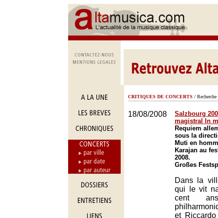
CRITIQUES DE CONCERTS
/ Recherche 
18/08/2008
Salzbourg 2008
magistral In
Requiem alle
sous la direct
Muti en homm
Karajan au fes
2008.
Großes Festsp
Dans la vil
qui le vit na
cent ans,
philharmon
et Riccardo