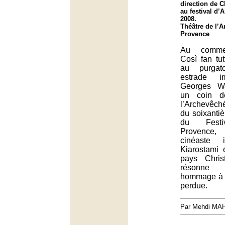
direction de 
au festival d’
2008.
Théâtre de l’A
Provence
Au commen
Così fan tut
au purgat
estrade i
Georges Wa
un coin d
l’Archevêch
du soixanti
du Festiv
Provence
cinéaste 
Kiarostami 
pays Chris
résonn
hommage à 
perdue.
Par Mehdi MA