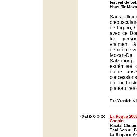
festival de Sa
Haus für Moza
Sans attein
crépusculai
de Figaro, 
avec ce Do
les person
vraiment à
deuxième vol
Mozart-D
Salzbourg
extrémiste 
d’une abse
concession
un orchest
plateau très
Par Yannick M
05/08/2008
La Roque 2008 
Chopin
Récital Chopi
Thai Son au F
La Roque d’An