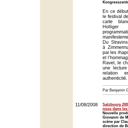
Kongresszent
En ce début
le festival 
carte bla
Hollige
programmat
manifesteme
Du Stravins
à Zimmerma
par les rhap
et l’hommag
Ravel, le c
une lectur
relation e
authenticité.
Par Benjamin
11/08/2008
Salzbourg 200
nous dans les
Nouvelle prod
Giovanni de M
scène par Clau
direction de B