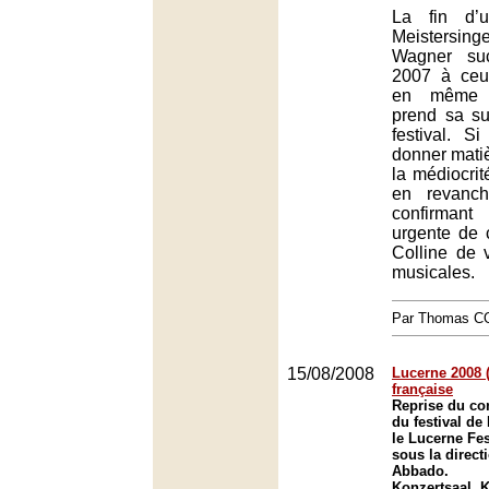
La fin d’
Meistersing
Wagner suc
2007 à ceu
en même t
prend sa su
festival. S
donner matiè
la médiocrit
en revanch
confirmant
urgente de c
Colline de v
musicales.
Par Thomas 
15/08/2008
Lucerne 2008 (
française
Reprise du co
du festival de
le Lucerne Fes
sous la direct
Abbado.
Konzertsaal, K