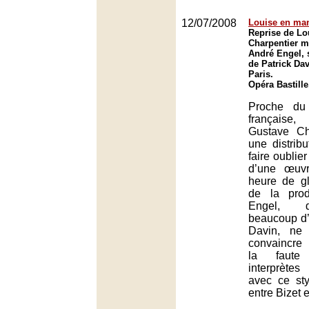
12/07/2008
Louise en man
Reprise de Lo
Charpentier m
André Engel, 
de Patrick Dav
Paris.
Opéra Bastille
Proche du
français
Gustave Ch
une distrib
faire oublier
d’une œuv
heure de gl
de la prod
Engel, d
beaucoup d’
Davin, ne
convaincre
la faute
interprète
avec ce st
entre Bizet 