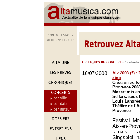
CRITIQUES DE CONCERTS
/ Recherche 
18/07/2008
Aix 2008 (5) :
zéro
Création au fe
Provence 2008
Mozart mis en
Sellars, sous 
Louis Langrée
Théâtre de l’A
Provence
Festival Moz
Aix-en-Pr
jamais af
Singspiel i