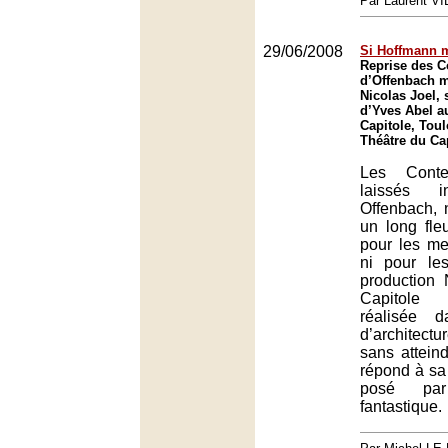
Par Laurent 
29/06/2008
Si Hoffmann m
Reprise des C
d’Offenbach m
Nicolas Joel, 
d’Yves Abel a
Capitole, Tou
Théâtre du Ca
Les Conte
laissés i
Offenbach, 
un long fleu
pour les me
ni pour le
production 
Capitole
réalisée 
d’architect
sans atteind
répond à sa
posé pa
fantastique.