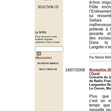
échos irrigu
Flûte ench
l’Enlèvemen
lui ressem
Sella
malheureus
prétexte à 
pesante e
Pour recevoir notre
des esclav
bulletin régulier,
Dans la 
saisissez votre e-mail :
Langrée n’e
Par Mehdi MA
d�sinscription
18/07/2008
Montpellier 200
l’Oural
Concerts du 18 
de Radio Fran
Languedoc-Rou
Le Corum, Mon
Plus que 
c’est un 
temps que
nouvelle jou