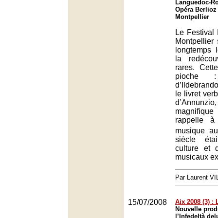
Languedoc-Rou
Opéra Berlioz
Montpellier
Le Festival
Montpellier 
longtemps 
la redécou
rares. Cet
pioche 
d’Ildebrando
le livret ve
d’Annun
magnifiqu
rappelle à
musique a
siècle éta
culture et 
musicaux ex
Par Laurent 
15/07/2008
Aix 2008 (3) :
Nouvelle prod
l’Infedeltà d