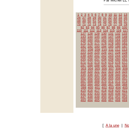
Par Michel L
1
2
3
4
5
6
7
8
9
10
11
12
13
26
27
28
29
30
31
32
33
34
35
48
49
50
51
52
53
54
55
56
57
70
71
72
73
74
75
76
77
78
79
92
93
94
95
96
97
98
99
100
110
111
112
113
114
115
116
117
127
128
129
130
131
132
133
143
144
145
146
147
148
149
159
160
161
162
163
164
165
175
176
177
178
179
180
181
191
192
193
194
195
196
197
207
208
209
210
211
212
213
223
224
225
226
227
228
229
239
240
241
242
243
244
245
255
256
257
258
259
260
261
271
272
273
274
275
276
277
287
288
289
290
291
292
293
303
304
305
306
307
308
309
319
320
321
322
323
324
325
335
336
337
338
339
340
341
351
352
353
354
355
356
357
367
368
369
370
371
372
373
383
384
385
386
387
388
389
399
400
401
402
403
404
405
415
416
417
418
419
420
421
431
432
433
434
435
436
437
447
448
449
450
451
452
453
463
464
465
466
467
468
469
[
A la une
|
No