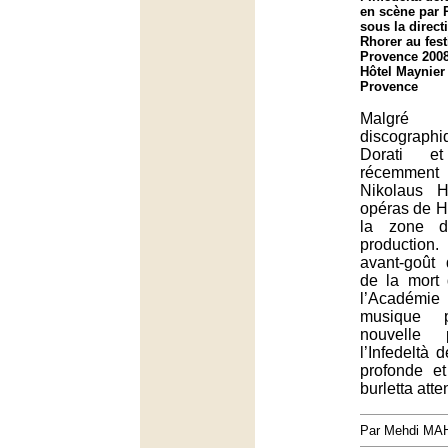
en scène par 
sous la direct
Rhorer au fest
Provence 2008
Hôtel Maynier
Provence
Malgré 
discograp
Dorati e
récemmen
Nikolaus H
opéras de 
la zone d
producti
avant-goût 
de la mort 
l’Académie
musique p
nouvelle 
l’Infedeltà 
profonde et
burletta att
Par Mehdi MA