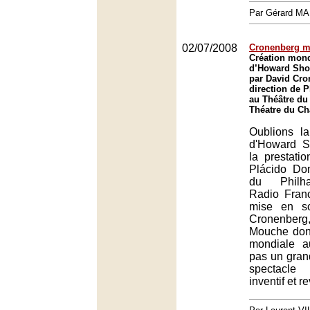
Par Gérard M
02/07/2008
Cronenberg m
Création mond
d’Howard Sho
par David Cro
direction de 
au Théâtre du 
Théatre du Châ
Oublions l
d'Howard S
la prestati
Plácido Do
du Philh
Radio Franc
mise en s
Cronenberg, 
Mouche don
mondiale a
pas un gran
spectacl
inventif et re