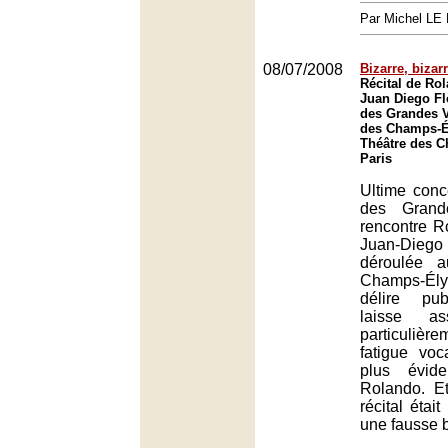
Par Michel L
08/07/2008
Bizarre, biza
Récital de Rol
Juan Diego Fl
des Grandes V
des Champs-Él
Théâtre des 
Paris
Ultime conc
des Grand
rencontre R
Juan-Diego 
déroulée 
Champs-Él
délire pu
laisse as
particulièr
fatigue vo
plus évid
Rolando. E
récital étai
une fausse 