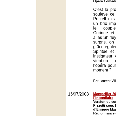
Opéra Comédie
C’est la pr
soulève ce
Purcell mi
un brio imp
le couple
Corinne et 
alias Shirle
surpris, on
grâce égale
Spirituel et
instigateur
vient-on 
l’opéra pou
moment ?
Par Laurent 
16/07/2008
Montpellier 20
l’incendiaire
Version de co
Pizzetti sous 
d’Enrique Maz
Radio France 