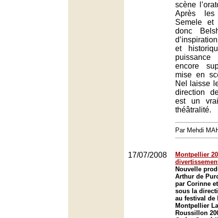
scène l’orat
Après les
Semele et 
donc Belsh
d’inspiratio
et histori
puissanc
encore sup
mise en sc
Nel laisse l
direction 
est un vra
théâtralité.
Par Mehdi MA
17/07/2008
Montpellier 20
divertissement
Nouvelle prod
Arthur de Pur
par Corinne et
sous la direct
au festival de
Montpellier L
Roussillon 20