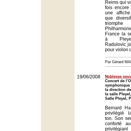
Reims qui v
fois encore
une affiche
que diversi
triomp
Philharmon
France la s
à Pleye
Radulovic jo
pour violon
Par Gérard M
19/06/2008
Noblesse souv
Concert de l’O
symphonique 
la direction d
la salle Pleyel
Salle Pleyel, 
Bernard Hai
privilégié 
ton. Son se
conforté a
privilégi