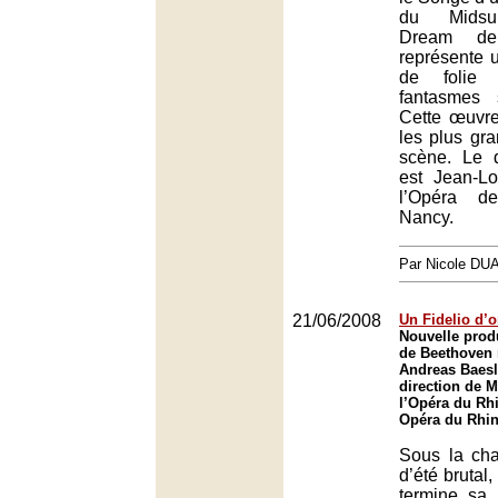
du Midsu
Dream de
représente 
de folie
fantasmes 
Cette œuvre
les plus gr
scène. Le 
est Jean-Lo
l’Opéra d
Nancy.
Par Nicole DU
21/06/2008
Un Fidelio d’o
Nouvelle prod
de Beethoven 
Andreas Baesle
direction de M
l’Opéra du Rh
Opéra du Rhin
Sous la cha
d’été brutal
termine sa