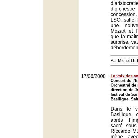
d’aristocrati
d’orch
concession
LSO, salle P
une nouve
Mozart et 
que la maît
surprise, va
débordement
Par Michel L
17/06/2008
La voix des a
Concert de l’
Orchestral de 
direction de 
festival de Sa
Basilique, Sai
Dans le v
Basilique 
après l’im
sacré sous
Riccardo Mu
mène avec