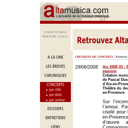
CRITIQUES DE CONCERTS
/ Recherche 
29/06/2008
Aix 2008 (2) :
passion
Création mond
de Pascal Dusa
d’Aix-en-Prov
Théâtre du Je
en-Provence
Sur l’incom
l’amour, P
ciselé pour l
en-Provenc
d’œuvre 
Compagnon