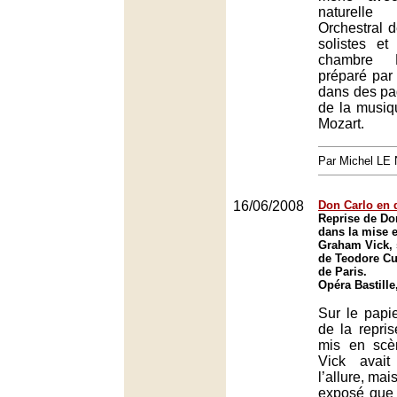
naturell
Orchestral d
solistes e
chambre 
préparé par
dans des pa
de la musiq
Mozart.
Par Michel L
16/06/2008
Don Carlo en 
Reprise de Do
dans la mise 
Graham Vick, 
de Teodore Cur
de Paris.
Opéra Bastille
Sur le papier
de la repri
mis en scè
Vick avai
l’allure, mai
exposé que 