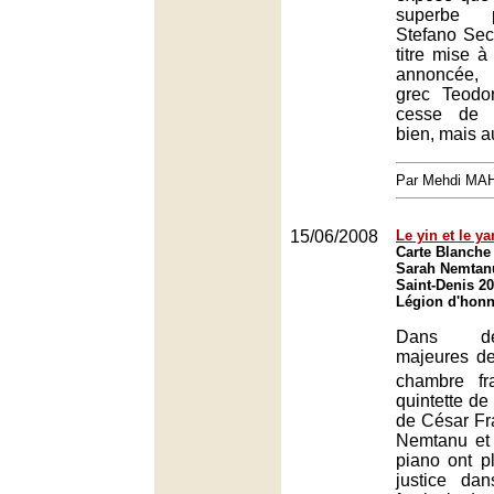
superbe p
Stefano Sec
titre mise à
annoncée, 
grec Teodo
cesse de s
bien, mais a
Par Mehdi MA
15/06/2008
Le yin et le y
Carte Blanche 
Sarah Nemtanu
Saint-Denis 20
Légion d'honn
Dans d
majeures d
chambre fr
quintette de
de César Fr
Nemtanu et
piano ont p
justice da