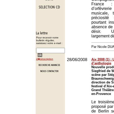
France 
d’orfèvre
musicale, 
préciosité
pourtant ins
absence de 
désir. U
largement d
Pour recevoir notre
bulletin régulier,
saisissez votre e-mail :
Par Nicole DU
d�sinscription
28/06/2008
Aix 2008 (1) : 
d’anthologie
Nouvelle prod
Siegfried de 
scène par Sté
Braunschweig 
direction de S
festival d’Aix
Grand Théâtre
en-Provence
Le troisièm
proposé par
de Berlin s