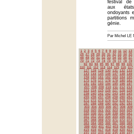
festival d
aux éta
ondoyants e
partitions 
génie.
Par Michel L
1
2
3
4
5
6
7
8
9
10
11
12
13
26
27
28
29
30
31
32
33
34
35
48
49
50
51
52
53
54
55
56
57
70
71
72
73
74
75
76
77
78
79
92
93
94
95
96
97
98
99
100
110
111
112
113
114
115
116
117
127
128
129
130
131
132
133
143
144
145
146
147
148
149
159
160
161
162
163
164
165
175
176
177
178
179
180
181
191
192
193
194
195
196
197
207
208
209
210
211
212
213
223
224
225
226
227
228
229
239
240
241
242
243
244
245
255
256
257
258
259
260
261
271
272
273
274
275
276
277
287
288
289
290
291
292
293
303
304
305
306
307
308
309
319
320
321
322
323
324
325
335
336
337
338
339
340
341
351
352
353
354
355
356
357
367
368
369
370
371
372
373
383
384
385
386
387
388
389
399
400
401
402
403
404
405
415
416
417
418
419
420
421
431
432
433
434
435
436
437