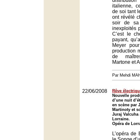
distribution
italienne, c
de soi tant 
ont révélé 
soir de sa
inexploités 
C’est le ch
payant, qu’
Meyer pour
production
de maîtr
Martone et A
Par Mehdi MA
22/06/2008
Rêve électriqu
Nouvelle prod
d’une nuit d’é
en scène par 
Martinoty et s
Juraj Valcuha 
Lorraine.
Opéra de Lorr
L’opéra de 
le Songe d’un