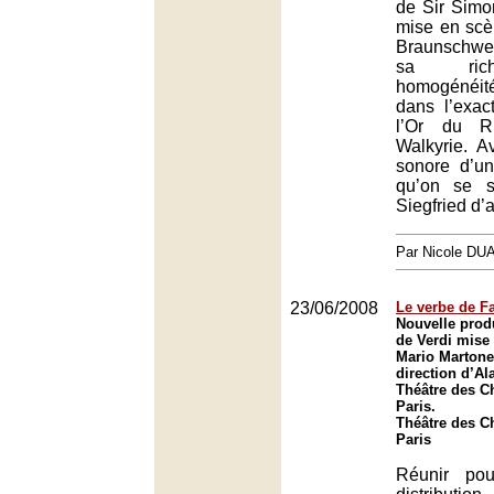
de Sir Simo
mise en sc
Braunschwei
sa ric
homogénéité
dans l’exac
l’Or du R
Walkyrie. A
sonore d’un
qu’on se s
Siegfried d’
Par Nicole DU
23/06/2008
Le verbe de Fa
Nouvelle produ
de Verdi mise
Mario Martone
direction d’Al
Théâtre des C
Paris.
Théâtre des C
Paris
Réunir pou