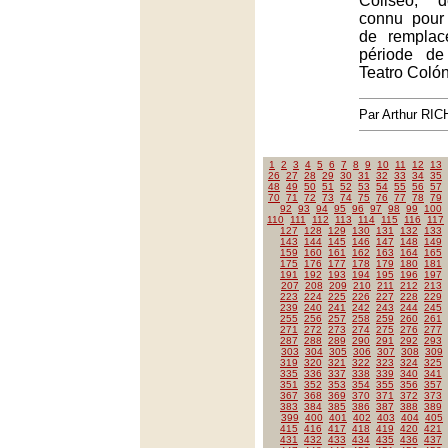
Coliseo, d
connu pour 
de remplac
période de
Teatro Colón
Par Arthur RI
1
2
3
4
5
6
7
8
9
10
11
12
13
26
27
28
29
30
31
32
33
34
35
48
49
50
51
52
53
54
55
56
57
70
71
72
73
74
75
76
77
78
79
92
93
94
95
96
97
98
99
100
110
111
112
113
114
115
116
117
127
128
129
130
131
132
133
143
144
145
146
147
148
149
159
160
161
162
163
164
165
175
176
177
178
179
180
181
191
192
193
194
195
196
197
207
208
209
210
211
212
213
223
224
225
226
227
228
229
239
240
241
242
243
244
245
255
256
257
258
259
260
261
271
272
273
274
275
276
277
287
288
289
290
291
292
293
303
304
305
306
307
308
309
319
320
321
322
323
324
325
335
336
337
338
339
340
341
351
352
353
354
355
356
357
367
368
369
370
371
372
373
383
384
385
386
387
388
389
399
400
401
402
403
404
405
415
416
417
418
419
420
421
431
432
433
434
435
436
437