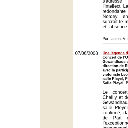
s'adresse
l'intellect.
redondante
Nordey e
surcroît le
et l'absence
Par Laurent V
07/06/2008
Une légende d
Concert de l’
Gewandhaus de
direction de R
avec la partic
violoniste Le
salle Pleyel, P
Salle Pleyel, 
Le concer
Chailly et d
Gewandhau
salle Pley
confirmé, 
de Pärt et
l’excepti