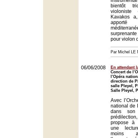
instrumenta
bientôt tr
violoniste
Kavakos a,
apporté 
méditerrané
surprenant
pour violon
Par Michel L
06/06/2008
En attendant l
Concert de l’O
l’Opéra nation
direction de P
salle Pleyel, P
Salle Pleyel, 
Avec l’Orch
national de 
dans son 
prédilectio
propose à 
une lectur
moins a