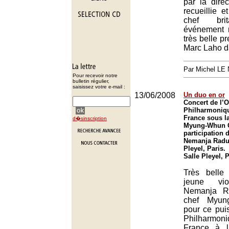
par la direc
recueillie 
chef bri
événement 
très belle pr
Marc Laho d
Par Michel L
Pour recevoir notre
bulletin régulier,
saisissez votre e-mail :
13/06/2008
Un duo en or
Concert de l’O
Philharmoniq
France sous la
d�sinscription
Myung-Whun C
participation 
Nemanja Radul
Pleyel, Paris.
Salle Pleyel, 
Très belle
jeune vio
Nemanja Ra
chef Myun
pour ce pui
Philharmon
France à l