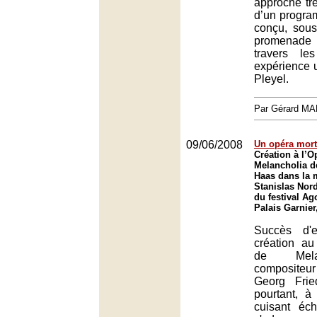
approche trè
d’un progr
conçu, sous
promenad
travers le
expérience u
Pleyel.
Par Gérard M
09/06/2008
Un opéra mort
Création à l’O
Melancholia d
Haas dans la 
Stanislas Nord
du festival Ag
Palais Garnier
Succès d'e
création au
de Mela
composite
Georg Frie
pourtant, à
cuisant éch