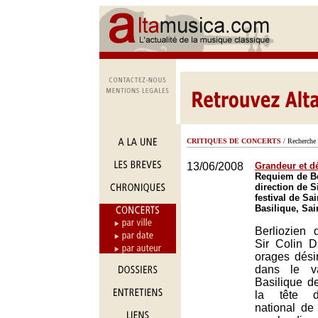
CRITIQUES DE CONCERTS
/ Recherche 
13/06/2008
Grandeur et d
Requiem de Be
direction de S
festival de Sa
Basilique, Sai
Berliozien d
Sir Colin D
orages dés
dans le v
Basilique d
la tête d
national de