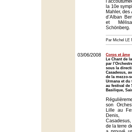
l’accoutumé
la 10e symp
Mahler, des 
d’Alban Ber
et Mélisa
Schönberg.
Par Michel L
03/06/2008
Corps et âme
Le Chant de la
par l’Orchestr
sous la direct
Casadesus, ave
de la mezzo-s
Urmana et du t
au festival de
Basilique, Sai
Régulièrem
son Orches
Lille au Fe
Denis, 
Casadesus,
de la terre 
a prouvé un