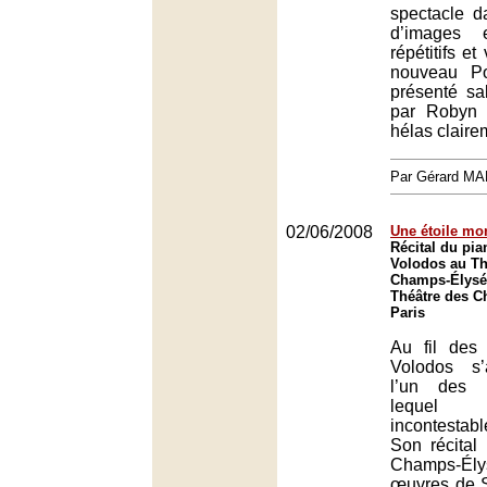
spectacle 
d’images 
répétitifs et
nouveau P
présenté sa
par Robyn 
hélas claire
Par Gérard M
02/06/2008
Une étoile mo
Récital du pia
Volodos au Th
Champs-Élysée
Théâtre des C
Paris
Au fil des
Volodos s’
l’un des p
lequel
incontestab
Son récital
Champs-Ély
œuvres de S