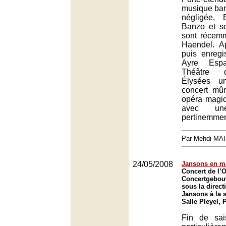
musique ba
négligée,
Banzo et s
sont récemm
Haendel. A
puis enregi
Ayre Espa
Théâtre 
Élysées u
concert mûr
opéra magi
avec une 
pertinemmen
Par Mehdi MA
24/05/2008
Jansons en m
Concert de l’
Concertgebo
sous la direct
Jansons à la s
Salle Pleyel, 
Fin de sai