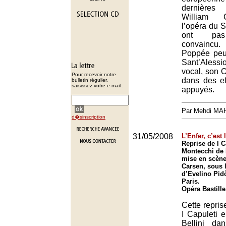
dernières
William C
l’opéra du 
ont pas
convainc
Poppée peu
Sant’Aless
vocal, son O
Pour recevoir notre
dans des ef
bulletin régulier,
saisissez votre e-mail :
appuyés.
Par Mehdi MA
d�sinscription
31/05/2008
L’Enfer, c’est 
Reprise de I C
Montecchi de B
mise en scène
Carsen, sous l
d’Evelino Pid
Paris.
Opéra Bastille
Cette reprise
I Capuleti 
Bellini d