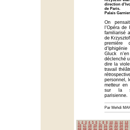
direction d’Iv
de Paris.
Palais Garnier
On pensai
l’Opéra de 
familiarisé 
de Krzysztof
première 
d’Iphigéni
Gluck n’e
déclenché u
dire la viol
travail théât
rétrospect
personnel, l
metteur en
sur la s
parisienne.
Par Mehdi MA
1
2
3
4
5
6
7
8
9
10
11
12
13
26
27
28
29
30
31
32
33
34
35
48
49
50
51
52
53
54
55
56
57