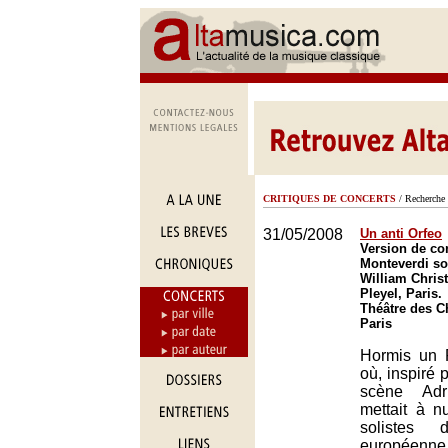
CRITIQUES DE CONCERTS
/ Recherche 
31/05/2008
Un anti Orfeo
Version de con
Monteverdi so
William Christi
Pleyel, Paris.
Théâtre des 
Paris
Hormis un 
où, inspiré 
scène Adr
mettait à 
solistes 
européenne 