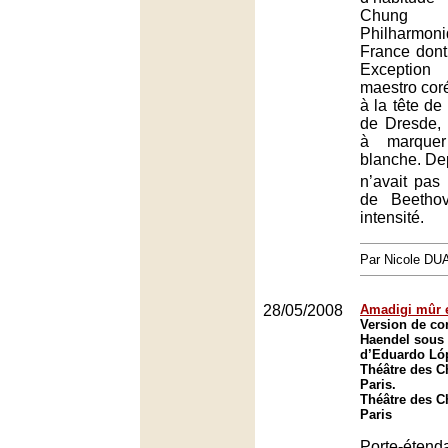
Chung 
Philharmo
France dont 
Exception
maestro cor
à la tête de
de Dresde, 
à marquer
blanche. De
n’avait pas
de Beethov
intensité.
Par Nicole DU
28/05/2008
Amadigi mûr e
Version de co
Haendel sous 
d’Eduardo Ló
Théâtre des 
Paris.
Théâtre des 
Paris
Porte-éte