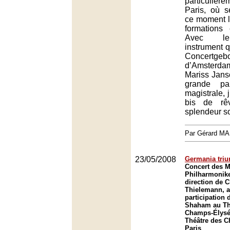
particulière
Paris, où 
ce moment l
formations 
Avec le
instrument q
Concertgeb
d’Amsterdam
Mariss Jans
grande pa
magistrale,
bis de rê
splendeur s
Par Gérard M
23/05/2008
Germania tri
Concert des 
Philharmonike
direction de C
Thielemann, a
participation 
Shaham au Th
Champs-Élysée
Théâtre des 
Paris