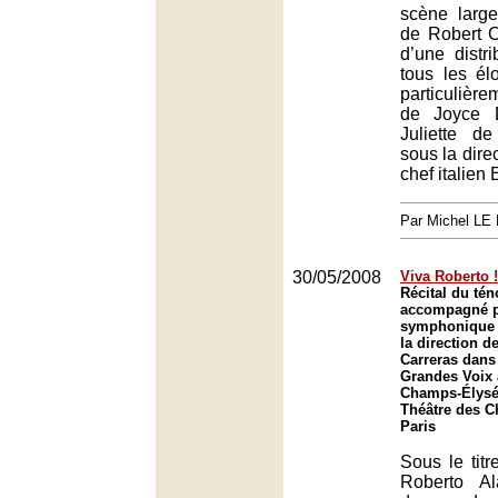
scène largem
de Robert C
d’une distr
tous les élo
particuliè
de Joyce 
Juliette de
sous la direc
chef italien 
Par Michel L
30/05/2008
Viva Roberto !
Récital du té
accompagné pa
symphonique 
la direction 
Carreras dans
Grandes Voix 
Champs-Élysée
Théâtre des 
Paris
Sous le titr
Roberto A