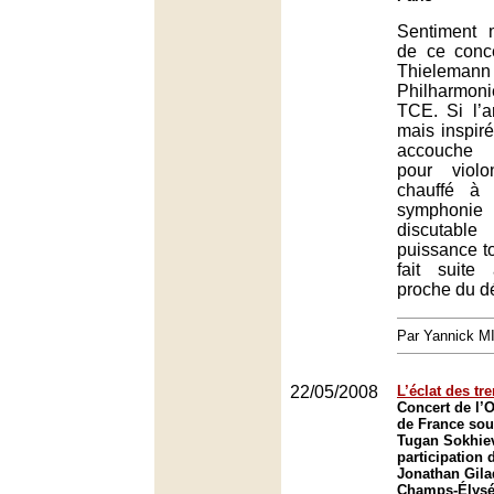
Sentiment m
de ce conce
Thielemann 
Philharmon
TCE. Si l’ar
mais inspir
accouche 
pour viol
chauffé à
symphonie
discutabl
puissance t
fait suit
proche du d
Par Yannick 
22/05/2008
L’éclat des tr
Concert de l’O
de France sous
Tugan Sokhiev
participation 
Jonathan Gila
Champs-Élysée