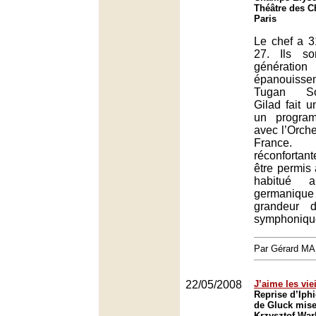
Théâtre des 
Paris
Le chef a 31
27. Ils so
générati
épanouiss
Tugan Sok
Gilad fait 
un progra
avec l’Orche
France.
réconfortant
être permis 
habitué a
germanique
grandeur 
symphonique
Par Gérard M
22/05/2008
J’aime les vi
Reprise d’Iph
de Gluck mise
Krzysztof War