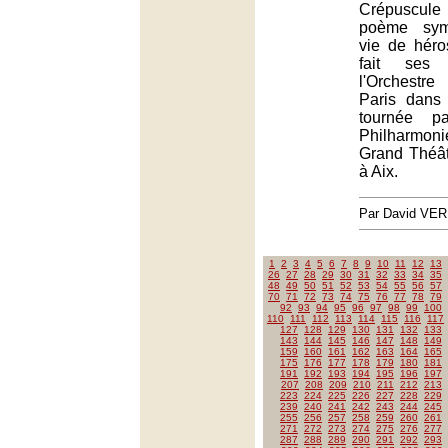
Crépuscule 
poème sym
vie de héro
fait ses
l'Orchestr
Paris dans
tournée p
Philharmoni
Grand Théâ
à Aix.
Par David VE
1
2
3
4
5
6
7
8
9
10
11
12
13
26
27
28
29
30
31
32
33
34
35
48
49
50
51
52
53
54
55
56
57
70
71
72
73
74
75
76
77
78
79
92
93
94
95
96
97
98
99
100
110
111
112
113
114
115
116
117
127
128
129
130
131
132
133
143
144
145
146
147
148
149
159
160
161
162
163
164
165
175
176
177
178
179
180
181
191
192
193
194
195
196
197
207
208
209
210
211
212
213
223
224
225
226
227
228
229
239
240
241
242
243
244
245
255
256
257
258
259
260
261
271
272
273
274
275
276
277
287
288
289
290
291
292
293