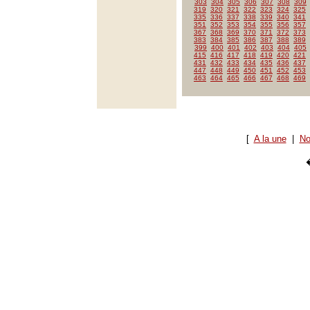
303
304
305
306
307
308
309
319
320
321
322
323
324
325
335
336
337
338
339
340
341
351
352
353
354
355
356
357
367
368
369
370
371
372
373
383
384
385
386
387
388
389
399
400
401
402
403
404
405
415
416
417
418
419
420
421
431
432
433
434
435
436
437
447
448
449
450
451
452
453
463
464
465
466
467
468
469
[
A la une
|
No