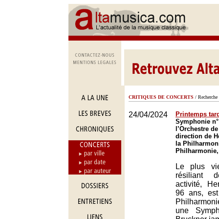
CRITIQUES DE CONCERTS
/ Recherche 
24/04/2024
Printemps tard
Symphonie n° 
l’Orchestre de
direction de H
la Philharmoni
Philharmonie,
Le plus vi
résiliant
activité, He
96 ans, est
Philharmoni
une Symph