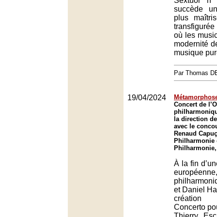
Sextuor n
succède une
plus maîtr
transfiguré
où les music
modernité de
musique pure
Par Thomas 
19/04/2024
Métamorphose
Concert de l’O
philharmoniq
la direction d
avec le concou
Renaud Capuç
Philharmonie 
Philharmonie,
À la fin d’u
européenne
philharmon
et Daniel Ha
création 
Concerto pou
Thierry Esc