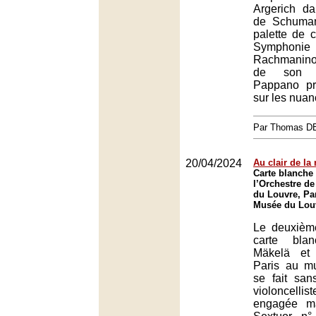
Argerich d
de Schuman
palette de 
Symphon
Rachmanino
de son c
Pappano pri
sur les nuan
Par Thomas 
20/04/2024
Au clair de la 
Carte blanche 
l’Orchestre d
du Louvre, Par
Musée du Louv
Le deuxièm
carte bla
Mäkelä et 
Paris au m
se fait san
violoncellis
engagée ma