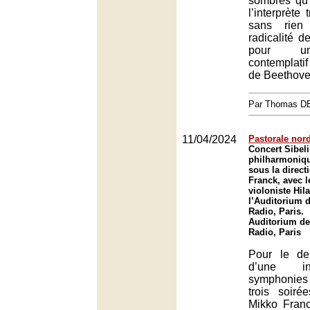
sombres qu’
l’interprète 
sans rien
radicalité 
pour u
contemplati
de Beethove
Par Thomas 
11/04/2024
Pastorale nor
Concert Sibeli
philharmoniqu
sous la direct
Franck, avec l
violoniste Hil
l’Auditorium d
Radio, Paris.
Auditorium de
Radio, Paris
Pour le de
d’une in
symphonies 
trois soiré
Mikko Fran