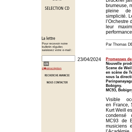
Bruckner ja
brumeuse, m
pleine d
simplicité. 
l’Orchestre 
leur maxi
performance 
Pour recevoir notre
Par Thomas 
bulletin régulier,
saisissez votre e-mail :
23/04/2024
Promesses de
Nouvelle prod
Scene de Weil
d�sinscription
en scène de T
sous la direct
Perinpanayag
Bobigny.
MC93, Bobign
Visible oc
en France, 
Kurt Weill e
condensé d
MC93 de Bo
musiciens 
l’Académie