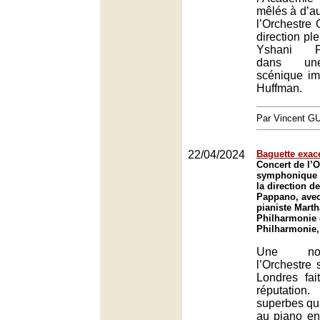
mêlés à d’aut
l’Orchestre 
direction pl
Yshani Pe
dans une
scénique i
Huffman.
Par Vincent G
22/04/2024
Baguette exac
Concert de l’O
symphonique 
la direction d
Pappano, avec
pianiste Marth
Philharmonie 
Philharmonie,
Une nou
l’Orchestre
Londres fa
réputation
superbes qua
au piano e