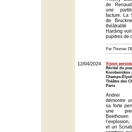
de Renaud
une parti
facture. La
de Bruckne
théâtrali
Harding voit
pupitres de 
Par Thomas 
12/04/2024
Vision persist
Récital du pia
Korobeinikov 
Champs-Élysée
Théâtre des C
Paris
Andreï K
démontre un
sa forte per
une prem
Beethoven 
l’explosio
et un Scria