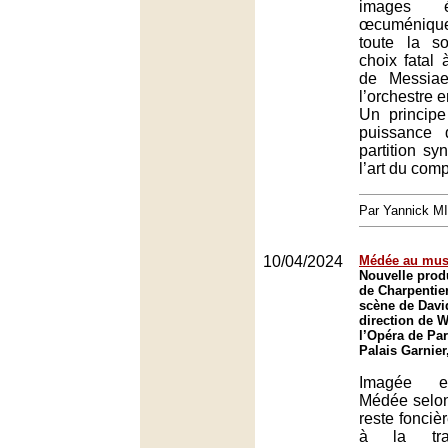
images é
œcuménique,
toute la s
choix fatal 
de Messiae
l’orchestre 
Un principe
puissance d
partition sy
l’art du comp
Par Yannick M
10/04/2024
Médée au musi
Nouvelle prod
de Charpentie
scène de Davi
direction de W
l’Opéra de Par
Palais Garnier
Imagée et
Médée selo
reste fonciè
à la trag