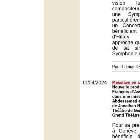
vision l
compositeu
une Sym
particulière
un Concert
bénéficiant
d’Hilar
approche qu
de sa sin
Symphonie n
Par Thomas 
11/04/2024
Messiaen en 
Nouvelle prod
François d’As
dans une mise
Abdessemed et
de Jonathan N
Théâtre de Ge
Grand Théâtre
Pour sa pre
à Genève, 
bénéficie 