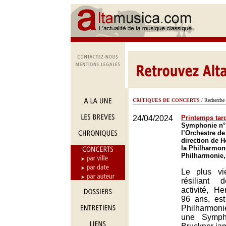
CRITIQUES DE CONCERTS
/ Recherche 
24/04/2024
Printemps tard
Symphonie n° 
l’Orchestre de
direction de H
la Philharmoni
Philharmonie,
Le plus vi
résiliant
activité, He
96 ans, est
Philharmoni
une Symph