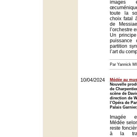
images é
œcuménique,
toute la s
choix fatal 
de Messiae
l’orchestre 
Un principe
puissance d
partition sy
l’art du comp
Par Yannick M
10/04/2024
Médée au musi
Nouvelle prod
de Charpentie
scène de Davi
direction de W
l’Opéra de Par
Palais Garnier
Imagée et
Médée selo
reste fonciè
à la trag