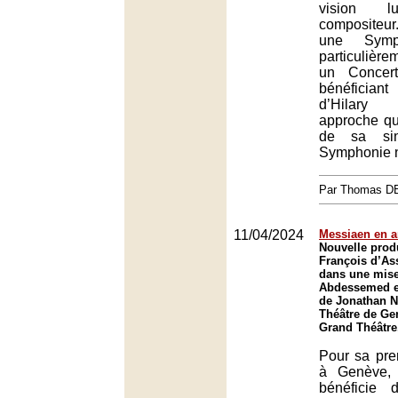
vision l
compositeu
une Sym
particulière
un Concert
bénéficiant
d’Hilar
approche qu
de sa sin
Symphonie n
Par Thomas 
11/04/2024
Messiaen en 
Nouvelle prod
François d’As
dans une mise
Abdessemed et
de Jonathan N
Théâtre de Ge
Grand Théâtre
Pour sa pre
à Genève, 
bénéficie 