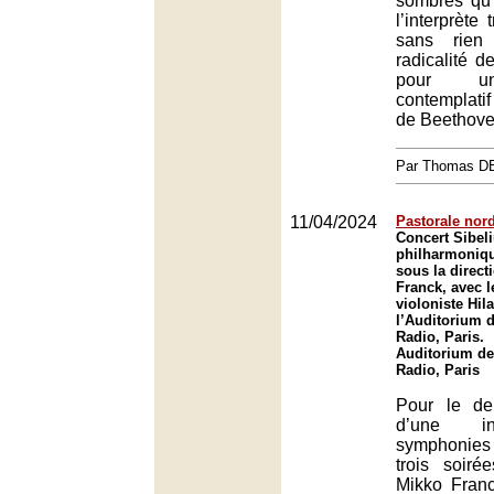
sombres qu’
l’interprète 
sans rien
radicalité 
pour u
contemplati
de Beethove
Par Thomas 
11/04/2024
Pastorale nor
Concert Sibeli
philharmoniqu
sous la direct
Franck, avec l
violoniste Hil
l’Auditorium d
Radio, Paris.
Auditorium de
Radio, Paris
Pour le de
d’une in
symphonies 
trois soiré
Mikko Fran