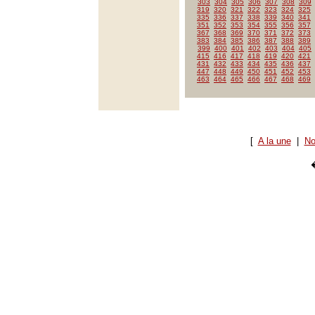
303
304
305
306
307
308
309
319
320
321
322
323
324
325
335
336
337
338
339
340
341
351
352
353
354
355
356
357
367
368
369
370
371
372
373
383
384
385
386
387
388
389
399
400
401
402
403
404
405
415
416
417
418
419
420
421
431
432
433
434
435
436
437
447
448
449
450
451
452
453
463
464
465
466
467
468
469
[
A la une
|
No