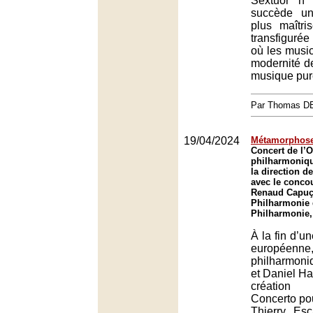
Sextuor n
succède une
plus maîtr
transfiguré
où les music
modernité de
musique pure
Par Thomas 
19/04/2024
Métamorphose
Concert de l’O
philharmoniq
la direction d
avec le concou
Renaud Capuç
Philharmonie 
Philharmonie,
À la fin d’u
européenne
philharmon
et Daniel Ha
création 
Concerto pou
Thierry Esc