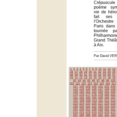
Crépuscule 
poème sym
vie de héro
fait ses
l'Orchestr
Paris dans
tournée p
Philharmoni
Grand Théâ
à Aix.
Par David VE
1
2
3
4
5
6
7
8
9
10
11
12
13
26
27
28
29
30
31
32
33
34
35
48
49
50
51
52
53
54
55
56
57
70
71
72
73
74
75
76
77
78
79
92
93
94
95
96
97
98
99
100
110
111
112
113
114
115
116
117
127
128
129
130
131
132
133
143
144
145
146
147
148
149
159
160
161
162
163
164
165
175
176
177
178
179
180
181
191
192
193
194
195
196
197
207
208
209
210
211
212
213
223
224
225
226
227
228
229
239
240
241
242
243
244
245
255
256
257
258
259
260
261
271
272
273
274
275
276
277
287
288
289
290
291
292
293