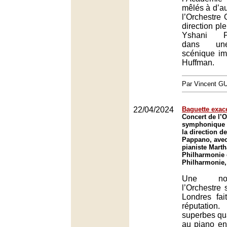
mêlés à d’aut
l’Orchestre 
direction pl
Yshani Pe
dans une
scénique i
Huffman.
Par Vincent G
22/04/2024
Baguette exac
Concert de l’O
symphonique 
la direction d
Pappano, avec
pianiste Marth
Philharmonie 
Philharmonie,
Une nou
l’Orchestre
Londres fa
réputation
superbes qua
au piano e