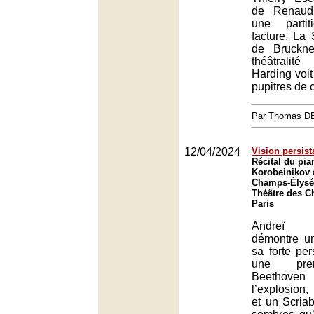
de Renaud
une parti
facture. La
de Bruckne
théâtrali
Harding voit
pupitres de 
Par Thomas 
12/04/2024
Vision persist
Récital du pia
Korobeinikov 
Champs-Élysée
Théâtre des C
Paris
Andreï K
démontre un
sa forte per
une prem
Beethoven 
l’explosio
et un Scria