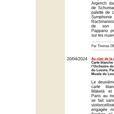
Argerich d
de Schuman
palette de 
Symphon
Rachmanino
de son c
Pappano pri
sur les nuan
Par Thomas 
20/04/2024
Au clair de la 
Carte blanche 
l’Orchestre d
du Louvre, Par
Musée du Louv
Le deuxièm
carte bla
Mäkelä et 
Paris au m
se fait san
violoncellis
engagée ma