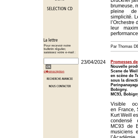
Bruckner ja
brumeuse, m
pleine d
simplicité. 
l’Orchestre 
leur maxi
performance 
Pour recevoir notre
Par Thomas 
bulletin régulier,
saisissez votre e-mail :
23/04/2024
Promesses de
Nouvelle prod
Scene de Weil
d�sinscription
en scène de T
sous la direct
Perinpanayag
Bobigny.
MC93, Bobign
Visible oc
en France, 
Kurt Weill e
condensé d
MC93 de Bo
musiciens 
l’Académie