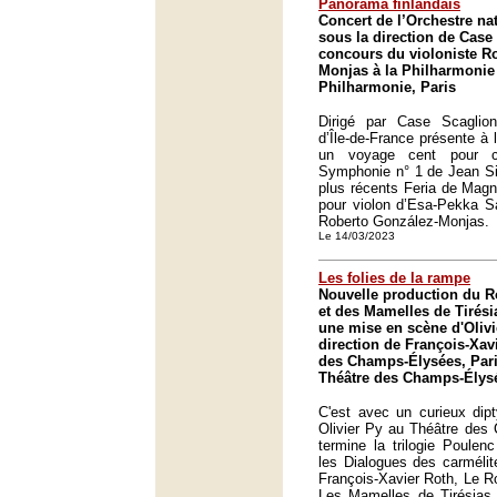
Panorama finlandais
Concert de l’Orchestre nat
sous la direction de Case
concours du violoniste R
Monjas à la Philharmonie 
Philharmonie, Paris
Dirigé par Case Scaglione
d’Île-de-France présente à 
un voyage cent pour ce
Symphonie n° 1 de Jean Si
plus récents Feria de Magn
pour violon d’Esa-Pekka Sa
Roberto González-Monjas.
Le 14/03/2023
Les folies de la rampe
Nouvelle production du R
et des Mamelles de Tirés
une mise en scène d'Olivi
direction de François-Xav
des Champs-Élysées, Pari
Théâtre des Champs-Élysé
C'est avec un curieux dip
Olivier Py au Théâtre des
termine la trilogie Poule
les Dialogues des carmélit
François-Xavier Roth, Le Ro
Les Mamelles de Tirésias 