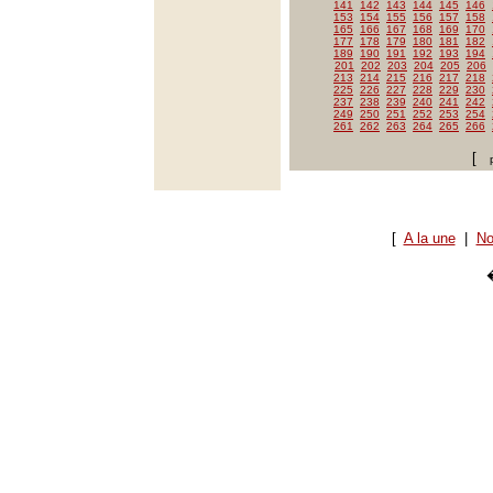
141
142
143
144
145
146
153
154
155
156
157
158
165
166
167
168
169
170
177
178
179
180
181
182
189
190
191
192
193
194
201
202
203
204
205
206
213
214
215
216
217
218
225
226
227
228
229
230
237
238
239
240
241
242
249
250
251
252
253
254
261
262
263
264
265
266
[
[
A la une
|
No