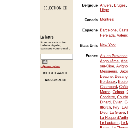
,
,
Belgique
Anvers
Bruges
Liège
Montréal
Canada
,
Espagne
Barcelone
Caste
,
Perelada
Valenc
Pour recevoir notre
New York
Etats-Unis
bulletin régulier,
saisissez votre e-mail :
France
Aix-en-Provence
,
Angoulême
Arle
,
sur-Oise
Avigno
d�sinscription
,
Messieurs
Bazo
,
Beaune
Besanç
,
Bordeaux
Boulo
,
Chambord
Chât
,
,
Marne
Colmar
,
Condette
Courb
,
,
Dinard
Évian
Ge
,
,
Illkirch
Ivry
L'A
,
,
Dieu
La Grave
La Roque-d'Anth
,
Le Lautaret
Le 
,
Bains
Le Thoron