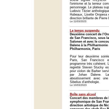
l'onirisme et la terreur co
personnage. Le plateau supe
Ludovic Tézier anthologiqu
Hubeaux, Lisette Oropesa e
direction brillante de Pier
Le 11/03/2023
Le temps suspendu
Deuxième concert de l’O
de San Francisco, sous la
Salonen et avec le concou
Dalene à la Philharmonie 
Philharmonie, Paris
Pour leur deuxième soiré
Paris, San Francisco e
programme très cohérent. 
regretté Steven Stucky es
pour violon de Barber servi
par Johan Dalene. La
aboutissement avec un
Sibelius d’anthologie.
Le 10/03/2023
Boîte sans alcool
Concert des membres de l
symphonique de San Fran
direction artistique de Ni
concours des chefs Esa-P