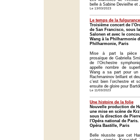
belle à Sabine Devieilhe et
Le 13/03/2023
Le temps de la fulgurance
Troisième concert de l’O
de San Francisco, sous la
Salonen et avec le concou
Wang à la Philharmonie d
Philharmonie, Paris
Mise à part la pièce i
prosaïque de Gabriella Smi
de l’Orchestre symphon
appelle nombre de superla
Wang a sa part pour un 
Rachmaninov brillant et de
c’est bien l’orchestre et 
ensuite de gloire pour Bart
Le 11/03/2023
Une histoire de la folie
Nouvelle production de 
une mise en scène de Krz
sous la direction de Pie
l'Opéra national de Paris.
Opéra Bastille, Paris
Belle réussite que cet H
scène signée Krzysztof 