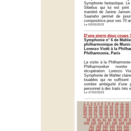
Symphonie fantastique. Le 
Sibelius qui lui est joint
maniéré de Janine Jansen. 
Saariaho permet de pour
compositrice pour ses 70 a
Le 02/03/2023
D’une pierre deux coups 
Symphonie n° 6 de Mahler
philharmonique de Munich
Lorenzo Viotti à la Philh
Philharmonie, Paris
La visite à la Philharmoni
Philharmoniker montr
récupération. Lorenzo Vio
Symphonie de Mahler claire
louables qui ne suffisent 
sombre ambiguïté d’une pa
personnel à des traits très e
Le 27/02/2023
1
2
3
4
5
6
7
8
9
10
11
12
21
22
23
24
25
26
27
28
29
38
39
40
41
42
43
44
45
46
55
56
57
58
59
60
61
62
63
72
73
74
75
76
77
78
79
80
89
90
91
92
93
94
95
96
9
104
105
106
107
108
109
110
117
118
119
120
121
122
129
130
131
132
133
134