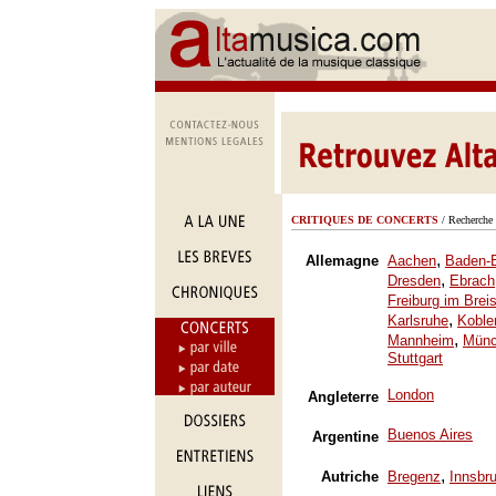
CRITIQUES DE CONCERTS
/ Recherche 
,
Allemagne
Aachen
Baden-
,
Dresden
Ebrach
Freiburg im Brei
,
Karlsruhe
Koble
,
Mannheim
Mün
Stuttgart
London
Angleterre
Buenos Aires
Argentine
,
Autriche
Bregenz
Innsbr