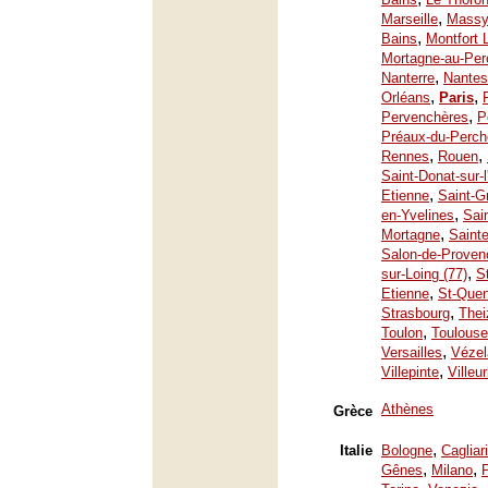
,
Marseille
Mass
,
Bains
Montfort 
Mortagne-au-Per
,
Nanterre
Nantes
,
,
Orléans
Paris
,
Pervenchères
P
Préaux-du-Perch
,
,
Rennes
Rouen
Saint-Donat-sur-
,
Etienne
Saint-G
,
en-Yvelines
Sai
,
Mortagne
Saint
Salon-de-Proven
,
sur-Loing (77)
S
,
Etienne
St-Quen
,
Strasbourg
Thei
,
Toulon
Toulouse
,
Versailles
Vézel
,
Villepinte
Villeu
Athènes
Grèce
,
Italie
Bologne
Cagliari
,
,
Gênes
Milano