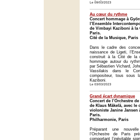
Le 09/03/2023
Au cœur du rythme
Concert hommage à Györg
l’Ensemble Intercontempor
de Vimbayi Kaziboni à la 
Paris.
Cité de la Musique, Paris
Dans le cadre des concer
naissance de Ligeti, l’Ens
construit à la Cité de l
hommage autour du rythme,
par Sébastien Vichard, John
Vassilakis dans le Co
compositeur, tous sous 
Kaziboni.
Le 03/03/2023
Grand écart dynamique
Concert de l’Orchestre de 
de Klaus Mäkelä, avec le 
violoniste Janine Jansen 
Paris.
Philharmonie, Paris
Préparant une nouvelle
l’Orchestre de Paris p
comportant l’inévitable sign