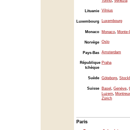
,
Torino
Venezia
Vilnius
Lituanie
Luxembourg
Luxembourg
,
Monaco
Monaco
Monte-
Oslo
Norvège
Amsterdam
Pays-Bas
République
Praha
tchèque
,
Suède
Göteborg
Stock
,
,
Suisse
Basel
Genève
,
Luzern
Montreu
Zürich
Paris