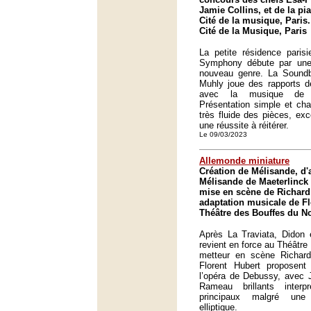
Jamie Collins, et de la pi
Cité de la musique, Paris.
Cité de la Musique, Paris
La petite résidence paris
Symphony débute par une
nouveau genre. La Sound
Muhly joue des rapports d
avec la musique de l
Présentation simple et ch
très fluide des pièces, ex
une réussite à réitérer.
Le 09/03/2023
Allemonde miniature
Création de Mélisande, d'a
Mélisande de Maeterlinck
mise en scène de Richard
adaptation musicale de Fl
Théâtre des Bouffes du No
Après La Traviata, Didon e
revient en force au Théâtre
metteur en scène Richard
Florent Hubert proposent
l’opéra de Debussy, avec 
Rameau brillants inter
principaux malgré une 
elliptique.