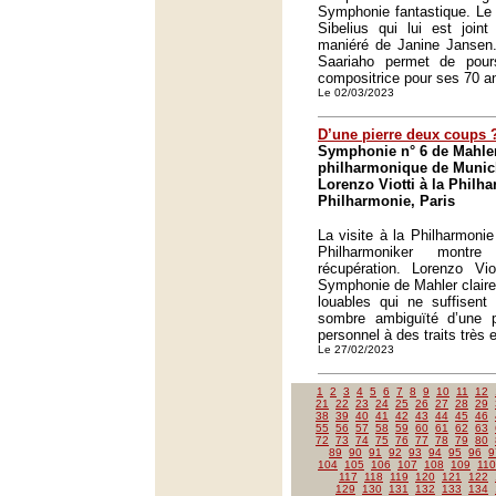
Symphonie fantastique. Le 
Sibelius qui lui est joint
maniéré de Janine Jansen. 
Saariaho permet de pour
compositrice pour ses 70 a
Le 02/03/2023
D’une pierre deux coups 
Symphonie n° 6 de Mahler
philharmonique de Munich
Lorenzo Viotti à la Philh
Philharmonie, Paris
La visite à la Philharmoni
Philharmoniker montr
récupération. Lorenzo Vio
Symphonie de Mahler claire
louables qui ne suffisent 
sombre ambiguïté d’une pa
personnel à des traits très e
Le 27/02/2023
1
2
3
4
5
6
7
8
9
10
11
12
21
22
23
24
25
26
27
28
29
38
39
40
41
42
43
44
45
46
55
56
57
58
59
60
61
62
63
72
73
74
75
76
77
78
79
80
89
90
91
92
93
94
95
96
9
104
105
106
107
108
109
110
117
118
119
120
121
122
129
130
131
132
133
134