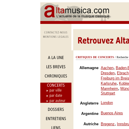
CRITIQUES DE CONCERTS
/ Recherche 
,
Allemagne
Aachen
Baden-
,
Dresden
Ebrach
Freiburg im Brei
,
Karlsruhe
Koble
,
Mannheim
Mün
Stuttgart
London
Angleterre
Buenos Aires
Argentine
,
Autriche
Bregenz
Innsbr