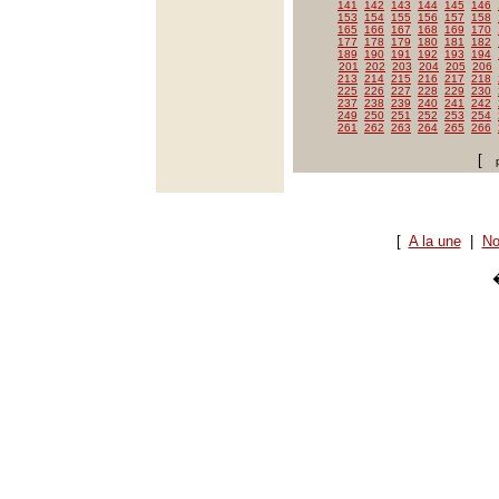
141
142
143
144
145
146
153
154
155
156
157
158
165
166
167
168
169
170
177
178
179
180
181
182
189
190
191
192
193
194
201
202
203
204
205
206
213
214
215
216
217
218
225
226
227
228
229
230
237
238
239
240
241
242
249
250
251
252
253
254
261
262
263
264
265
266
[
[
A la une
|
No