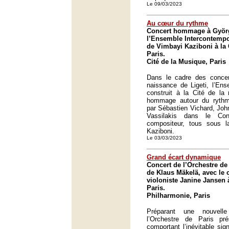
Le 09/03/2023
Au cœur du rythme
Concert hommage à Györg
l’Ensemble Intercontempor
de Vimbayi Kaziboni à la 
Paris.
Cité de la Musique, Paris
Dans le cadre des concer
naissance de Ligeti, l’Ens
construit à la Cité de l
hommage autour du rythme,
par Sébastien Vichard, John
Vassilakis dans le Co
compositeur, tous sous 
Kaziboni.
Le 03/03/2023
Grand écart dynamique
Concert de l’Orchestre de 
de Klaus Mäkelä, avec le 
violoniste Janine Jansen 
Paris.
Philharmonie, Paris
Préparant une nouvelle
l’Orchestre de Paris p
comportant l’inévitable sign