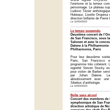
l'onirisme et la terreur co
personnage. Le plateau supe
Ludovic Tézier anthologiqu
Hubeaux, Lisette Oropesa e
direction brillante de Pier
Le 11/03/2023
Le temps suspendu
Deuxième concert de l’O
de San Francisco, sous la
Salonen et avec le concou
Dalene à la Philharmonie 
Philharmonie, Paris
Pour leur deuxième soiré
Paris, San Francisco e
programme très cohérent. 
regretté Steven Stucky es
pour violon de Barber servi
par Johan Dalene. La
aboutissement avec un
Sibelius d’anthologie.
Le 10/03/2023
Boîte sans alcool
Concert des membres de l
symphonique de San Fran
direction artistique de Ni
concours des chefs Esa-P