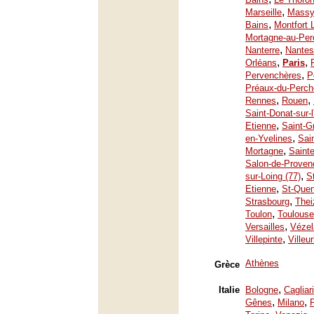
,
Marseille
Mass
,
Bains
Montfort 
Mortagne-au-Per
,
Nanterre
Nantes
,
,
Orléans
Paris
,
Pervenchères
P
Préaux-du-Perch
,
,
Rennes
Rouen
Saint-Donat-sur-
,
Etienne
Saint-G
,
en-Yvelines
Sai
,
Mortagne
Saint
Salon-de-Proven
,
sur-Loing (77)
S
,
Etienne
St-Quen
,
Strasbourg
Thei
,
Toulon
Toulouse
,
Versailles
Vézel
,
Villepinte
Villeu
Athènes
Grèce
,
Italie
Bologne
Cagliari
,
,
Gênes
Milano