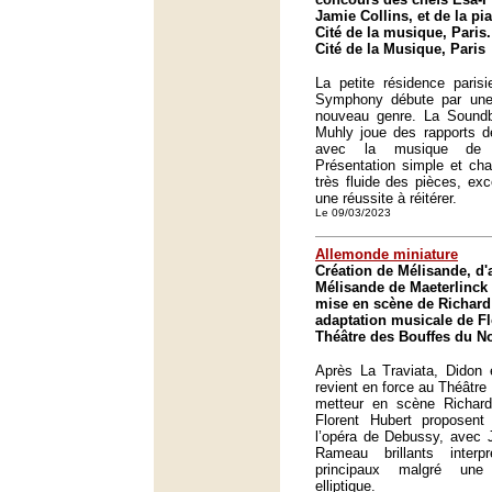
Jamie Collins, et de la pi
Cité de la musique, Paris.
Cité de la Musique, Paris
La petite résidence paris
Symphony débute par une
nouveau genre. La Sound
Muhly joue des rapports d
avec la musique de l
Présentation simple et ch
très fluide des pièces, ex
une réussite à réitérer.
Le 09/03/2023
Allemonde miniature
Création de Mélisande, d'a
Mélisande de Maeterlinck
mise en scène de Richard
adaptation musicale de Fl
Théâtre des Bouffes du No
Après La Traviata, Didon e
revient en force au Théâtre
metteur en scène Richard
Florent Hubert proposent
l’opéra de Debussy, avec 
Rameau brillants inter
principaux malgré une 
elliptique.