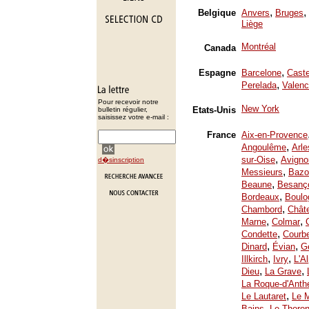
,
,
Belgique
Anvers
Bruges
Liège
Montréal
Canada
,
Espagne
Barcelone
Caste
,
Perelada
Valenc
Pour recevoir notre
New York
Etats-Unis
bulletin régulier,
saisissez votre e-mail :
France
Aix-en-Provence
,
Angoulême
Arle
,
sur-Oise
Avigno
d�sinscription
,
Messieurs
Bazo
,
Beaune
Besanç
,
Bordeaux
Boulo
,
Chambord
Chât
,
,
Marne
Colmar
,
Condette
Courb
,
,
Dinard
Évian
Ge
,
,
Illkirch
Ivry
L'A
,
,
Dieu
La Grave
La Roque-d'Anth
,
Le Lautaret
Le 
,
Bains
Le Thoron