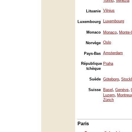
,
Torino
Venezia
Vilnius
Lituanie
Luxembourg
Luxembourg
,
Monaco
Monaco
Monte-
Oslo
Norvège
Amsterdam
Pays-Bas
République
Praha
tchèque
,
Suède
Göteborg
Stock
,
,
Suisse
Basel
Genève
,
Luzern
Montreu
Zürich
Paris