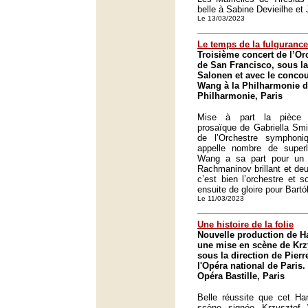
belle à Sabine Devieilhe et
Le 13/03/2023
Le temps de la fulgurance
Troisième concert de l’O
de San Francisco, sous la
Salonen et avec le concou
Wang à la Philharmonie d
Philharmonie, Paris
Mise à part la pièce i
prosaïque de Gabriella Smi
de l’Orchestre symphon
appelle nombre de superla
Wang a sa part pour un 
Rachmaninov brillant et de
c’est bien l’orchestre et 
ensuite de gloire pour Bart
Le 11/03/2023
Une histoire de la folie
Nouvelle production de 
une mise en scène de Krz
sous la direction de Pie
l'Opéra national de Paris.
Opéra Bastille, Paris
Belle réussite que cet H
scène signée Krzysztof 