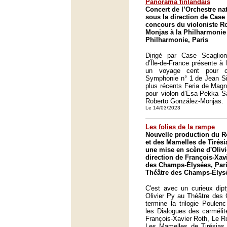
Panorama finlandais
Concert de l’Orchestre nat
sous la direction de Case
concours du violoniste R
Monjas à la Philharmonie 
Philharmonie, Paris
Dirigé par Case Scaglione
d’Île-de-France présente à 
un voyage cent pour ce
Symphonie n° 1 de Jean Si
plus récents Feria de Magn
pour violon d’Esa-Pekka Sa
Roberto González-Monjas.
Le 14/03/2023
Les folies de la rampe
Nouvelle production du R
et des Mamelles de Tirés
une mise en scène d'Olivi
direction de François-Xav
des Champs-Élysées, Pari
Théâtre des Champs-Élysé
C'est avec un curieux dip
Olivier Py au Théâtre des
termine la trilogie Poule
les Dialogues des carmélit
François-Xavier Roth, Le Ro
Les Mamelles de Tirésias 