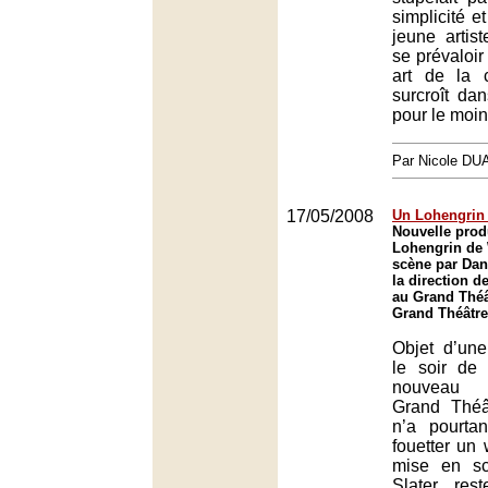
simplicité e
jeune artis
se prévaloir
art de la c
surcroît dan
pour le moin
Par Nicole DU
17/05/2008
Un Lohengrin 
Nouvelle prod
Lohengrin de
scène par Dani
la direction d
au Grand Théâ
Grand Théâtre
Objet d’un
le soir de 
nouveau 
Grand Thé
n’a pourta
fouetter un 
mise en s
Slater res