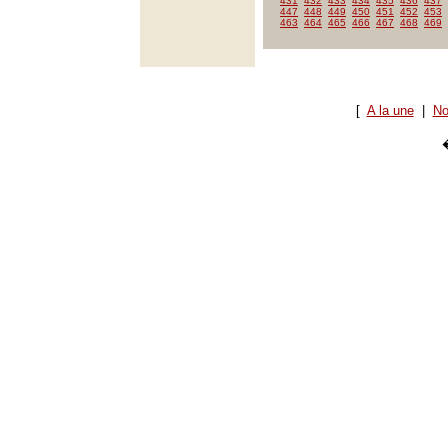
431
432
433
434
435
436
437
447
448
449
450
451
452
453
463
464
465
466
467
468
469
[
A la une
|
No