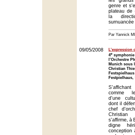
les grands
genre et s’
plateau de 
la direc
surnuancée d
Par Yannick 
09/05/2008
L’expression d
e
4
symphonie 
l’Orchestre P
Munich sous l
Christian Thi
Festspielhaus
Festpielhaus,
S’afficha
comme le 
d’une cult
dont il défen
chef d’orc
Christia
s’affirme, à
digne hér
conception 