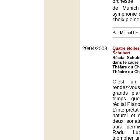
orchestre 
de Munic
symphonie 
choix plein
Par Michel L
29/04/2008
Quatre étoile
Schubert
Récital Schub
dans le cadre 
Théâtre du Châ
Théatre du Châ
C’est un 
rendez-vo
grands pia
temps que
récital Piano
L’interpré
naturel et 
deux sonat
aura perm
Radu Lu
triompher u