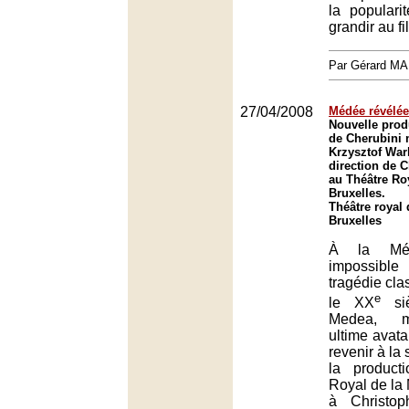
la popular
grandir au fi
Par Gérard M
27/04/2008
Médée révélée
Nouvelle prod
de Cherubini 
Krzysztof Warl
direction de 
au Théâtre Ro
Bruxelles.
Théâtre royal 
Bruxelles
À la Médé
impossibl
tragédie clas
e
le XX
siè
Medea, m
ultime avatar
revenir à la
la product
Royal de la
à Christo