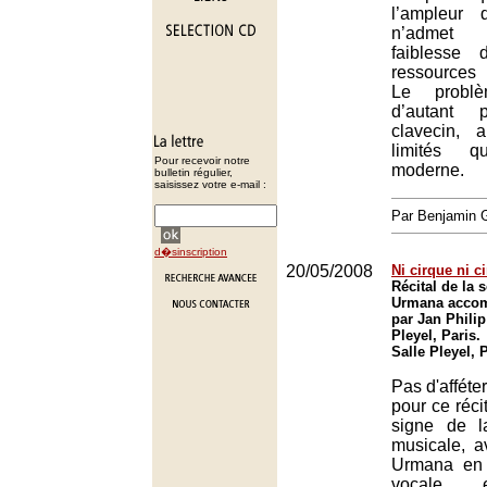
l’ampleur 
n’admet
faiblesse
ressources 
Le probl
d’autant 
clavecin, 
limités 
Pour recevoir notre
moderne.
bulletin régulier,
saisissez votre e-mail :
Par Benjamin
d�sinscription
20/05/2008
Ni cirque ni 
Récital de la 
Urmana accom
par Jan Philip
Pleyel, Paris.
Salle Pleyel, 
Pas d'afféter
pour ce réci
signe de l
musicale, a
Urmana en 
vocale et