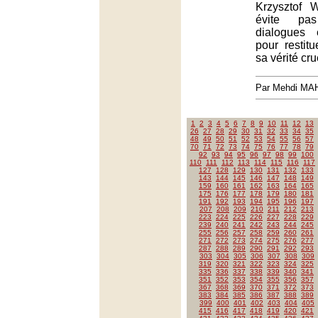
Krzysztof W
évite pa
dialogues 
pour restitu
sa vérité cru
Par Mehdi MA
1
2
3
4
5
6
7
8
9
10
11
12
13
26
27
28
29
30
31
32
33
34
35
48
49
50
51
52
53
54
55
56
57
70
71
72
73
74
75
76
77
78
79
92
93
94
95
96
97
98
99
100
110
111
112
113
114
115
116
117
127
128
129
130
131
132
133
143
144
145
146
147
148
149
159
160
161
162
163
164
165
175
176
177
178
179
180
181
191
192
193
194
195
196
197
207
208
209
210
211
212
213
223
224
225
226
227
228
229
239
240
241
242
243
244
245
255
256
257
258
259
260
261
271
272
273
274
275
276
277
287
288
289
290
291
292
293
303
304
305
306
307
308
309
319
320
321
322
323
324
325
335
336
337
338
339
340
341
351
352
353
354
355
356
357
367
368
369
370
371
372
373
383
384
385
386
387
388
389
399
400
401
402
403
404
405
415
416
417
418
419
420
421