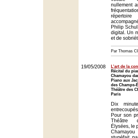
nullement a
fréquenta
répertoir
accompagn
Philip Schul
digital. Un 
et de sobriét
Par Thomas 
19/05/2008
L’art de la co
Récital du pia
Chamayou dan
Piano aux Jac
des Champs-Él
Théâtre des 
Paris
Dix minut
entrecoupé
Pour son pr
Théâtre 
Élysées, le 
Chamayou
stupéfait pa