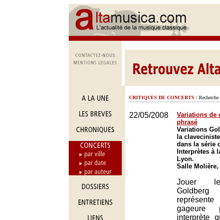
CRITIQUES DE CONCERTS
/ Recherche 
22/05/2008
Variations de 
phrasé
Variations Go
la clavecinist
dans la série
Interprètes à l
Lyon.
Salle Molière
Jouer le
Goldberg
représent
gageure 
interprète 