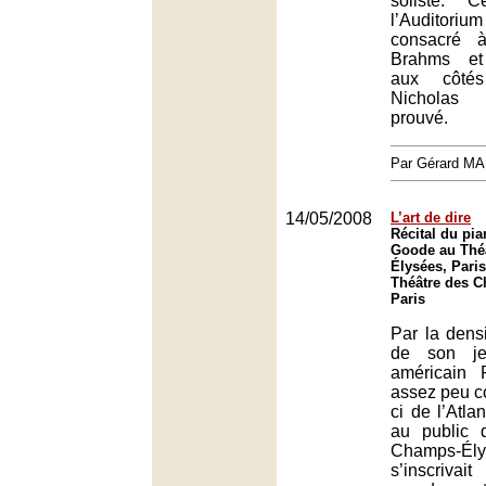
soliste. 
l’Auditor
consacré 
Brahms et
aux côtés
Nicholas 
prouvé.
Par Gérard M
14/05/2008
L’art de dire
Récital du pia
Goode au Thé
Élysées, Paris
Théâtre des 
Paris
Par la densit
de son je
américain 
assez peu c
ci de l’Atla
au public 
Champs-É
s’inscriva