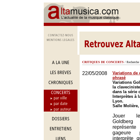
CRITIQUES DE CONCERTS
/ Recherche 
22/05/2008
Variations de 
phrasé
Variations Go
la clavecinist
dans la série
Interprètes à l
Lyon.
Salle Molière
Jouer le
Goldberg
représent
gageure 
interprète 