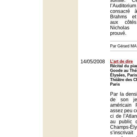
soliste. 
l’Auditor
consacré 
Brahms et
aux côtés
Nicholas 
prouvé.
Par Gérard M
14/05/2008
L’art de dire
Récital du pia
Goode au Thé
Élysées, Paris
Théâtre des 
Paris
Par la densit
de son je
américain 
assez peu c
ci de l’Atla
au public 
Champs-É
s’inscriva