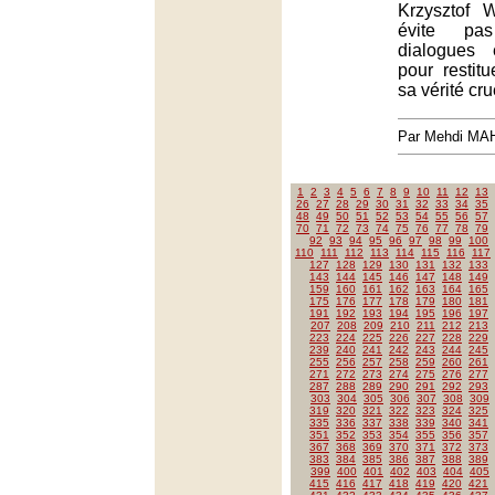
Krzysztof W
évite pa
dialogues 
pour restitu
sa vérité cru
Par Mehdi MA
1
2
3
4
5
6
7
8
9
10
11
12
13
26
27
28
29
30
31
32
33
34
35
48
49
50
51
52
53
54
55
56
57
70
71
72
73
74
75
76
77
78
79
92
93
94
95
96
97
98
99
100
110
111
112
113
114
115
116
117
127
128
129
130
131
132
133
143
144
145
146
147
148
149
159
160
161
162
163
164
165
175
176
177
178
179
180
181
191
192
193
194
195
196
197
207
208
209
210
211
212
213
223
224
225
226
227
228
229
239
240
241
242
243
244
245
255
256
257
258
259
260
261
271
272
273
274
275
276
277
287
288
289
290
291
292
293
303
304
305
306
307
308
309
319
320
321
322
323
324
325
335
336
337
338
339
340
341
351
352
353
354
355
356
357
367
368
369
370
371
372
373
383
384
385
386
387
388
389
399
400
401
402
403
404
405
415
416
417
418
419
420
421