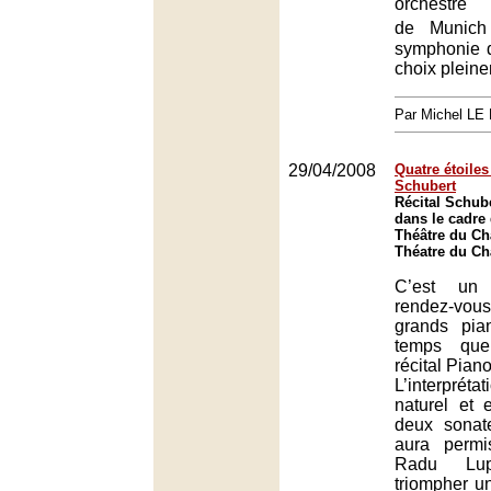
orchestre 
de Munic
symphonie 
choix plein
Par Michel L
29/04/2008
Quatre étoile
Schubert
Récital Schub
dans le cadre 
Théâtre du Châ
Théatre du Châ
C’est un 
rendez-vo
grands pia
temps que
récital Piano
L’interpré
naturel et 
deux sonat
aura perm
Radu Lu
triompher u