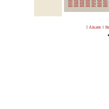
431
432
433
434
435
436
437
447
448
449
450
451
452
453
463
464
465
466
467
468
469
[
A la une
|
No