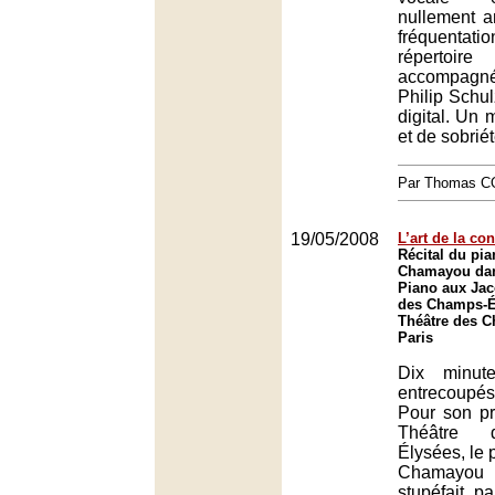
nullement a
fréquenta
répertoir
accompagn
Philip Schul
digital. Un 
et de sobriét
Par Thomas 
19/05/2008
L’art de la co
Récital du pia
Chamayou dan
Piano aux Jac
des Champs-Él
Théâtre des 
Paris
Dix minut
entrecoupé
Pour son pr
Théâtre 
Élysées, le 
Chamayou
stupéfait pa