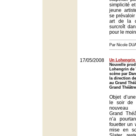
simplicité e
jeune artis
se prévaloir
art de la c
surcroît dan
pour le moin
Par Nicole DU
17/05/2008
Un Lohengrin 
Nouvelle prod
Lohengrin de
scène par Dani
la direction d
au Grand Théâ
Grand Théâtre
Objet d’un
le soir de 
nouveau 
Grand Thé
n’a pourta
fouetter un 
mise en s
Slater res