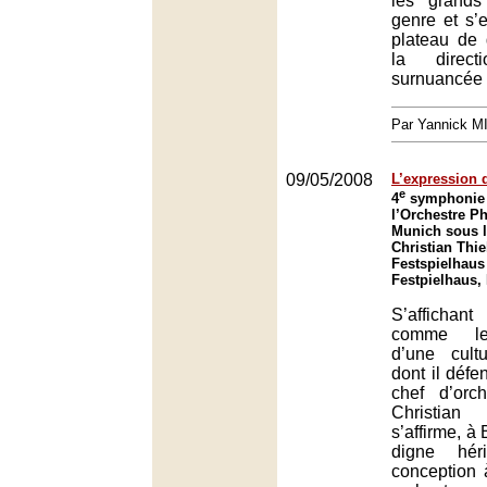
les grands
genre et s’
plateau de 
la direc
surnuancée d
Par Yannick 
09/05/2008
L’expression d
e
4
symphonie 
l’Orchestre P
Munich sous l
Christian Thi
Festspielhaus
Festpielhaus,
S’afficha
comme le 
d’une cult
dont il défen
chef d’orc
Christia
s’affirme, à
digne hér
conception 