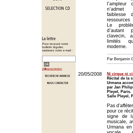
l’ampleur 
n’admet
faiblesse
ressources 
Le probl
d’autant 
clavecin, 
limités 
Pour recevoir notre
moderne.
bulletin régulier,
saisissez votre e-mail :
Par Benjamin
d�sinscription
20/05/2008
Ni cirque ni 
Récital de la 
Urmana accom
par Jan Philip
Pleyel, Paris.
Salle Pleyel, 
Pas d'afféter
pour ce réci
signe de l
musicale, a
Urmana en 
vocale et