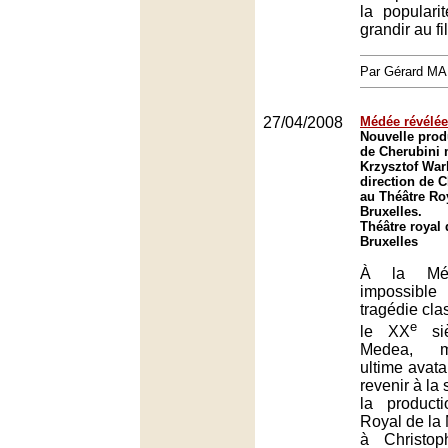
la popular
grandir au fi
Par Gérard M
27/04/2008
Médée révélée
Nouvelle prod
de Cherubini 
Krzysztof Warl
direction de 
au Théâtre Ro
Bruxelles.
Théâtre royal 
Bruxelles
À la Médé
impossibl
tragédie clas
e
le XX
siè
Medea, m
ultime avatar
revenir à la
la product
Royal de la
à Christo