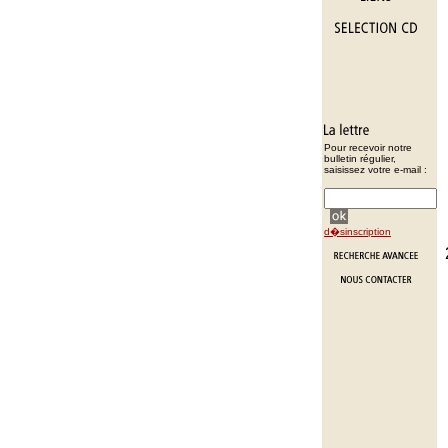
Pour recevoir notre
bulletin régulier,
saisissez votre e-mail :
d�sinscription