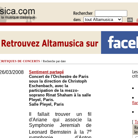
CRITIQUES DE CONCERTS
/ Recherche par date
26/03/2008
Sentiment partagé
Concert de l'Orchestre de Paris
sous la direction de Christoph
Eschenbach, avec la
participation de la mezzo-
soprano Rinat Shaham à la salle
Pleyel, Paris.
fl
Salle Pleyel, Paris
Il fallait trouver un fil
d'Ariane qui associe la
[
T
Symphonie Jeremiah de
e
Leonard Bernstein à la 7
symphonie d'Anton