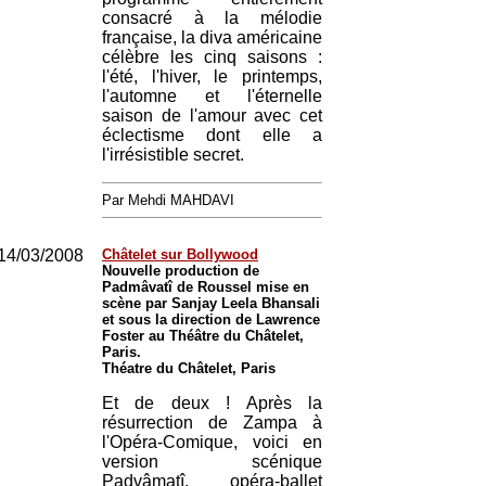
consacré à la mélodie
française, la diva américaine
célèbre les cinq saisons :
l'été, l'hiver, le printemps,
l'automne et l'éternelle
saison de l'amour avec cet
éclectisme dont elle a
l'irrésistible secret.
Par Mehdi MAHDAVI
14/03/2008
Châtelet sur Bollywood
Nouvelle production de
Padmâvatî de Roussel mise en
scène par Sanjay Leela Bhansali
et sous la direction de Lawrence
Foster au Théâtre du Châtelet,
Paris.
Théatre du Châtelet, Paris
Et de deux ! Après la
résurrection de Zampa à
l'Opéra-Comique, voici en
version scénique
Padvâmatî, opéra-ballet