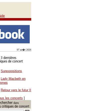
aide
07 ao�t 2026
Surexpositions
Lady Macbeth en
ammes
Retour vers le futur II
ous les concerts
]