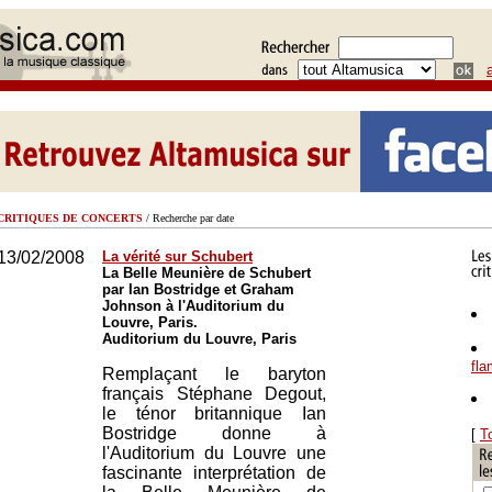
CRITIQUES DE CONCERTS
/ Recherche par date
13/02/2008
La vérité sur Schubert
La Belle Meunière de Schubert
par Ian Bostridge et Graham
Johnson à l'Auditorium du
Louvre, Paris.
Auditorium du Louvre, Paris
fl
Remplaçant le baryton
français Stéphane Degout,
le ténor britannique Ian
Bostridge donne à
[
T
l'Auditorium du Louvre une
fascinante interprétation de