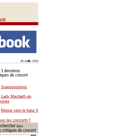
aide
06 ao�t 2026
Surexpositions
Lady Macbeth en
ammes
Retour vers le futur II
ous les concerts
]