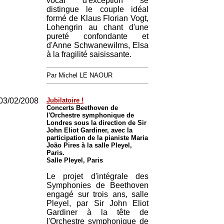
vocal d'exception se
distingue le couple idéal
formé de Klaus Florian Vogt,
Lohengrin au chant d'une
pureté confondante et
d'Anne Schwanewilms, Elsa
à la fragilité saisissante.
Par Michel LE NAOUR
03/02/2008
Jubilatoire !
Concerts Beethoven de
l'Orchestre symphonique de
Londres sous la direction de Sir
John Eliot Gardiner, avec la
participation de la pianiste Maria
João Pires à la salle Pleyel,
Paris.
Salle Pleyel, Paris
Le projet d'intégrale des
Symphonies de Beethoven
engagé sur trois ans, salle
Pleyel, par Sir John Eliot
Gardiner à la tête de
l'Orchestre symphonique de