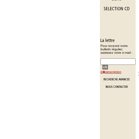
Pour recevoir notre
bulletin régulier,
saisissez votre e-mail :
d�sinscription