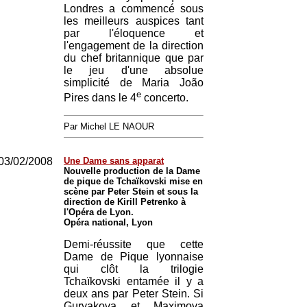
Londres a commencé sous
les meilleurs auspices tant
par l'éloquence et
l'engagement de la direction
du chef britannique que par
le jeu d'une absolue
simplicité de Maria João
e
Pires dans le 4
concerto.
Par Michel LE NAOUR
03/02/2008
Une Dame sans apparat
Nouvelle production de la Dame
de pique de Tchaïkovski mise en
scène par Peter Stein et sous la
direction de Kirill Petrenko à
l'Opéra de Lyon.
Opéra national, Lyon
Demi-réussite que cette
Dame de Pique lyonnaise
qui clôt la trilogie
Tchaïkovski entamée il y a
deux ans par Peter Stein. Si
Guryakova et Maximova