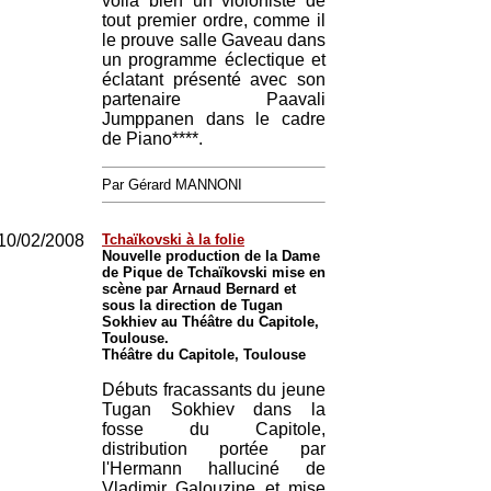
voilà bien un violoniste de
tout premier ordre, comme il
le prouve salle Gaveau dans
un programme éclectique et
éclatant présenté avec son
partenaire Paavali
Jumppanen dans le cadre
de Piano****.
Par Gérard MANNONI
10/02/2008
Tchaïkovski à la folie
Nouvelle production de la Dame
de Pique de Tchaïkovski mise en
scène par Arnaud Bernard et
sous la direction de Tugan
Sokhiev au Théâtre du Capitole,
Toulouse.
Théâtre du Capitole, Toulouse
Débuts fracassants du jeune
Tugan Sokhiev dans la
fosse du Capitole,
distribution portée par
l'Hermann halluciné de
Vladimir Galouzine et mise