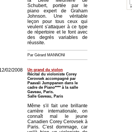
la Belle Meunière de
Schubert, portée par le
(e
piano expert de Graham
Johnson. Une véritable
leçon pour tous ceux qui
veulent s'attaquer à ce type
de répertoire et le font avec
des degrés variables de
réussite.
Par Gérard MANNONI
12/02/2008
Un grand du violon
Récital du violoniste Corey
Cerovsek accompagné par
Paavali Jumppanen dans le
cadre de Piano**** à la salle
Gaveau, Paris.
Salle Gaveau, Paris
Même s'il fait une brillante
carrière internationale, on
connaît mal le jeune
Canadien Corey Cerovsek à
Paris. C'est dommage, car