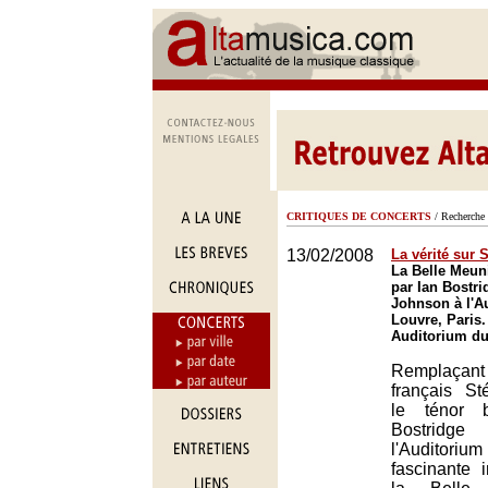
CRITIQUES DE CONCERTS
/ Recherche 
13/02/2008
La vérité sur 
La Belle Meun
par Ian Bostr
Johnson à l'A
Louvre, Paris.
Auditorium du
Remplaçan
français S
le ténor b
Bostrid
l'Auditoriu
fascinante i