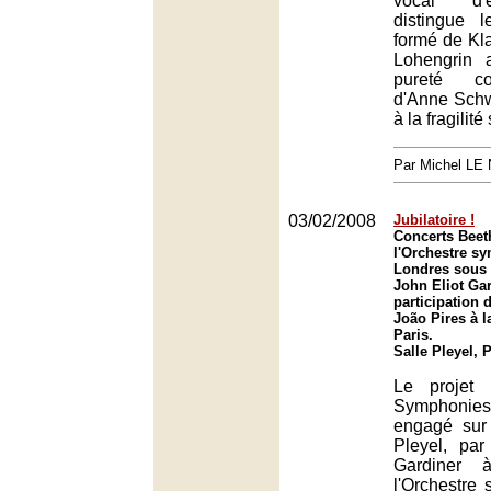
vocal d'
distingue 
formé de Kla
Lohengrin 
pureté co
d'Anne Sch
à la fragilité
Par Michel L
03/02/2008
Jubilatoire !
Concerts Beet
l'Orchestre s
Londres sous l
John Eliot Gar
participation 
João Pires à la
Paris.
Salle Pleyel, 
Le projet 
Symphonies
engagé sur 
Pleyel, par
Gardiner 
l'Orchestre