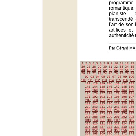
programme 
romantiq
pianiste b
transcendé
l'art de son
artifices e
authenticité
Par Gérard M
1
2
3
4
5
6
7
8
9
10
11
12
13
26
27
28
29
30
31
32
33
34
35
48
49
50
51
52
53
54
55
56
57
70
71
72
73
74
75
76
77
78
79
92
93
94
95
96
97
98
99
100
110
111
112
113
114
115
116
117
127
128
129
130
131
132
133
143
144
145
146
147
148
149
159
160
161
162
163
164
165
175
176
177
178
179
180
181
191
192
193
194
195
196
197
207
208
209
210
211
212
213
223
224
225
226
227
228
229
239
240
241
242
243
244
245
255
256
257
258
259
260
261
271
272
273
274
275
276
277
287
288
289
290
291
292
293
303
304
305
306
307
308
309
319
320
321
322
323
324
325
335
336
337
338
339
340
341
351
352
353
354
355
356
357
367
368
369
370
371
372
373