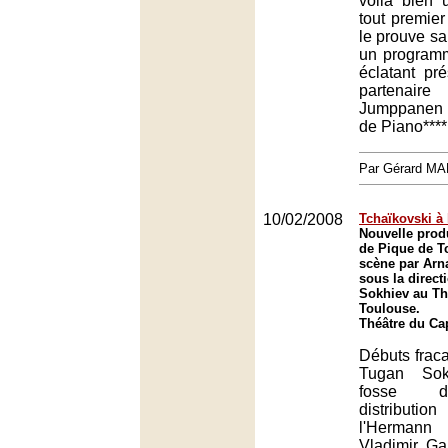
voilà bien 
tout premier
le prouve s
un programm
éclatant pr
partena
Jumppanen 
de Piano****
Par Gérard M
10/02/2008
Tchaïkovski à l
Nouvelle prod
de Pique de T
scène par Arn
sous la direct
Sokhiev au Th
Toulouse.
Théâtre du Ca
Débuts frac
Tugan Sok
fosse d
distributi
l'Hermann
Vladimir Ga