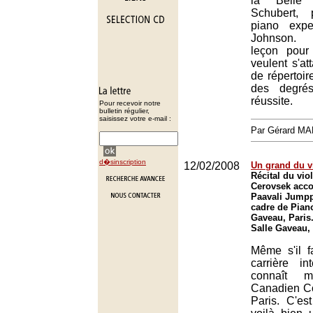
la Belle
Schubert, 
piano exp
Johnson. 
leçon pour
veulent s'at
de répertoir
des degrés
réussite.
Pour recevoir notre
bulletin régulier,
saisissez votre e-mail :
Par Gérard M
d�sinscription
12/02/2008
Un grand du v
Récital du vio
Cerovsek acc
Paavali Jumpp
cadre de Piano*
Gaveau, Paris
Salle Gaveau,
Même s'il fa
carrière in
connaît 
Canadien C
Paris. C'e