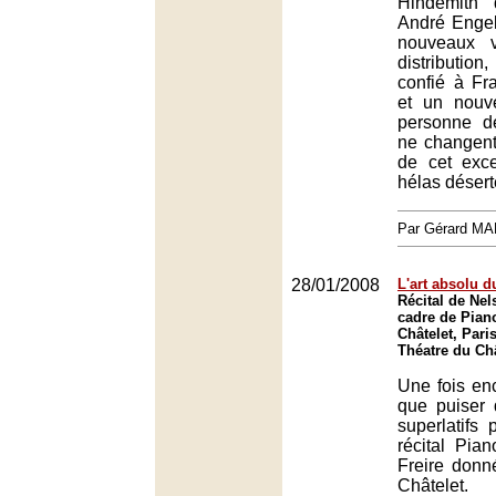
Hindemith 
André Enge
nouveaux 
distribution,
confié à Fr
et un nouv
personne d
ne changent
de cet exce
hélas déserté
Par Gérard M
28/01/2008
L'art absolu d
Récital de Nel
cadre de Piano
Châtelet, Paris
Théatre du Châ
Une fois en
que puiser 
superlatifs
récital Pia
Freire donn
Châtele