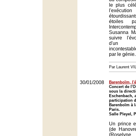
le plus cé
l'exéc
étourdissa
étoiles p
Intercontemp
Susanna Ma
suivre l'év
d'un 
incontesta
par le génie.
Par Laurent V
30/01/2008
Barenboïm, l'é
Concert de l'O
sous la direct
Eschenbach, a
participation 
Barenboïm à la
Paris.
Salle Pleyel, 
Un prince e
(de Hanovre
(Roselyne 