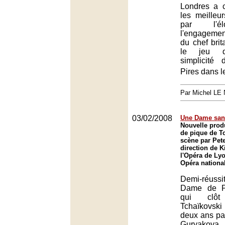
Londres a 
les meilleu
par l'é
l'engagement
du chef bri
le jeu d
simplicité
Pires dans l
Par Michel L
03/02/2008
Une Dame san
Nouvelle prod
de pique de T
scène par Pete
direction de Ki
l'Opéra de Ly
Opéra nationa
Demi-réuss
Dame de Pi
qui clôt
Tchaïkovski
deux ans par
Guryakova