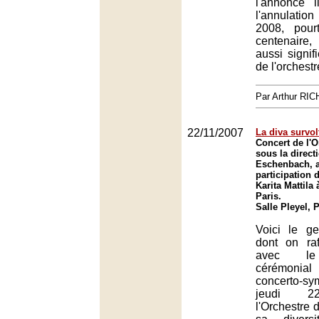
l'annonce 
l'annulati
2008, pour
centenaire,
aussi signifi
de l'orchest
Par Arthur RI
22/11/2007
La diva survol
Concert de l'O
sous la direct
Eschenbach, a
participation 
Karita Mattila 
Paris.
Salle Pleyel, 
Voici le g
dont on raf
avec le 
cérémonia
concerto-
jeudi 2
l'Orchestre d