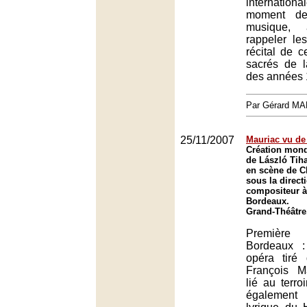
internation
moment de
musique
rappeler le
récital de c
sacrés de l
des années 
Par Gérard M
25/11/2007
Mauriac vu de 
Création mond
de László Tih
en scène de C
sous la direct
compositeur à
Bordeaux.
Grand-Théâtre
Première
Bordeaux :
opéra tiré
François Ma
lié au terro
également