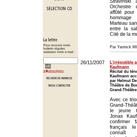
Stravinski
Orchestre 
affûté pour
hommage à
Marteau san
entre la sa
Cité de la m
Pour recevoir notre
Par Yannick M
bulletin régulier,
saisissez votre e-mail :
26/11/2007
L'irrésistible
Kaufmann
d�sinscription
Récital du tén
Kaufmann acc
par Helmut De
Théâtre de Bo
Grand-Théâtre
Avec ce trio
Grand-Théât
le jeune t
Jonas Kauf
confirmer 
français l
connaît 