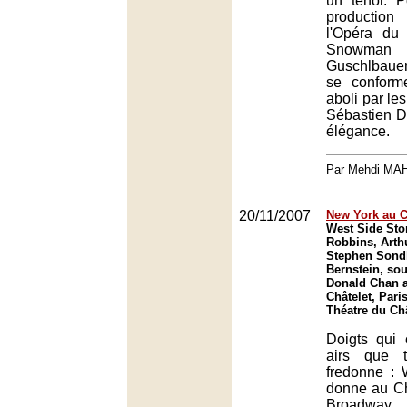
un ténor. P
production
l'Opéra du
Snowman
Guschlbaue
se conform
aboli par le
Sébastien D
élégance.
Par Mehdi MA
20/11/2007
New York au C
West Side Sto
Robbins, Arth
Stephen Sond
Bernstein, sou
Donald Chan a
Châtelet, Paris
Théatre du Châ
Doigts qui 
airs que 
fredonne : 
donne au Ch
Broadway