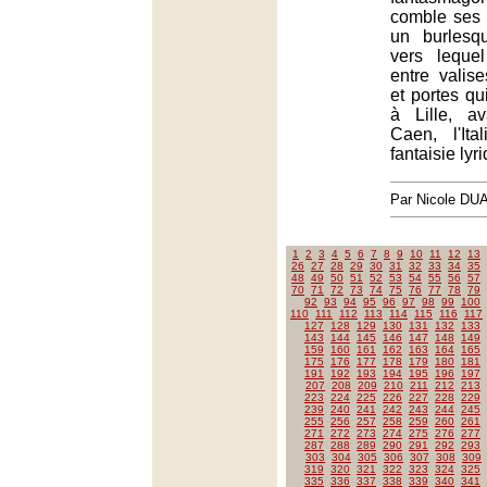
comble ses
un burlesq
vers leque
entre valis
et portes qu
à Lille, a
Caen, l'Ita
fantaisie lyr
Par Nicole DU
1
2
3
4
5
6
7
8
9
10
11
12
13
26
27
28
29
30
31
32
33
34
35
48
49
50
51
52
53
54
55
56
57
70
71
72
73
74
75
76
77
78
79
92
93
94
95
96
97
98
99
100
110
111
112
113
114
115
116
117
127
128
129
130
131
132
133
143
144
145
146
147
148
149
159
160
161
162
163
164
165
175
176
177
178
179
180
181
191
192
193
194
195
196
197
207
208
209
210
211
212
213
223
224
225
226
227
228
229
239
240
241
242
243
244
245
255
256
257
258
259
260
261
271
272
273
274
275
276
277
287
288
289
290
291
292
293
303
304
305
306
307
308
309
319
320
321
322
323
324
325
335
336
337
338
339
340
341