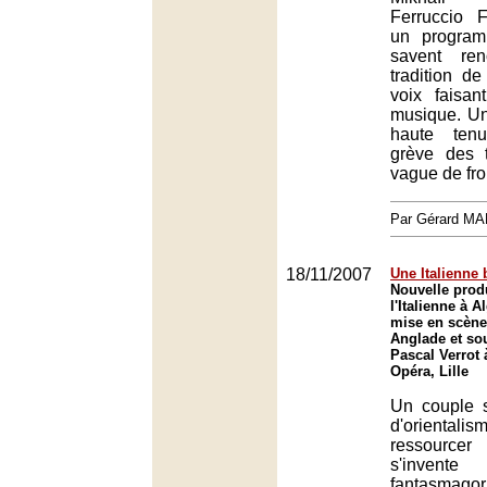
Ferruccio F
un program
savent re
tradition d
voix faisa
musique. Un
haute tenu
grève des t
vague de froi
Par Gérard M
18/11/2007
Une Italienne
Nouvelle prod
l'Italienne à A
mise en scène
Anglade et sou
Pascal Verrot à
Opéra, Lille
Un couple s
d'orient
ressourcer
s'invente
fantasmago