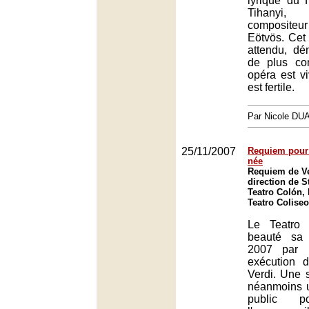
lyrique du 
Tihanyi
compositeu
Eötvös. Cet
attendu, dé
de plus co
opéra est vi
est fertile.
Par Nicole DU
25/11/2007
Requiem pour 
née
Requiem de Ve
direction de 
Teatro Colón,
Teatro Colise
Le Teatro 
beauté sa 
2007 par u
exécution 
Verdi. Une s
néanmoins 
public po