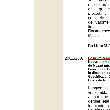
sa divers
musiciens e
en quint
précédant
complète da
de Salomé,
finale 
l'incande
Mattila.
Par Nicole DU
20/11/2007
De la vraisem
Nouvelle prod
de Mozart mis
François de Ca
la direction d
Guschlbauer à
Opéra du Rhin
Longtemps,
vraisembla
autant que
dernier état
Idamante a 