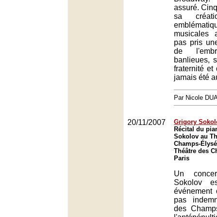
assuré. Cin
sa créat
emblématiq
musicales 
pas pris une
de l'emb
banlieues,
fraternité et
jamais été a
Par Nicole DU
20/11/2007
Grigory Sokol
Récital du pia
Sokolov au Th
Champs-Élysée
Théâtre des C
Paris
Un concer
Sokolov es
événement 
pas indemn
des Champs