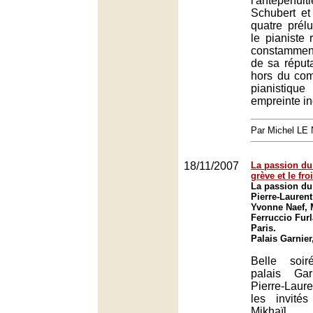
l'antépénul
Schubert et
quatre prél
le pianiste
constammen
de sa réputa
hors du com
pianistique
empreinte in
Par Michel L
18/11/2007
La passion du
grève et le fro
La passion du
Pierre-Lauren
Yvonne Naef, 
Ferruccio Furl
Paris.
Palais Garnier
Belle soir
palais Gar
Pierre-Laur
les invité
Mikhaïl 