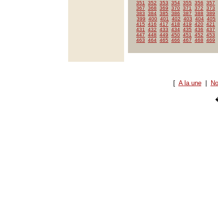
351
352
353
354
355
356
357
367
368
369
370
371
372
373
383
384
385
386
387
388
389
399
400
401
402
403
404
405
415
416
417
418
419
420
421
431
432
433
434
435
436
437
447
448
449
450
451
452
453
463
464
465
466
467
468
469
[
A la une
|
No